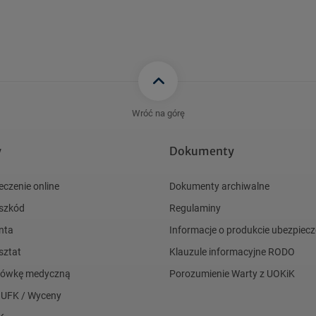
Wróć na górę
y
Dokumenty
eczenie online
Dokumenty archiwalne
 szkód
Regulaminy
nta
Informacje o produkcie ubezpie
sztat
Klauzule informacyjne RODO
acówkę medyczną
Porozumienie Warty z UOKiK
 UFK / Wyceny