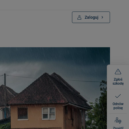
Zaloguj
Zgłoś
szkodę
Odnów
polisę
Znajdź