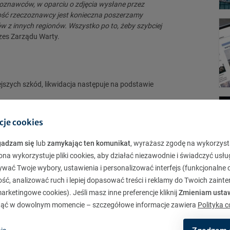
oznawców, w oparciu o zdjęcia wysłane przez
ość rzeczoznawcy jest konieczna poszerzamy
z innych regionów. Wszystko po to, żeby szybciej
zes Zarządu Warty.
szych szkód, likwidacja następuje na podstawie
p do oględzin tam, gdzie są one konieczne,
cje cookies
odu kraju na tereny najbardziej dotknięte powodzią,
gadzam się
lub
zamykając ten komunikat
, wyrażasz zgodę na wykorzyst
ej dotkniętych powodzią otrzymali wiadomości SMS z
ona wykorzystuje pliki cookies, aby działać niezawodnie i świadczyć usłu
raz zabezpieczania mienia,
ywać Twoje wybory, ustawienia i personalizować interfejs (funkcjonalne c
mogą od razu rozpocząć porządkowanie miejsca
ć, analizować ruch i lepiej dopasować treści i reklamy do Twoich zaint
e jest jednak, aby dokładnie udokumentowali
rketingowe cookies). Jeśli masz inne preferencje kliknij
Zmieniam usta
ąć w dowolnym momencie – szczegółowe informacje zawiera
Polityka c
ragedii, która ich dotknęła i nie wie, co robić w