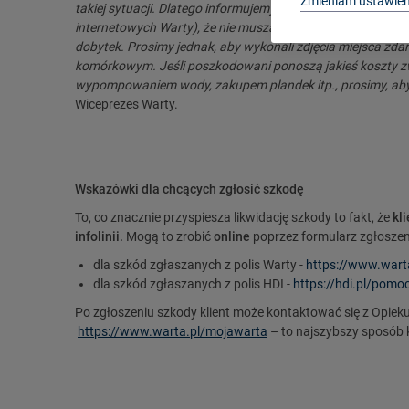
Zmieniam ustawien
takiej sytuacji. Dlatego informujemy naszych klientów (m.
internetowych Warty), że nie muszą czekać na oględziny r
dobytek.
Prosimy jednak, aby wykonali zdjęcia miejsca zda
komórkowym. Jeśli poszkodowani ponoszą jakieś koszty zw
wypompowaniem wody, zakupem plandek itp., prosimy, aby 
Wiceprezes Warty.
Wskazówki dla chcących zgłosić szkodę
To, co znacznie przyspiesza likwidację szkody to fakt, że
kli
infolinii.
Mogą to zrobić
online
poprzez formularz zgłoszen
dla szkód zgłaszanych z polis Warty
-
https://www.wart
dla szkód zgłaszanych z polis HDI -
https://hdi.pl/pomo
Po zgłoszeniu szkody klient może kontaktować się z Opie
https://www.warta.pl/mojawarta
– to najszybszy sposób 