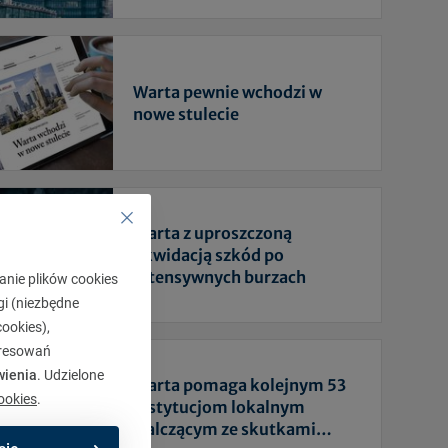
Warta pewnie wchodzi w
nowe stulecie
Warta z uproszczoną
likwidacją szkód po
intensywnych burzach
anie plików cookies
gi (niezbędne
ookies),
eresowań
wienia
. Udzielone
Warta pomaga kolejnym 53
ookies
.
instytucjom lokalnym
walczącym ze skutkami