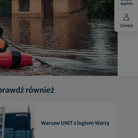
Agenta
Zaloguj
prawdź również
Warsaw UNIT z logiem Warty