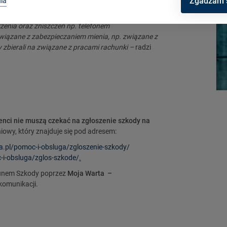
Zgadzam 
ia
in podczas zgłoszenia szkody na stronach
zeczoznawcy, aby zacząć sprzątać i naprawiać swój
rzenia oraz zniszczeń np. telefonem
iązane z zabezpieczaniem mienia, np. związane z
zbierali na związane z pracami rachunki –
radzi
enci nie muszą czekać na zgłoszenie szkody na
iowy, który znajduje się pod adresem:
a.pl/pomoc-i-obsluga/zgloszenie-szkody/
c-i-obsluga/zglos-szkode/
.
kunem Szkody poprzez
Moja Warta –
komunikacji.