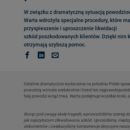
W związku z dramatyczną sytuacją powodziow
Warta wdrożyła specjalne procedury, które ma
przyspieszenie i uproszczenie likwidacji
szkód poszkodowanych klientów. Dzięki nim k
otrzymają szybszą pomoc.
Ostatnie dramatyczne wydarzenia na południu Polski spow
powodzią wzrosła wielokrotnie i trend ten najprawdopodobn
falą powodzi wciąż trwa. Warta podejmuje wszelkie krok
Biorąc pod uwagę skalę tragedii, wprowadziliśmy szereg 
jak najszybszym zlikwidowaniu szkód. Uprościliśmy, międ
dokumentów i zwiększyliśmy kompetencje decyzyjne nasz