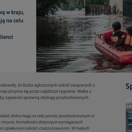
ą w kraju,
ją na celu
lienci
S
odowały, że liczba zgłoszonych szkód związanych z
iej utrzyma się przez najbliższe tygodnie. Walka z
i, aby zapewnić sprawną obsługę poszkodowanych.
działań, które mają na celu pomóc poszkodowanym w
zy innymi, formalności dotyczące wymaganych
ym opiekunom szkód i rzeczoznawcom. W małych