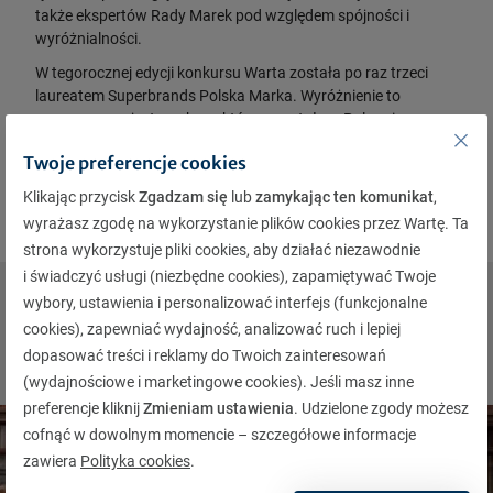
także ekspertów Rady Marek pod względem spójności i
wyróżnialności.
W tegorocznej edycji konkursu Warta została po raz trzeci
laureatem Superbrands Polska Marka. Wyróżnienie to
przyznawane jest markom, które powstały w Polsce i
wypracowały ponadprzeciętny wizerunek w swojej kategorii,
Twoje preferencje cookies
pozwalający im skutecznie konkurować z markami
światowymi.
Klikając przycisk
Zgadzam się
lub
zamykając ten komunikat
,
wyrażasz zgodę na wykorzystanie plików cookies przez Wartę. Ta
strona wykorzystuje pliki cookies, aby działać niezawodnie
i świadczyć usługi (niezbędne cookies), zapamiętywać Twoje
wybory, ustawienia i personalizować interfejs (funkcjonalne
Sprawdź również powiązane
cookies), zapewniać wydajność, analizować ruch i lepiej
Aktualności
dopasować treści i reklamy do Twoich zainteresowań
(wydajnościowe i marketingowe cookies). Jeśli masz inne
preferencje kliknij
Zmieniam ustawienia
. Udzielone zgody możesz
cofnąć w dowolnym momencie – szczegółowe informacje
zawiera
Polityka cookies
.