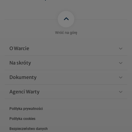
oczne_31.12.2013.pdf
WGM_-
_Fundusz_Gold_Metal_spr
85 KB
awozdanie_polroczne_30_
Wróć na górę
06_2013.pdf
O Warcie
Zobacz więcej
Na skróty
Dokumenty
Agenci Warty
Polityka prywatności
Polityka cookies
Bezpieczeństwo danych