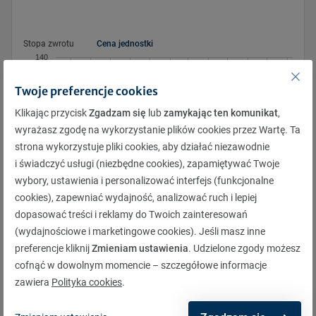
Pon.
Pon.
Wt.
Wt.
Śr.
Śr.
Czw.
Czw.
Pt.
Pt.
Sob.
Sob.
Niedz.
Niedz.
Stopa zwrotu
Cena jednostki
29
29
30
30
31
31
1
1
2
2
3
3
4
4
140
5
5
6
6
7
7
8
8
9
9
10
10
11
11
Twoje preferencje cookies
12
12
13
13
14
14
15
15
16
16
17
17
18
18
Klikając przycisk
Zgadzam się
lub
zamykając ten komunikat
,
19
19
20
20
21
21
22
22
23
23
24
24
25
25
wyrażasz zgodę na wykorzystanie plików cookies przez Wartę. Ta
120
26
26
27
27
28
28
29
29
30
30
31
31
1
1
strona wykorzystuje pliki cookies, aby działać niezawodnie
i świadczyć usługi (niezbędne cookies), zapamiętywać Twoje
2
2
3
3
4
4
5
5
6
6
7
7
8
8
wybory, ustawienia i personalizować interfejs (funkcjonalne
cookies), zapewniać wydajność, analizować ruch i lepiej
100
dopasować treści i reklamy do Twoich zainteresowań
4.2013
3.2013
6.2013
9.2012
5.2013
8.2013
11.2012
7.2013
2.2013
10.2012
1.2013
12.2012
(wydajnościowe i marketingowe cookies). Jeśli masz inne
preferencje kliknij
Zmieniam ustawienia
. Udzielone zgody możesz
cofnąć w dowolnym momencie – szczegółowe informacje
Pobierz
zawiera
Polityka cookies
.