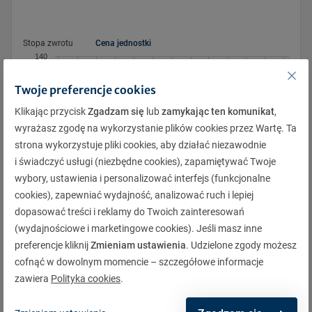
Pon.
Pon.
Wt.
Wt.
Śr.
Śr.
Czw.
Czw.
Pt.
Pt.
Sob.
Sob.
Niedz.
Niedz.
Stopa zwrotu
Cena jednostki
1
1
2
2
3
3
4
4
5
5
6
6
7
7
140
8
8
9
9
10
10
11
11
12
12
13
13
14
14
Twoje preferencje cookies
15
15
16
16
17
17
18
18
19
19
20
20
21
21
Klikając przycisk
Zgadzam się
lub
zamykając ten komunikat
,
22
22
23
23
24
24
25
25
26
26
27
27
28
28
wyrażasz zgodę na wykorzystanie plików cookies przez Wartę. Ta
120
29
29
30
30
31
31
1
1
2
2
3
3
4
4
strona wykorzystuje pliki cookies, aby działać niezawodnie
i świadczyć usługi (niezbędne cookies), zapamiętywać Twoje
5
5
6
6
7
7
8
8
9
9
10
10
11
11
wybory, ustawienia i personalizować interfejs (funkcjonalne
cookies), zapewniać wydajność, analizować ruch i lepiej
100
dopasować treści i reklamy do Twoich zainteresowań
10.2012
8.2012
1.2013
11.2012
9.2012
7.2013
2.2013
5.2013
3.2013
7.2012
6.2013
12.2012
4.2013
(wydajnościowe i marketingowe cookies). Jeśli masz inne
preferencje kliknij
Zmieniam ustawienia
. Udzielone zgody możesz
cofnąć w dowolnym momencie – szczegółowe informacje
Pobierz
zawiera
Polityka cookies
.