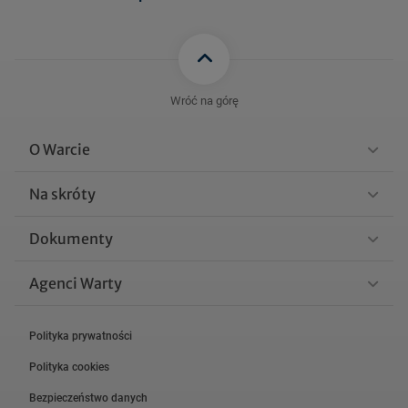
85 KB
a_polroczne_31.12.2013.p
df
WPI_-
_Fundusz_Petro_Inwestycj
Wróć na górę
85 KB
a_sprawozdanie_polroczne
_30_06_2013.pdf
O Warcie
Zobacz więcej
Na skróty
Dokumenty
Agenci Warty
Polityka prywatności
Polityka cookies
Bezpieczeństwo danych