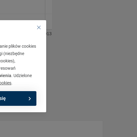
013
5.2013
anie plików cookies
gi (niezbędne
ookies),
eresowań
wienia
. Udzielone
ookies
.
się