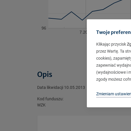
96
Twoje preferen
7.2012
9.2
Klikając przycisk
Z
przez Wartę. Ta str
cookies), zapamięt
zapewniać wydajnoś
Opis
(wydajnościowe i ma
zgody możesz cofn
Data likwidacji 10.05.2013
Zmieniam ustawien
Kod funduszu:
WZK