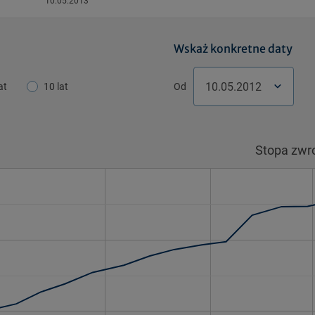
10.05.2013
Wskaż konkretne daty
at
10 lat
Od
Pon.
Pon.
Wt.
Wt.
Śr.
Śr.
Cz
Stopa zwr
29
29
30
30
1
1
2
6
6
7
7
8
8
9
13
13
14
14
15
15
1
20
20
21
21
22
22
2
27
27
28
28
29
29
3
3
3
4
4
5
5
6