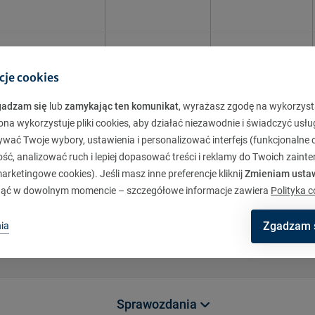
cje cookies
012
11.2012
1.2013
3.2
gadzam się
lub
zamykając ten komunikat
, wyrażasz zgodę na wykorzyst
ona wykorzystuje pliki cookies, aby działać niezawodnie i świadczyć usłu
Pobierz
ywać Twoje wybory, ustawienia i personalizować interfejs (funkcjonalne c
ć, analizować ruch i lepiej dopasować treści i reklamy do Twoich zaint
rketingowe cookies). Jeśli masz inne preferencje kliknij
Zmieniam usta
ąć w dowolnym momencie – szczegółowe informacje zawiera
Polityka c
Zgadzam 
ia
Sprawozdania