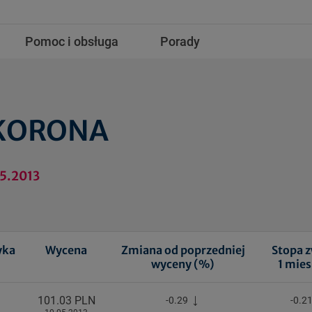
Pomoc i obsługa
Porady
 KORONA
05.2013
yka
Wycena
Zmiana od poprzedniej
Stopa 
wyceny (%)
1 mies
101.03 PLN
-0.29
-0.2