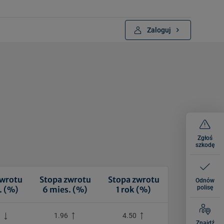
Zaloguj
Zgłoś
szkodę
zwrotu
Stopa zwrotu
Stopa zwrotu
Odnów
polisę
. (%)
6 mies. (%)
1 rok (%)
1
1.96
4.50
Znajdź