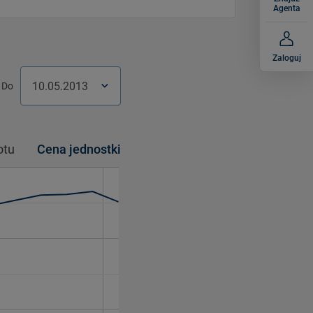
Agenta
Zaloguj
Do
w.
Czw.
Pt.
Pt.
Sob.
Sob.
Niedz.
Niedz.
otu
Cena jednostki
2
3
3
4
4
5
5
9
10
10
11
11
12
12
6
16
17
17
18
18
19
19
3
23
24
24
25
25
26
26
0
30
31
31
1
1
2
2
6
7
7
8
8
9
9