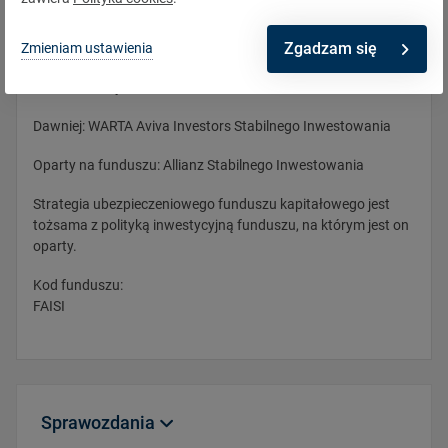
Opis
Zgadzam się
Zmieniam ustawienia
Data likwidacji 12.12.2024
Dawniej: WARTA Aviva Investors Stabilnego Inwestowania
Oparty na funduszu: Allianz Stabilnego Inwestowania
Strategia ubezpieczeniowego funduszu kapitałowego jest
tożsama z polityką inwestycyjną funduszu, na którym jest on
oparty.
Kod funduszu:
FAISI
Sprawozdania