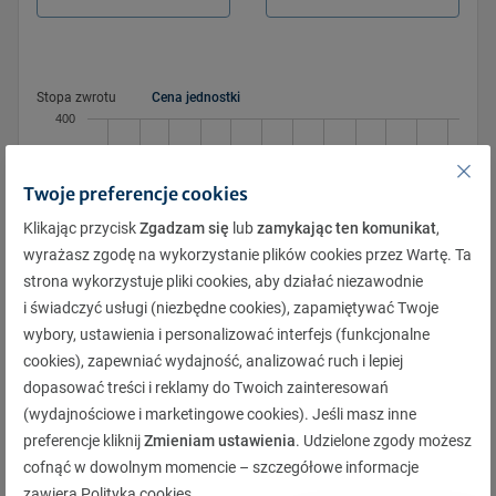
Pon.
Pon.
Wt.
Wt.
Śr.
Śr.
Czw.
Czw.
Pt.
Pt.
Sob.
Sob.
Niedz.
Niedz.
Stopa zwrotu
Cena jednostki
25
27
26
28
27
29
28
30
29
1
30
2
1
3
400
2
4
3
5
4
6
5
7
6
8
7
9
8
10
9
11
10
12
11
13
12
14
13
15
14
16
15
17
Twoje preferencje cookies
16
18
17
19
18
20
19
21
20
22
21
23
22
24
Klikając przycisk
Zgadzam się
lub
zamykając ten komunikat
,
350
23
25
24
26
25
27
26
28
27
29
28
30
29
31
wyrażasz zgodę na wykorzystanie plików cookies przez Wartę. Ta
strona wykorzystuje pliki cookies, aby działać niezawodnie
30
1
31
2
1
3
2
4
3
5
4
6
5
7
i świadczyć usługi (niezbędne cookies), zapamiętywać Twoje
wybory, ustawienia i personalizować interfejs (funkcjonalne
300
cookies), zapewniać wydajność, analizować ruch i lepiej
9.2024
8.2024
7.2024
11.2024
4.2024
10.2024
3.2024
2.2024
1.2024
6.2024
12.2024
5.2024
dopasować treści i reklamy do Twoich zainteresowań
(wydajnościowe i marketingowe cookies). Jeśli masz inne
preferencje kliknij
Zmieniam ustawienia
. Udzielone zgody możesz
Pobierz
cofnąć w dowolnym momencie – szczegółowe informacje
zawiera
Polityka cookies
.