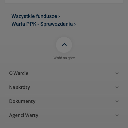
FAISI_WARTA_ALLIANZ_S
Wszystkie fundusze
TABILNEGO_INWESTOW
205 KB
Warta PPK - Sprawozdania
ANIA_sprawozdanie_rocz
ne_31.12.2024.pdf
FAISI_WARTA_ALLIANZ_S
TABILNEGO_INWESTOW
201 KB
ANIA_sprawozdanie_polr
Wróć na górę
oczne_31.12.2024.pdf
O Warcie
FAISI_WARTA_ALLIANZ_S
TABILNEGO_INWESTOW
Na skróty
201 KB
ANIA_sprawozdanie_polr
oczne_30.06.2024.pdf
Dokumenty
Zobacz więcej
Agenci Warty