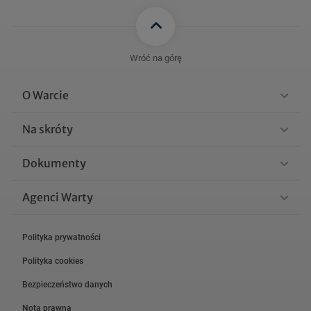
pdf
FFIF_WARTA_FRANKLIN_I
NDIA_FUND_N_sprawozd
Wróć na górę
100 KB
anie_roczne_31.12.2025.
pdf
O Warcie
FFIF_WARTA_FRANKLIN_I
Na skróty
NDIA_FUND_N_sprawozda
98 KB
nie_polroczne_31.12.2025.
Dokumenty
pdf
Agenci Warty
Zobacz więcej
Polityka prywatności
Polityka cookies
Bezpieczeństwo danych
Nota prawna