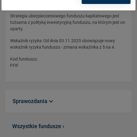
Oparty na funduszu: Franklin India Fund N
Strategia ubezpieczeniowego funduszu kapitałowego jest
tożsama z polityką inwestycyjną funduszu, na którym jest on
oparty.
Wskaźnik ryzyka: Od dnia 03.11.2025 obowiązuje nowy
wskaźnik ryzyka funduszu - zmiana wskaźnika z 5 na 4.
Kod funduszu:
FFIF
Sprawozdania
FFIF_WARTA_FRANKLIN_I
Wszystkie fundusze
NDIA_FUND_N_sprawozda
98 KB
nie_polroczne_30.06.2026.