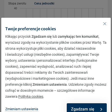
Stopa zwrotu
Cena jednostki
27
28
28
29
29
30
30
31
31
1
1
2
2
3
40
3
4
4
5
5
6
6
7
7
8
8
9
9
10
10
11
11
12
12
13
13
14
14
15
15
16
16
17
Twoje preferencje cookies
17
18
18
19
19
20
20
21
21
22
22
23
23
24
30
Klikając przycisk
Zgadzam się
lub
zamykając ten komunikat
,
24
25
25
26
26
27
27
28
28
29
29
30
30
31
wyrażasz zgodę na wykorzystanie plików cookies przez Wartę. Ta
31
1
1
2
2
3
3
4
4
5
5
6
6
7
strona wykorzystuje pliki cookies, aby działać niezawodnie
i świadczyć usługi (niezbędne cookies), zapamiętywać Twoje
wybory, ustawienia i personalizować interfejs (funkcjonalne
20
4.2026
3.2026
6.2026
9.2025
5.2026
8.2026
11.2025
7.2026
2.2026
10.2025
1.2026
12.2025
cookies), zapewniać wydajność, analizować ruch i lepiej
dopasować treści i reklamy do Twoich zainteresowań
(wydajnościowe i marketingowe cookies). Jeśli masz inne
preferencje kliknij
Zmieniam ustawienia
. Udzielone zgody możesz
Pobierz
cofnąć w dowolnym momencie – szczegółowe informacje
zawiera
Polityka cookies
.
Opis
Zgadzam się
Zmieniam ustawienia