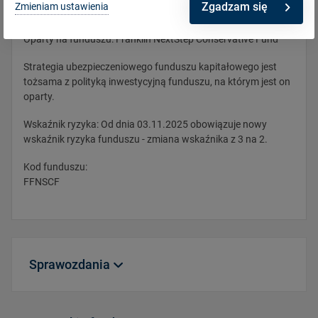
Opis
Zgadzam się
Zmieniam ustawienia
Oparty na funduszu: Franklin NextStep Conservative Fund
Strategia ubezpieczeniowego funduszu kapitałowego jest
tożsama z polityką inwestycyjną funduszu, na którym jest on
oparty.
Wskaźnik ryzyka: Od dnia 03.11.2025 obowiązuje nowy
wskaźnik ryzyka funduszu - zmiana wskaźnika z 3 na 2.
Kod funduszu:
FFNSCF
Sprawozdania
FFNSCF_WARTA_FRANKL