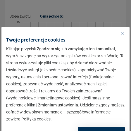
Pon.
Pon.
Wt.
Wt.
Śr.
Śr.
Czw.
Czw.
Pt.
Pt.
Sob.
Sob.
Niedz.
Niedz.
Stopa zwrotu
Cena jednostki
27
28
28
29
29
30
30
31
31
1
1
2
2
3
15
3
4
4
5
5
6
6
7
7
8
8
9
9
10
10
11
11
12
12
13
13
14
14
15
15
16
16
17
Twoje preferencje cookies
17
18
18
19
19
20
20
21
21
22
22
23
23
24
Klikając przycisk
Zgadzam się
lub
zamykając ten komunikat
,
14
wyrażasz zgodę na wykorzystanie plików cookies przez Wartę. Ta
24
25
25
26
26
27
27
28
28
29
29
30
30
31
strona wykorzystuje pliki cookies, aby działać niezawodnie
31
1
1
2
2
3
3
4
4
5
5
6
6
7
i świadczyć usługi (niezbędne cookies), zapamiętywać Twoje
wybory, ustawienia i personalizować interfejs (funkcjonalne
cookies), zapewniać wydajność, analizować ruch i lepiej
13
4.2026
3.2026
6.2026
9.2025
5.2026
8.2026
11.2025
7.2026
2.2026
10.2025
1.2026
12.2025
dopasować treści i reklamy do Twoich zainteresowań
(wydajnościowe i marketingowe cookies). Jeśli masz inne
preferencje kliknij
Zmieniam ustawienia
. Udzielone zgody możesz
cofnąć w dowolnym momencie – szczegółowe informacje
Pobierz
zawiera
Polityka cookies
.