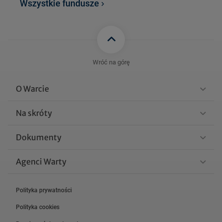
Wszystkie fundusze
IN_NEXTSTEP_CONSERV
ATIVE_FUND_sprawozda
100 KB
nie_polroczne_30.06.202
6.pdf
FFNSCF_WARTA_FRANKL
Wróć na górę
IN_NEXTSTEP_CONSERV
ATIVE_FUND_sprawozda
101 KB
O Warcie
nie_roczne_31.12.2025.p
df
Na skróty
FFNSCF_WARTA_FRANKLI
Dokumenty
N_NEXTSTEP_CONSERVA
99 KB
TIVE_FUND_sprawozdanie
Agenci Warty
_polroczne_31.12.2025.pdf
Polityka prywatności
Zobacz więcej
Polityka cookies