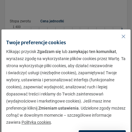
Pon.
Pon.
Wt.
Wt.
Śr.
Śr.
Czw.
Czw.
Pt.
Pt.
Sob.
Sob.
Niedz.
Niedz.
Stopa zwrotu
Cena jednostki
27
28
28
29
29
30
30
31
31
1
1
2
2
3
1 400
3
4
4
5
5
6
6
7
7
8
8
9
9
10
10
11
11
12
12
13
13
14
14
15
15
16
16
17
Twoje preferencje cookies
17
18
18
19
19
20
20
21
21
22
22
23
23
24
Klikając przycisk
Zgadzam się
lub
zamykając ten komunikat
,
1 200
wyrażasz zgodę na wykorzystanie plików cookies przez Wartę. Ta
24
25
25
26
26
27
27
28
28
29
29
30
30
31
strona wykorzystuje pliki cookies, aby działać niezawodnie
31
1
1
2
2
3
3
4
4
5
5
6
6
7
i świadczyć usługi (niezbędne cookies), zapamiętywać Twoje
wybory, ustawienia i personalizować interfejs (funkcjonalne
cookies), zapewniać wydajność, analizować ruch i lepiej
1 000
8.2026
11.2025
7.2026
2.2026
10.2025
1.2026
12.2025
4.2026
3.2026
6.2026
9.2025
5.2026
dopasować treści i reklamy do Twoich zainteresowań
(wydajnościowe i marketingowe cookies). Jeśli masz inne
preferencje kliknij
Zmieniam ustawienia
. Udzielone zgody możesz
cofnąć w dowolnym momencie – szczegółowe informacje
Pobierz
zawiera
Polityka cookies
.