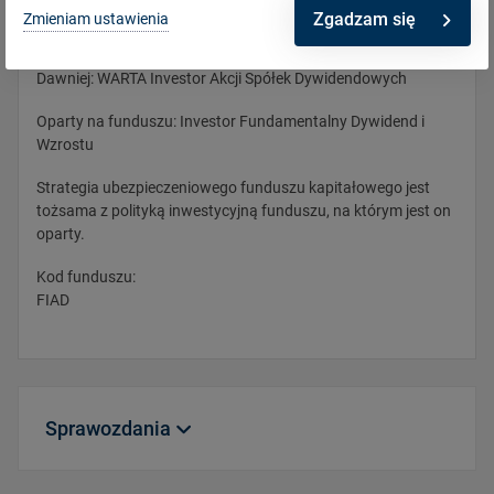
Zgadzam się
Zmieniam ustawienia
Opis
Dawniej: WARTA Investor Akcji Spółek Dywidendowych
Oparty na funduszu: Investor Fundamentalny Dywidend i
Wzrostu
Strategia ubezpieczeniowego funduszu kapitałowego jest
tożsama z polityką inwestycyjną funduszu, na którym jest on
oparty.
Kod funduszu:
FIAD
Sprawozdania