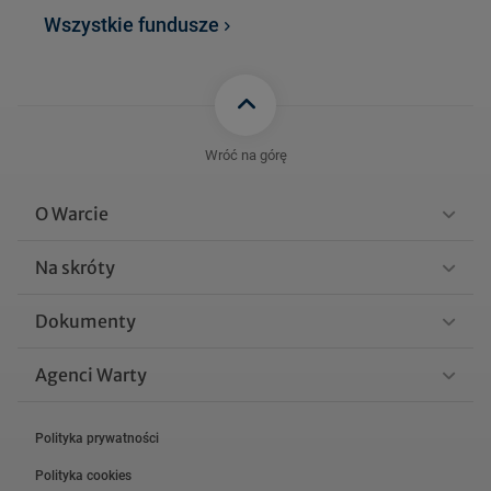
FIAD_WARTA_INVESTOR_F
Wszystkie fundusze
UNDAMENTALNY_DYWIDE
ND_I_WZROSTU_sprawozd
99 KB
anie_polroczne_30.06.202
6.pdf
FIAD_WARTA_INVESTOR_
Wróć na górę
FUNDAMENTALNY_DYWI
DEND_I_WZROSTU_spra
101 KB
O Warcie
wozdanie_roczne_31.12.2
025.pdf
Na skróty
FIAD_WARTA_INVESTOR_F
Dokumenty
UNDAMENTALNY_DYWIDE
ND_I_WZROSTU_sprawozd
99 KB
Agenci Warty
anie_polroczne_31.12.202
5.pdf
Polityka prywatności
Zobacz więcej
Polityka cookies