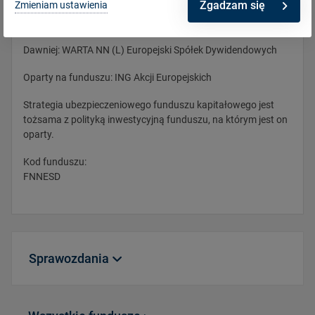
Zgadzam się
Zmieniam ustawienia
Opis
Dawniej: WARTA NN (L) Europejski Spółek Dywidendowych
Oparty na funduszu: ING Akcji Europejskich
Strategia ubezpieczeniowego funduszu kapitałowego jest
tożsama z polityką inwestycyjną funduszu, na którym jest on
oparty.
Kod funduszu:
FNNESD
Sprawozdania
FNNESD_WARTA_GOLDM