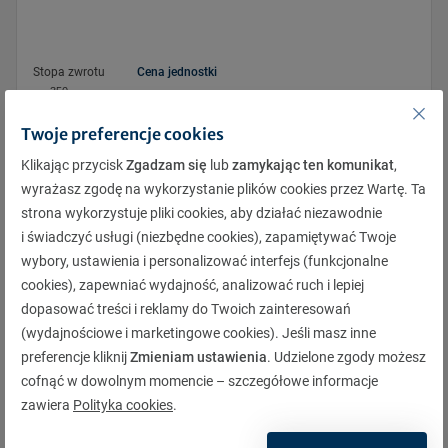
Pon.
Pon.
Wt.
Wt.
Śr.
Śr.
Czw.
Czw.
Pt.
Pt.
Sob.
Sob.
Niedz.
Niedz.
Stopa zwrotu
Cena jednostki
27
28
28
29
29
30
30
31
31
1
1
2
2
3
350
3
4
4
5
5
6
6
7
7
8
8
9
9
10
Twoje preferencje cookies
10
11
11
12
12
13
13
14
14
15
15
16
16
17
Klikając przycisk
Zgadzam się
lub
zamykając ten komunikat
,
17
18
18
19
19
20
20
21
21
22
22
23
23
24
wyrażasz zgodę na wykorzystanie plików cookies przez Wartę. Ta
300
24
25
25
26
26
27
27
28
28
29
29
30
30
31
strona wykorzystuje pliki cookies, aby działać niezawodnie
i świadczyć usługi (niezbędne cookies), zapamiętywać Twoje
31
1
1
2
2
3
3
4
4
5
5
6
6
7
wybory, ustawienia i personalizować interfejs (funkcjonalne
cookies), zapewniać wydajność, analizować ruch i lepiej
250
dopasować treści i reklamy do Twoich zainteresowań
3.2026
4.2026
8.2025
9.2025
7.2026
8.2026
12.2025
1.2026
2.2026
5.2026
6.2026
10.2025
11.2025
(wydajnościowe i marketingowe cookies). Jeśli masz inne
preferencje kliknij
Zmieniam ustawienia
. Udzielone zgody możesz
cofnąć w dowolnym momencie – szczegółowe informacje
Pobierz
zawiera
Polityka cookies
.