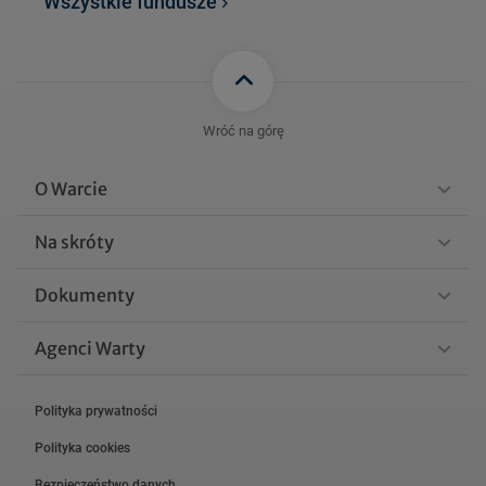
Wszystkie fundusze
AN_SACHS_EUROPEJSKI_
SPOLEK_DYWIDENDOWYC
98 KB
H_sprawozdanie_polroczn
e_30.06.2026.pdf
FNNESD_WARTA_GOLDM
Wróć na górę
AN_SACHS_EUROPEJSKI
_SPOLEK_DYWIDENDOW
100 KB
O Warcie
YCH_sprawozdanie_roczn
e_31.12.2025.pdf
Na skróty
FNNESD_WARTA_GOLDM
Dokumenty
AN_SACHS_EUROPEJSKI_
SPOLEK_DYWIDENDOWYC
97 KB
Agenci Warty
H_sprawozdanie_polroczn
e_31.12.2025.pdf
Polityka prywatności
Zobacz więcej
Polityka cookies
Bezpieczeństwo danych