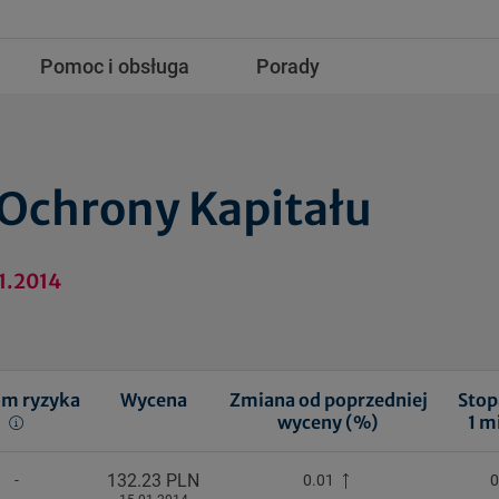
Pomoc i obsługa
Porady
Ochrony Kapitału
1.2014
om ryzyka
Wycena
Zmiana od poprzedniej
Stop
wyceny (%)
1 m
132.23 PLN
-
0.01
0