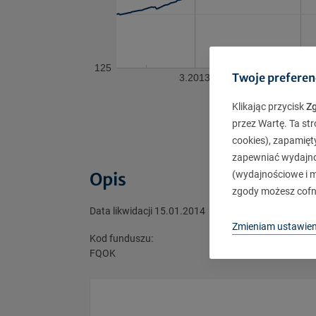
125
Twoje preferen
3.2013
5.201
Klikając przycisk
Z
przez Wartę. Ta str
cookies), zapamięt
zapewniać wydajnoś
Opis
(wydajnościowe i ma
zgody możesz cofn
Data likwidacji 15.01.2014
Zmieniam ustawien
Kod funduszu:
FQOK