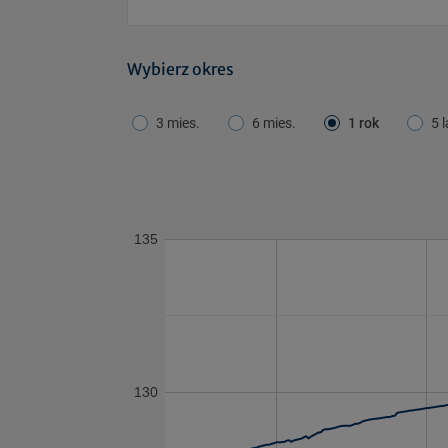
Wybierz okres
3 mies.
6 mies.
1 rok
5 l
135
130