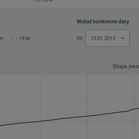
15.01.2014
Wskaż konkretne daty
at
10 lat
Od
Pon.
Pon.
Wt.
Wt.
Śr.
Śr.
Cz
Stopa zwr
30
30
31
31
1
1
2
6
6
7
7
8
8
9
13
13
14
14
15
15
1
20
20
21
21
22
22
2
27
27
28
28
29
29
3
3
3
4
4
5
5
6