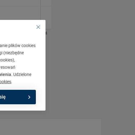
13
1.2014
anie plików cookies
gi (niezbędne
ookies),
eresowań
wienia
. Udzielone
ookies
.
się