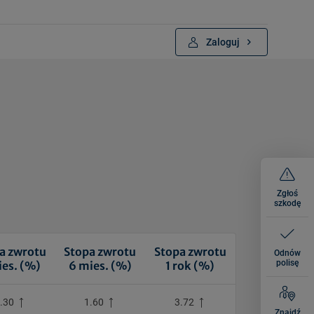
Zaloguj
Zgłoś
szkodę
a zwrotu
Stopa zwrotu
Stopa zwrotu
Odnów
polisę
ies. (%)
6 mies. (%)
1 rok (%)
.30
1.60
3.72
Znajdź