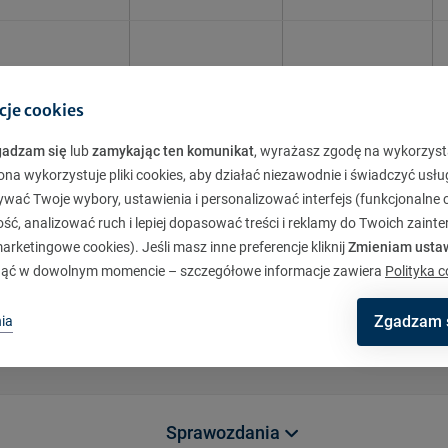
cje cookies
3
7.2013
9.2013
11.20
gadzam się
lub
zamykając ten komunikat
, wyrażasz zgodę na wykorzyst
ona wykorzystuje pliki cookies, aby działać niezawodnie i świadczyć usłu
Pobierz
ywać Twoje wybory, ustawienia i personalizować interfejs (funkcjonalne c
ć, analizować ruch i lepiej dopasować treści i reklamy do Twoich zaint
rketingowe cookies). Jeśli masz inne preferencje kliknij
Zmieniam usta
ąć w dowolnym momencie – szczegółowe informacje zawiera
Polityka c
Zgadzam 
ia
Sprawozdania