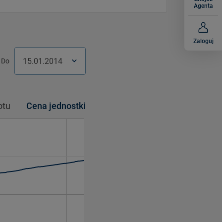
Agenta
Zaloguj
Do
w.
Czw.
Pt.
Pt.
Sob.
Sob.
Niedz.
Niedz.
otu
Cena jednostki
2
3
3
4
4
5
5
9
10
10
11
11
12
12
6
16
17
17
18
18
19
19
3
23
24
24
25
25
26
26
0
30
31
31
1
1
2
2
6
7
7
8
8
9
9