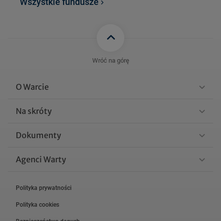
Wszystkie fundusze
OBLIGACJI_sprawozdanie_
99 KB
polroczne_30.06.2026.pdf
FSOID_WARTA_SKARBIE
C_OBLIGACJI_sprawozda
100 KB
nie_roczne_31.12.2025.p
Wróć na górę
df
O Warcie
FSOID_WARTA_SKARBIEC_
OBLIGACJI_sprawozdanie_
98 KB
Na skróty
polroczne_31.12.2025.pdf
Dokumenty
Zobacz więcej
Agenci Warty
Polityka prywatności
Polityka cookies