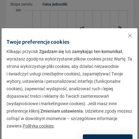
Stopa zwrotu
Cena jednostki
27
28
28
29
29
30
30
31
31
1
1
2
2
3
380
3
4
4
5
5
6
6
7
7
8
8
9
9
10
10
11
11
12
12
13
13
14
14
15
15
16
16
17
17
18
18
19
19
20
20
21
21
22
22
23
23
24
Twoje preferencje cookies
360
24
25
25
26
26
27
27
28
28
29
29
30
30
31
Klikając przycisk
Zgadzam się
lub
zamykając ten komunikat
,
31
1
1
2
2
3
3
4
4
5
5
6
6
7
wyrażasz zgodę na wykorzystanie plików cookies przez Wartę. Ta
strona wykorzystuje pliki cookies, aby działać niezawodnie
i świadczyć usługi (niezbędne cookies), zapamiętywać Twoje
340
4.2026
3.2026
6.2026
9.2025
5.2026
8.2026
11.2025
7.2026
2.2026
10.2025
1.2026
12.2025
wybory, ustawienia i personalizować interfejs (funkcjonalne
cookies), zapewniać wydajność, analizować ruch i lepiej
dopasować treści i reklamy do Twoich zainteresowań
(wydajnościowe i marketingowe cookies). Jeśli masz inne
Pobierz
preferencje kliknij
Zmieniam ustawienia
. Udzielone zgody możesz
cofnąć w dowolnym momencie – szczegółowe informacje
zawiera
Polityka cookies
.
Opis