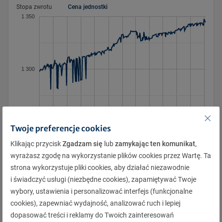
Stopa zwrotu
Cena jednostki
27
28
28
29
29
30
30
31
31
1
1
2
2
3
1 350
3
4
4
5
5
6
6
7
7
8
8
9
9
10
10
11
11
12
12
13
13
14
14
15
15
16
16
17
17
18
18
19
19
20
20
21
21
22
22
23
23
24
1 300
24
25
25
26
26
27
27
28
28
29
29
30
30
31
31
1
1
2
2
3
3
4
4
5
5
6
6
7
1 250
Twoje preferencje cookies
3.2026
4.2026
8.2025
9.2025
7.2026
8.2026
12.2025
1.2026
2.2026
5.2026
6.2026
10.2025
11.2025
Klikając przycisk
Zgadzam się
lub
zamykając ten komunikat
,
wyrażasz zgodę na wykorzystanie plików cookies przez Wartę. Ta
strona wykorzystuje pliki cookies, aby działać niezawodnie
Pobierz
i świadczyć usługi (niezbędne cookies), zapamiętywać Twoje
wybory, ustawienia i personalizować interfejs (funkcjonalne
cookies), zapewniać wydajność, analizować ruch i lepiej
Opis
dopasować treści i reklamy do Twoich zainteresowań