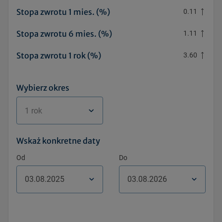
Stopa zwrotu 1 mies. (%)
0.11
Stopa zwrotu 6 mies. (%)
1.11
Stopa zwrotu 1 rok (%)
3.60
Wybierz okres
1 rok
Wskaż konkretne daty
Od
Do
Pon.
Pon.
Wt.
Wt.
Śr.
Śr.
Czw.
Czw.
Pt.
Pt.
Sob.
Sob.
Niedz.
Niedz.