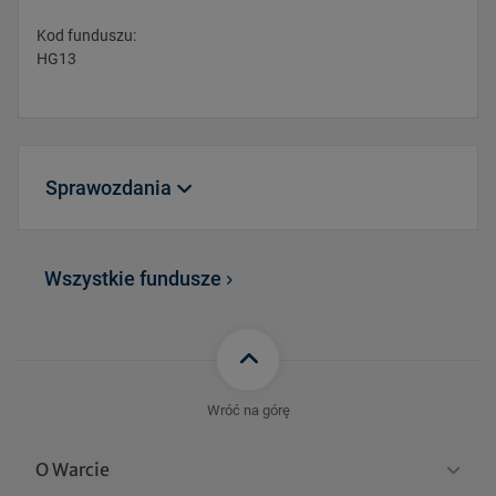
Kod funduszu:
HG13
Sprawozdania
HG13_WARTA_SKARBOWY
Wszystkie fundusze
_sprawozdanie_polroczne_
98 KB
30.06.2026.pdf
HG13_WARTA_SKARBOW
Y_sprawozdanie_roczne_
100 KB
31.12.2025.pdf
Wróć na górę
HG13_WARTA_SKARBOWY
O Warcie
_sprawozdanie_polroczne_
97 KB