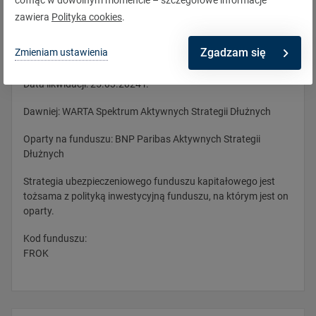
cofnąć w dowolnym momencie – szczegółowe informacje
Pobierz
zawiera
Polityka cookies
.
Opis
Zgadzam się
Zmieniam ustawienia
Data likwidacji: 25.03.2024 r.
Dawniej: WARTA Spektrum Aktywnych Strategii Dłużnych
Oparty na funduszu: BNP Paribas Aktywnych Strategii
Dłużnych
Strategia ubezpieczeniowego funduszu kapitałowego jest
tożsama z polityką inwestycyjną funduszu, na którym jest on
oparty.
Kod funduszu:
FROK