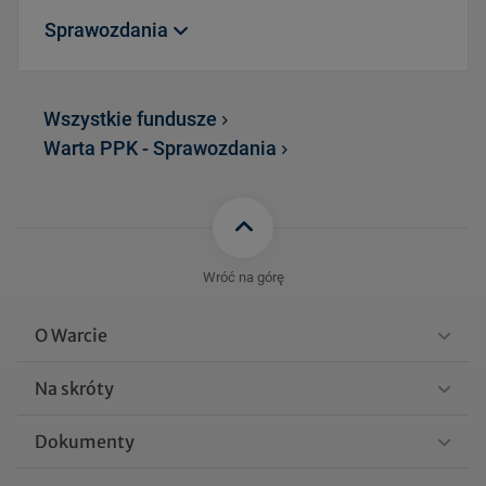
Sprawozdania
FROK_WARTA_BNP_PARI
Wszystkie fundusze
BAS_AKTYWNYCH_STRA
Warta PPK - Sprawozdania
TEGII_DLUZNYCH_spraw
205 KB
ozdanie_roczne_31.12.20
24.pdf
FROK_WARTA_BNP_PARI
BAS_AKTYWNYCH_STRA
Wróć na górę
TEGII_DLUZNYCH_spraw
200 KB
ozdanie_polroczne_31.12.
O Warcie
2024.pdf
Na skróty
FROK_WARTA_BNP_PARI
BAS_AKTYWNYCH_STRA
Dokumenty
TEGII_DLUZNYCH_spraw
200 KB
ozdanie_polroczne_30.06.