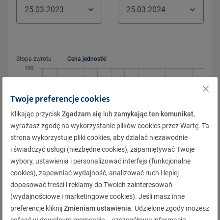
Pon.
Pon.
Wt.
Wt.
Śr.
Śr.
Czw.
Czw.
Pt.
Pt.
Sob.
Sob.
Niedz.
Niedz.
Stopa zwrotu
Cena jednostki
26
27
27
28
28
1
29
2
1
3
2
4
3
5
100
4
6
5
7
6
8
7
9
8
10
9
11
10
12
11
13
12
14
13
15
14
16
15
17
16
18
17
19
Twoje preferencje cookies
18
20
19
21
20
22
21
23
22
24
23
25
24
26
Klikając przycisk
Zgadzam się
lub
zamykając ten komunikat
,
95
25
27
26
28
27
29
28
30
29
31
30
1
31
2
wyrażasz zgodę na wykorzystanie plików cookies przez Wartę. Ta
strona wykorzystuje pliki cookies, aby działać niezawodnie
1
3
2
4
3
5
4
6
5
7
6
8
7
9
i świadczyć usługi (niezbędne cookies), zapamiętywać Twoje
wybory, ustawienia i personalizować interfejs (funkcjonalne
cookies), zapewniać wydajność, analizować ruch i lepiej
90
3.2024
5.2023
6.2023
10.2023
11.2023
4.2023
7.2023
8.2023
9.2023
12.2023
1.2024
2.2024
dopasować treści i reklamy do Twoich zainteresowań
(wydajnościowe i marketingowe cookies). Jeśli masz inne
preferencje kliknij
Zmieniam ustawienia
. Udzielone zgody możesz