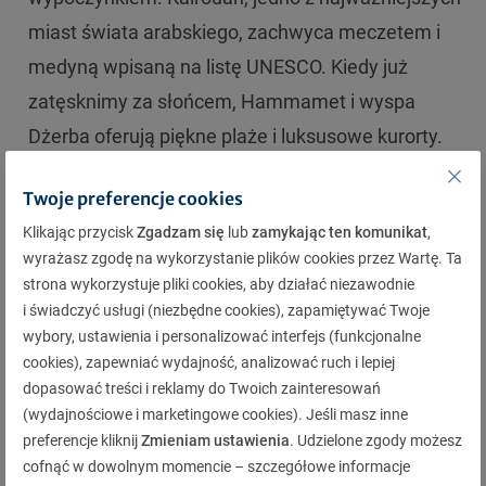
miast świata arabskiego, zachwyca meczetem i
medyną wpisaną na listę UNESCO. Kiedy już
zatęsknimy za słońcem, Hammamet i wyspa
Dżerba oferują piękne plaże i luksusowe kurorty.
Sahara Tunezyjska, zwana także Wielką Pustynią
Twoje preferencje cookies
Zachodnią, to miejsce magiczne. W kwietniu
Klikając przycisk
Zgadzam się
lub
zamykając ten komunikat
,
można tu spróbować noclegu w tradycyjnych
wyrażasz zgodę na wykorzystanie plików cookies przez Wartę. Ta
namiotach berberyjskich i podziwiać zachody
strona wykorzystuje pliki cookies, aby działać niezawodnie
słońca na nieskończonych piaskach pustyni.
i świadczyć usługi (niezbędne cookies), zapamiętywać Twoje
wybory, ustawienia i personalizować interfejs (funkcjonalne
cookies), zapewniać wydajność, analizować ruch i lepiej
dopasować treści i reklamy do Twoich zainteresowań
Egipt: Krajobrazy z historią
(wydajnościowe i marketingowe cookies). Jeśli masz inne
preferencje kliknij
Zmieniam ustawienia
. Udzielone zgody możesz
Egipt to kraj, który łączy w sobie starożytną historię
cofnąć w dowolnym momencie – szczegółowe informacje
z imponującymi krajobrazami. Kair, stolica Egiptu, z