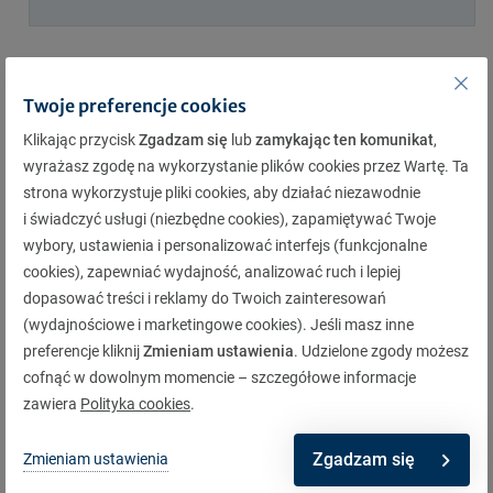
Egzotyka poza kontynentem
Twoje preferencje cookies
Marzec to doskonały czas, aby oderwać się od
Klikając przycisk
Zgadzam się
lub
zamykając ten komunikat
,
wyrażasz zgodę na wykorzystanie plików cookies przez Wartę. Ta
zimowych realiów i poszukać słońca w bardziej
strona wykorzystuje pliki cookies, aby działać niezawodnie
egzotycznych zakątkach świata.
i świadczyć usługi (niezbędne cookies), zapamiętywać Twoje
wybory, ustawienia i personalizować interfejs (funkcjonalne
cookies), zapewniać wydajność, analizować ruch i lepiej
Dominikana
dopasować treści i reklamy do Twoich zainteresowań
(wydajnościowe i marketingowe cookies). Jeśli masz inne
Dominikana to karaibska perła, znana z białych
preferencje kliknij
Zmieniam ustawienia
. Udzielone zgody możesz
cofnąć w dowolnym momencie – szczegółowe informacje
plaż, turkusowych wód i gościnności miejscowej
zawiera
Polityka cookies
.
ludności. W marcu klimat jest tu łagodny, a
temperatura wody przyjemna do kąpieli. Ponadto,
Zgadzam się
Zmieniam ustawienia
Dominikana to miejsce, gdzie spotykają się wpływy