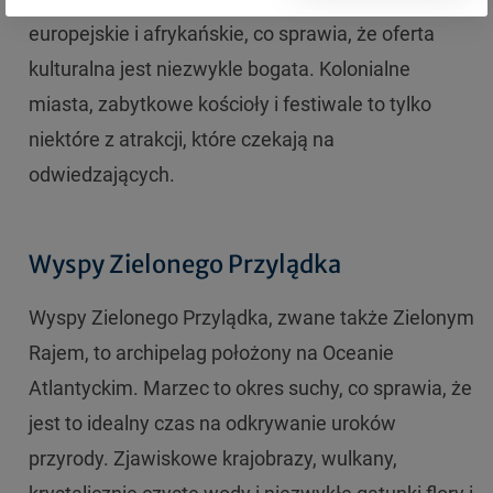
europejskie i afrykańskie, co sprawia, że oferta
kulturalna jest niezwykle bogata. Kolonialne
miasta, zabytkowe kościoły i festiwale to tylko
niektóre z atrakcji, które czekają na
odwiedzających.
Wyspy Zielonego Przylądka
Wyspy Zielonego Przylądka, zwane także Zielonym
Rajem, to archipelag położony na Oceanie
Atlantyckim. Marzec to okres suchy, co sprawia, że
jest to idealny czas na odkrywanie uroków
przyrody. Zjawiskowe krajobrazy, wulkany,