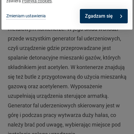
zawiera
Polityka cookies
.
zamiast gradu spadnie zwykły deszcz.
Zgadzam się
Zmieniam ustawienia
Samo urządzenie jest zamontowane w
metalowym kontenerze. W jego skład wchodzi
przede wszystkim generator fal uderzeniowych,
czyli urządzenie gdzie przeprowadzane jest
spalanie detonacyjne mieszanki gazów, których
składnikiem jest acetylen. W kontenerze znajdują
się też butle z przygotowaną do użycia mieszanką
gazową oraz acetylenem. Wyposażenie
uzupełniają urządzenia sterujące armatką.
Generator fal uderzeniowych skierowany jest w
górę i podczas pracy wytwarza duży hałas, co
należy brać pod uwagę, wybierając miejsce pod