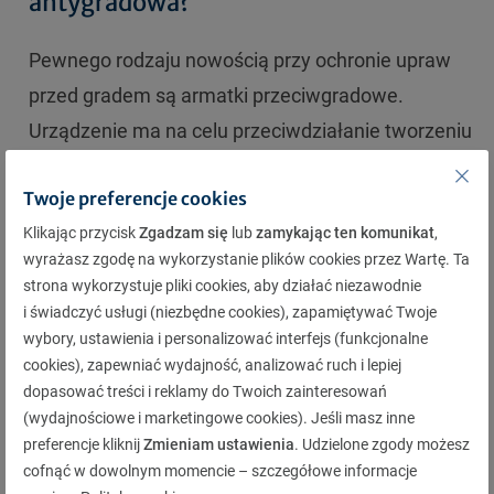
antygradowa?
Pewnego rodzaju nowością przy ochronie upraw
przed gradem są armatki przeciwgradowe.
Urządzenie ma na celu przeciwdziałanie tworzeniu
się gradu w chmurach nad chronionymi uprawami,
Twoje preferencje cookies
który może im zagrozić. Grad tworzy się na
Klikając przycisk
Zgadzam się
lub
zamykając ten komunikat
,
wysokości nawet kilkunastu kilometrów nad
wyrażasz zgodę na wykorzystanie plików cookies przez Wartę. Ta
powierzchnią gruntu, gdzie panują bardzo niskie
strona wykorzystuje pliki cookies, aby działać niezawodnie
temperatury. Działanie armatki antygradowej
i świadczyć usługi (niezbędne cookies), zapamiętywać Twoje
wybory, ustawienia i personalizować interfejs (funkcjonalne
polega na wytwarzaniu fal uderzeniowych o
cookies), zapewniać wydajność, analizować ruch i lepiej
wysokiej energii, kierowanych w chmury gdzie
dopasować treści i reklamy do Twoich zainteresowań
występują warunki do tworzenia się gradu. Fale
(wydajnościowe i marketingowe cookies). Jeśli masz inne
preferencje kliknij
Zmieniam ustawienia
. Udzielone zgody możesz
uderzeniowe mają za zadanie niedopuszczenie do
cofnąć w dowolnym momencie – szczegółowe informacje
wytworzenia się grudek gradu i spowodowanie, że