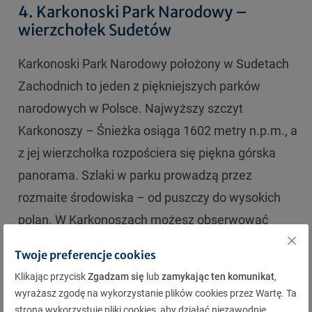
4. Karkonoski Park Narodowy –
wierzchołek Sudetów
Karkonoski Park Narodowy położony w Sudetach
Zachodnich to jeden z piękniejszych parków
narodowych w Polsce. Najwyższy szczyt
Karkonoszy – Śnieżka osiąga 1602 metry n.p.m., a
z jej wierzchołka rozpościera się piękna górska
panorama. Szlaki w parku prowadzą przez
rozmaite środowiska – od puszczy do wysokich
polan. W Karkonoszach możesz obserwować
rzadkie zwierzęta – puchacze, orły przednie czy
Twoje preferencje cookies
wydry.
Klikając przycisk
Zgadzam się
lub
zamykając ten komunikat
,
wyrażasz zgodę na wykorzystanie plików cookies przez Wartę. Ta
strona wykorzystuje pliki cookies, aby działać niezawodnie