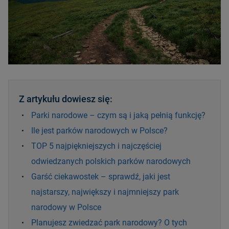
Z artykułu dowiesz się:
Parki narodowe – czym są i jaką pełnią funkcję?
Ile jest parków narodowych w Polsce?
TOP 5 najpiękniejszych i najczęściej
odwiedzanych polskich parków narodowych
Garść ciekawostek – sprawdź, jaki jest
najstarszy, największy i najmniejszy park
narodowy w Polsce
Planujesz zwiedzać park narodowy? O tych