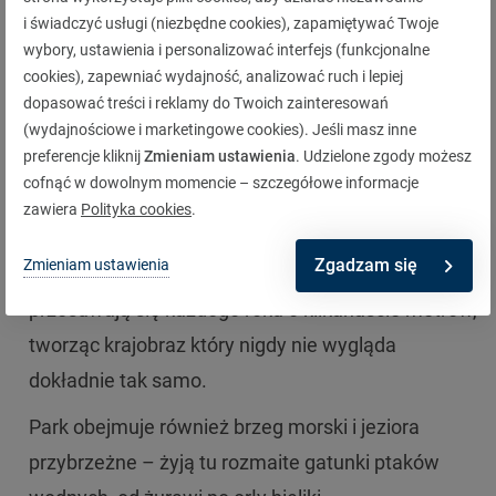
5. Słowiński Park Narodowy – wydmy
i świadczyć usługi (niezbędne cookies), zapamiętywać Twoje
nad Morzem Bałtyckim
wybory, ustawienia i personalizować interfejs (funkcjonalne
cookies), zapewniać wydajność, analizować ruch i lepiej
Słowiński Park Narodowy to miejsce dla
dopasować treści i reklamy do Twoich zainteresowań
(wydajnościowe i marketingowe cookies). Jeśli masz inne
wszystkich, którzy kochają morskie krajobrazy.
preferencje kliknij
Zmieniam ustawienia
. Udzielone zgody możesz
Położony nad Morzem Bałtyckim park nazywany
cofnąć w dowolnym momencie – szczegółowe informacje
„Pustynią Północy” słynie z monumentalnych
zawiera
Polityka cookies
.
ruchomych wydm – największych w Polsce,
Zgadzam się
Zmieniam ustawienia
sięgających 42 metry wysokości. Wydmy
przesuwają się każdego roku o kilkanaście metrów,
tworząc krajobraz który nigdy nie wygląda
dokładnie tak samo.
Park obejmuje również brzeg morski i jeziora
przybrzeżne – żyją tu rozmaite gatunki ptaków