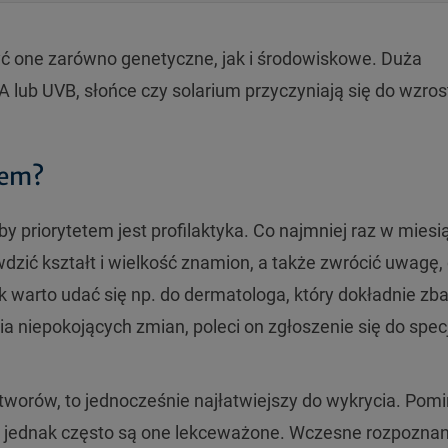
ć one zarówno genetyczne, jak i środowiskowe. Duża
lub UVB, słońce czy solarium przyczyniają się do wzros
iem?
y priorytetem jest profilaktyka. Co najmniej raz w miesi
dzić kształt i wielkość znamion, a także zwrócić uwagę,
ok warto udać się np. do dermatologa, który dokładnie zb
 niepokojących zmian, poleci on zgłoszenie się do specj
tworów, to jednocześnie najłatwiejszy do wykrycia. Pom
 jednak często są one lekceważone. Wczesne rozpoznani