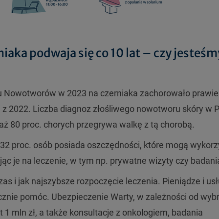
iaka podwaja się co 10 lat – czy jesteśm
u Nowotworów w 2023 na czerniaka zachorowało prawie
u z 2022. Liczba diagnoz złośliwego nowotworu skóry w 
y, aż 80 proc. chorych przegrywa walkę z tą chorobą.
 32 proc. osób posiada oszczędności, które mogą wykorz
ąc je na leczenie, w tym np. prywatne wizyty czy badani
s i jak najszybsze rozpoczęcie leczenia. Pieniądze i usł
cznie pomóc. Ubezpieczenie Warty, w zależności od wyb
1 mln zł, a także konsultacje z onkologiem, badania