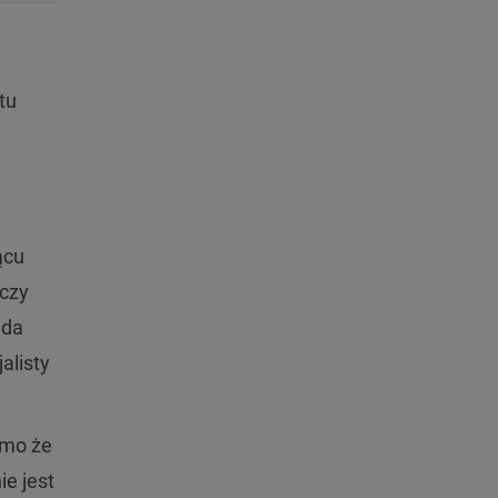
tu
ącu
 czy
ada
alisty
imo że
e jest