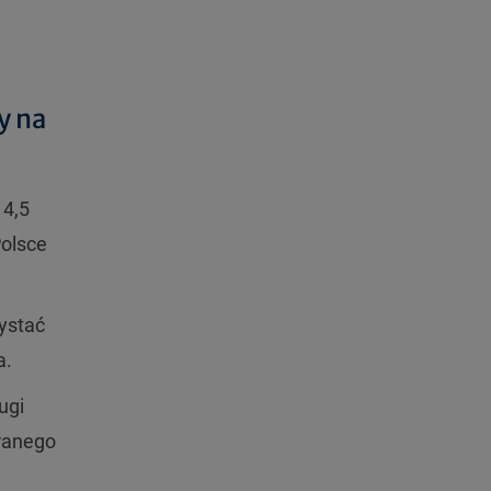
y na
 4,5
Polsce
ystać
a.
ugi
ranego