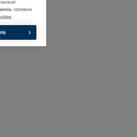
eresowań
wienia
. Udzielone
ookies
.
się