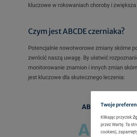
kluczowe w rokowaniach choroby i zwiększa
Czym jest ABCDE czerniaka?
Potencjalnie nowotworowe zmiany skórne pos
zwrócić naszą uwagę. By ułatwić rozpoznani
monitorowanie znamion i innych zmian skór
jest kluczowe dla skutecznego leczenia:
Twoje preferen
Klikając przycisk
Z
przez Wartę. Ta str
cookies), zapamięt