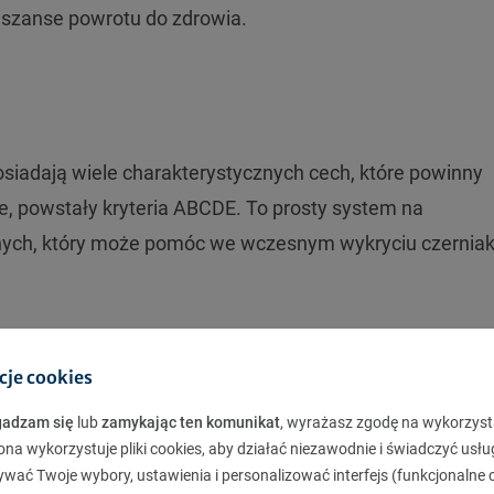
 szanse powrotu do zdrowia.
iadają wiele charakterystycznych cech, które powinny
e, powstały kryteria ABCDE. To prosty system na
nych, który może pomóc we wczesnym wykryciu czerniak
cje cookies
gadzam się
lub
zamykając ten komunikat
, wyrażasz zgodę na wykorzyst
ona wykorzystuje pliki cookies, aby działać niezawodnie i świadczyć usłu
ywać Twoje wybory, ustawienia i personalizować interfejs (funkcjonalne c