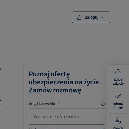
Zaloguj
e
Poznaj ofertę
Zgłoś
ubezpieczenia na życie.
szkodę
Zamów rozmowę
.
Imię i Nazwisko
*
Odnów
.
polisę
Znajdź