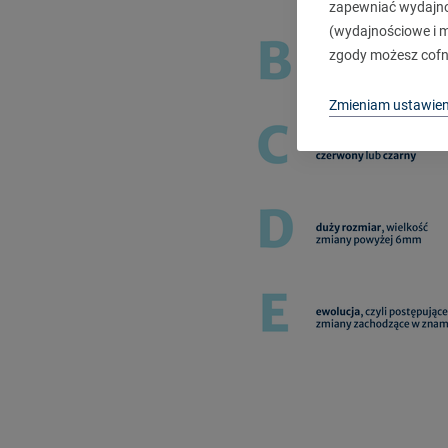
zapewniać wydajnoś
(wydajnościowe i ma
zgody możesz cofn
Zmieniam ustawien