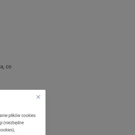
a, co
anie plików cookies
gi (niezbędne
ookies),