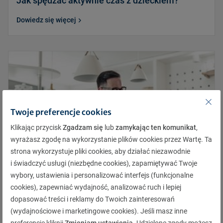
Jak spędzać aktywnie czas z dzieckiem?
Dowiedz się więcej
Twoje preferencje cookies
Klikając przycisk
Zgadzam się
lub
zamykając ten komunikat
,
wyrażasz zgodę na wykorzystanie plików cookies przez Wartę. Ta
strona wykorzystuje pliki cookies, aby działać niezawodnie
i świadczyć usługi (niezbędne cookies), zapamiętywać Twoje
wybory, ustawienia i personalizować interfejs (funkcjonalne
cookies), zapewniać wydajność, analizować ruch i lepiej
dopasować treści i reklamy do Twoich zainteresowań
Jak odżywiać się odpowiedzialnie?
(wydajnościowe i marketingowe cookies). Jeśli masz inne
preferencje kliknij
Zmieniam ustawienia
. Udzielone zgody możesz