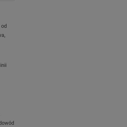
 od
wa,
nii
z
 dowód