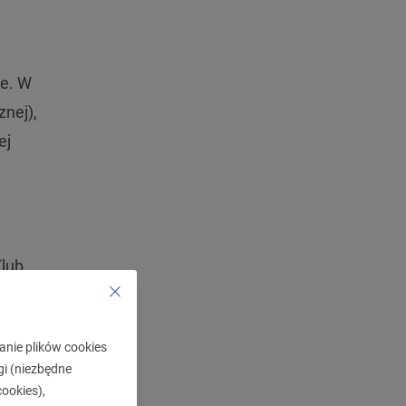
je. W
znej),
ej
(lub
iecka
anie plików cookies
gi (niezbędne
oku
ookies),