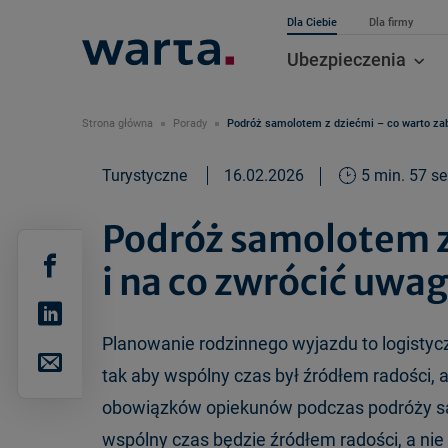
Dla Ciebie
Dla firmy
Ubezpieczenia
Strona główna
Porady
Podróż samolotem z dziećmi – co warto zab
Turystyczne
16.02.2026
5 min. 57 se
Podróż samolotem z
i na co zwrócić uwa
Planowanie rodzinnego wyjazdu to logisty
tak aby wspólny czas był źródłem radości, 
obowiązków opiekunów podczas podróży sam
wspólny czas będzie źródłem radości, a nie