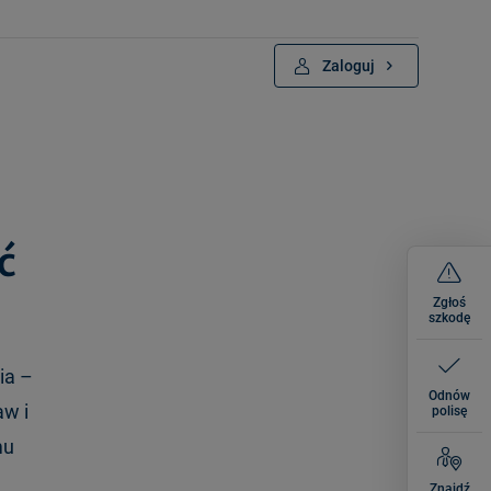
Zaloguj
ć
Zgłoś
szkodę
ia –
Odnów
aw i
polisę
mu
Znajdź