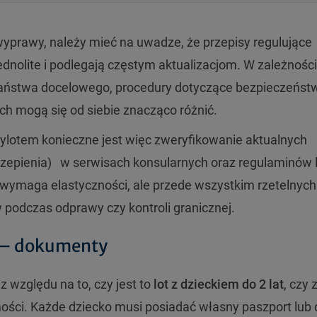
yprawy, należy mieć na uwadze, że przepisy regulujące
ednolite i podlegają częstym aktualizacjom. W zależności
państwa docelowego, procedury dotyczące bezpieczeńst
h mogą się od siebie znacząco różnić.
lotem konieczne jest więc zweryfikowanie aktualnych
epienia) w serwisach konsularnych oraz regulaminów li
wymaga elastyczności, ale przede wszystkim rzetelnych
 podczas odprawy czy kontroli granicznej.
 – dokumenty
 względu na to, czy jest to
lot z dzieckiem do 2 lat
, czy 
ści. Każde dziecko musi posiadać własny paszport lub