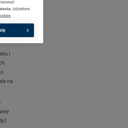
eresowań
wienia
. Udzielone
ookies
.
się
sku i
ch
ko
ala na
b
rawy
dyż