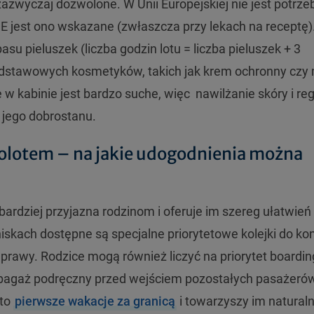
azwyczaj dozwolone. W Unii Europejskiej nie jest potrze
UE jest ono wskazane (zwłaszcza przy lekach na receptę)
 pieluszek (liczba godzin lotu = liczba pieluszek + 3
odstawowych kosmetyków, takich jak krem ochronny czy
w kabinie jest bardzo suche, więc nawilżanie skóry i re
 jego dobrostanu.
olotem – na jakie udogodnienia można
bardziej przyjazna rodzinom i oferuje im szereg ułatwień
iskach dostępne są specjalne priorytetowe kolejki do kon
awy. Rodzice mogą również liczyć na priorytet boardin
 bagaż podręczny przed wejściem pozostałych pasażeró
 to
pierwsze wakacje za granicą
i towarzyszy im natural