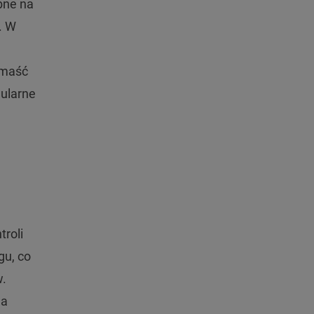
bne na
. W
 maść
gularne
troli
gu, co
w.
na