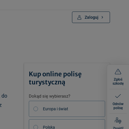
Zaloguj
Kup online polisę
Zgłoś
turystyczną
szkodę
ż do
Dokąd się wybierasz?
z
Odnów
polisę
Europa i świat
Polska
Znajdź