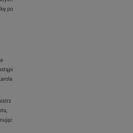
wkę po
Ta
astąpi
Karola
istrz
sta,
ymując