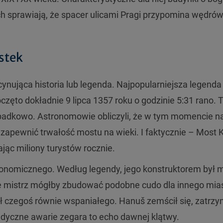
ach sprawiają, że spacer ulicami Pragi przypomina wędró
ostek
ynująca historia lub legenda. Najpopularniejsza legenda
zęto dokładnie 9 lipca 1357 roku o godzinie 5:31 rano. 
padkowo. Astronomowie obliczyli, że w tym momencie n
 zapewnić trwałość mostu na wieki. I faktycznie – Most 
ając miliony turystów rocznie.
ronomicznego. Według legendy, jego konstruktorem był m
 że mistrz mógłby zbudować podobne cudo dla innego mia
zył czegoś równie wspaniałego. Hanuš zemścił się, zatrz
radyczne awarie zegara to echo dawnej klątwy.