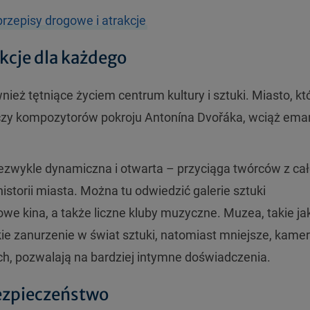
zepisy drogowe i atrakcje
akcje dla każdego
wnież tętniące życiem centrum kultury i sztuki. Miasto, kt
a czy kompozytorów pokroju Antonína Dvořáka, wciąż ema
ezwykle dynamiczna i otwarta – przyciąga twórców z cał
historii miasta. Można tu odwiedzić galerie sztuki
we kina, a także liczne kluby muzyczne. Muzea, takie ja
e zanurzenie w świat sztuki, natomiast mniejsze, kame
ch, pozwalają na bardziej intymne doświadczenia.
bezpieczeństwo