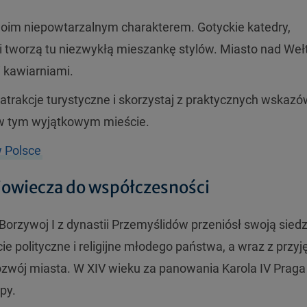
woim niepowtarzalnym charakterem. Gotyckie katedry,
i tworzą tu niezwykłą mieszankę stylów. Miasto nad We
 kawiarniami.
e atrakcje turystyczne i skorzystaj z praktycznych wskazó
 w tym wyjątkowym mieście.
 Polsce
niowiecza do współczesności
 Borzywoj I z dynastii Przemyślidów przeniósł swoją sied
ie polityczne i religijne młodego państwa, a wraz z przy
ozwój miasta. W XIV wieku za panowania Karola IV Praga
py.