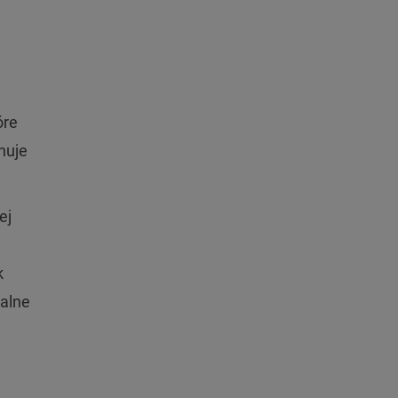
óre
nuje
ej
k
ralne