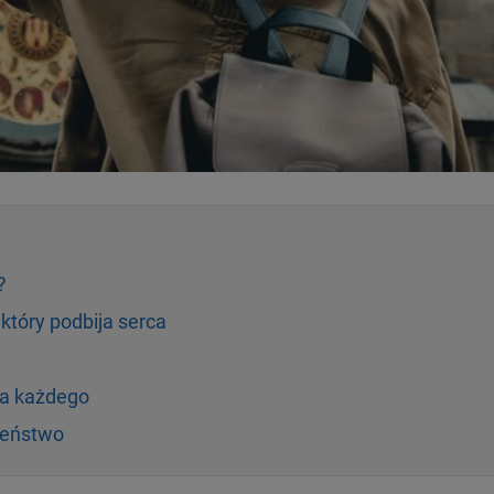
?
, który podbija serca
dla każdego
czeństwo