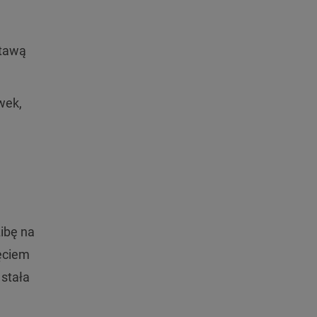
łtawą
wek,
zibę na
jęciem
 stała