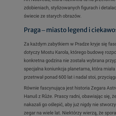
zdobieniach, stylizowanych figurach i detal
świecie ze starych obrazów.
Praga ‒ miasto legend i ciekaw
Za każdym zabytkiem w Pradze kryje się fasc
dotyczy Mostu Karola, którego budowę rozpoc
konkretna godzina nie została wybrana przy
specjalna koniunkcja planetarna, która miała
przetrwał ponad 600 lat i nadal stoi, przyciąg
Równie fascynująca jest historia Zegara Ast
Hanuš z Růże. Prascy radni, obawiając się,
nakazali go oślepić, aby już nigdy nie stwor
zegar na wiele lat. Niektórzy wierzą, że spo