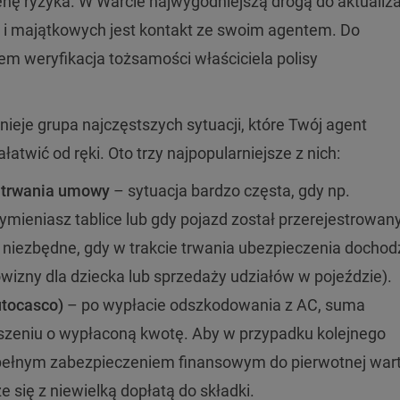
nę ryzyka. W Warcie najwygodniejszą drogą do aktualiza
i majątkowych jest kontakt ze swoim agentem. Do
m weryfikacja tożsamości właściciela polisy
nieje grupa najczęstszych sytuacji, które Twój agent
twić od ręki. Oto trzy najpopularniejsze z nich:
e trwania umowy
– sytuacja bardzo częsta, gdy np.
mieniasz tablice lub gdy pojazd został przerejestrowany
niezbędne, gdy w trakcie trwania ubezpieczenia dochod
izny dla dziecka lub sprzedaży udziałów w pojeździe).
utocasco)
– po wypłacie odszkodowania z AC, suma
szeniu o wypłaconą kwotę. Aby w przypadku kolejnego
ę pełnym zabezpieczeniem finansowym do pierwotnej war
 się z niewielką dopłatą do składki.