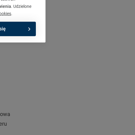
wienia
. Udzielone
ookies
.
iwa
się
e
kowa
eru