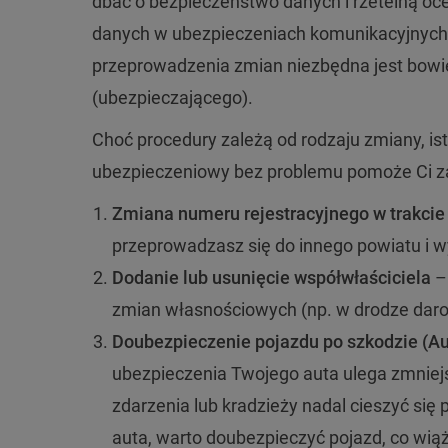
dbać o bezpieczeństwo danych i rzetelną oce
danych w ubezpieczeniach komunikacyjnych 
przeprowadzenia zmian niezbędna jest bowie
(ubezpieczającego).
Choć procedury zależą od rodzaju zmiany, ist
ubezpieczeniowy bez problemu pomoże Ci zała
Zmiana numeru rejestracyjnego w trakci
przeprowadzasz się do innego powiatu i wy
Dodanie lub usunięcie współwłaściciela
– 
zmian własnościowych (np. w drodze darow
Doubezpieczenie pojazdu po szkodzie (A
ubezpieczenia Twojego auta ulega zmniej
zdarzenia lub kradzieży nadal cieszyć si
auta, warto doubezpieczyć pojazd, co wiąże