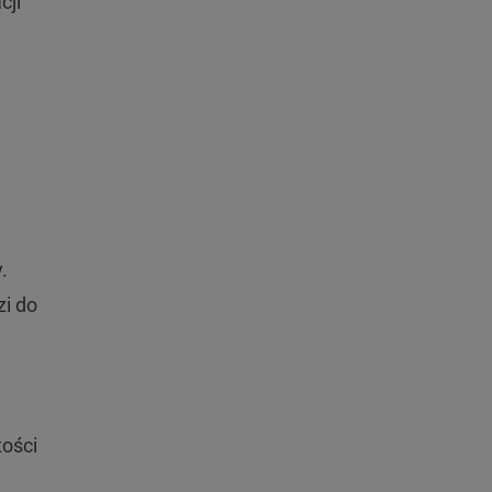
cji
.
zi do
tości