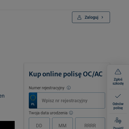
Zaloguj
Kup online polisę OC/AC
Zgłoś
szkodę
Numer rejestracyjny
en
Odnów
polisę
Twoja data urodzenia
Znajdź