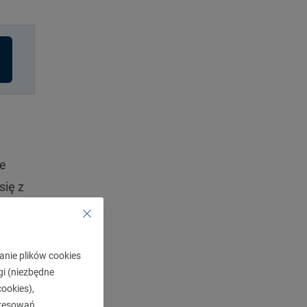
ne
się z
i na
anie plików cookies
ybkie
gi (niezbędne
 na
ookies),
ty za
eresowań