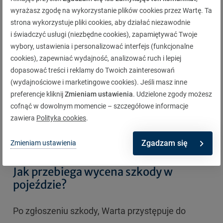
wyrażasz zgodę na wykorzystanie plików cookies przez Wartę. Ta
przedłużyć termin, informując Cię o przyczynach
strona wykorzystuje pliki cookies, aby działać niezawodnie
opóźnienia. To oznacza, że w typowych
i świadczyć usługi (niezbędne cookies), zapamiętywać Twoje
przypadkach
czas wypłaty odszkodowania z Warty
wybory, ustawienia i personalizować interfejs (funkcjonalne
cookies), zapewniać wydajność, analizować ruch i lepiej
nie powinien przekroczyć 30 dni – choć w
dopasować treści i reklamy do Twoich zainteresowań
wyjątkowych sytuacjach może się wydłużyć.
(wydajnościowe i marketingowe cookies). Jeśli masz inne
preferencje kliknij
Zmieniam ustawienia
. Udzielone zgody możesz
W szkodach z OC – maksymalny termin na zajęcie
cofnąć w dowolnym momencie – szczegółowe informacje
stanowiska to 90 dni od dnia zgłoszenia szkody,
zawiera
Polityka cookies
.
chyba że przyjęcie odpowiedzialności zależy od
Zgadzam się
Zmieniam ustawienia
toczącego się postępowania sądowego.
Jak przebiega wycena szkody w
pojeździe?
Po zgłoszeniu szkody, Warta przystępuje do