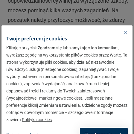
odpowiedzialności cywilnej za wyrządzone szkody,
możesz pominąć kilka ważnych zagadnień. Na
początek należy przytoczyć możliwość, że zdarzy
się sytuacja, w której uszkodzeniu ulegnie
Twoje preferencje cookies
wyłącznie Twój samochód.
Klikając przycisk
Zgadzam się
lub
zamykając ten komunikat
,
Dla przykładu, jadąc samochodem, uderzysz w
wyrażasz zgodę na wykorzystanie plików cookies przez Wartę. Ta
drzewo, ponieważ nie opanowałeś pojazdu. W
strona wykorzystuje pliki cookies, aby działać niezawodnie
i świadczyć usługi (niezbędne cookies), zapamiętywać Twoje
takich sytuacjach cały koszt naprawy pojazdu
wybory, ustawienia i personalizować interfejs (funkcjonalne
spadnie na Ciebie. Choć polisa OC chroni przed
cookies), zapewniać wydajność, analizować ruch i lepiej
finansowymi skutkami szkód wyrządzonych innym,
dopasować treści i reklamy do Twoich zainteresowań
(wydajnościowe i marketingowe cookies). Jeśli masz inne
to w przypadku uszkodzenia własnego auta nie
preferencje kliknij
Zmieniam ustawienia
. Udzielone zgody możesz
otrzymasz z niej żadnych środków. Jasno z tego
cofnąć w dowolnym momencie – szczegółowe informacje
wynika, że naturalnym uzupełnieniem polisy OC
zawiera
Polityka cookies
.
jest polisa
Autocasco
. Koszt polisy Autocasco