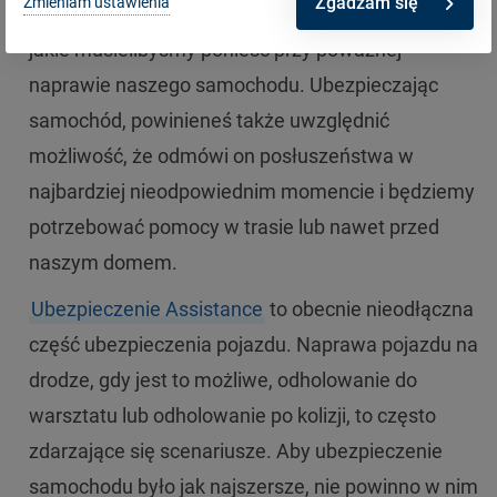
Zgadzam się
Zmieniam ustawienia
stanowi zazwyczaj niewielką część wydatków,
jakie musielibyśmy ponieść przy poważnej
naprawie naszego samochodu. Ubezpieczając
samochód, powinieneś także uwzględnić
możliwość, że odmówi on posłuszeństwa w
najbardziej nieodpowiednim momencie i będziemy
potrzebować pomocy w trasie lub nawet przed
naszym domem.
Ubezpieczenie Assistance
to obecnie nieodłączna
część ubezpieczenia pojazdu. Naprawa pojazdu na
drodze, gdy jest to możliwe, odholowanie do
warsztatu lub odholowanie po kolizji, to często
zdarzające się scenariusze. Aby ubezpieczenie
samochodu było jak najszersze, nie powinno w nim