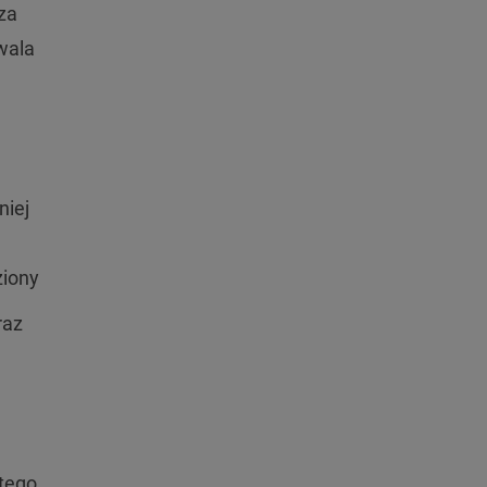
 za
zwala
niej
ziony
raz
tego