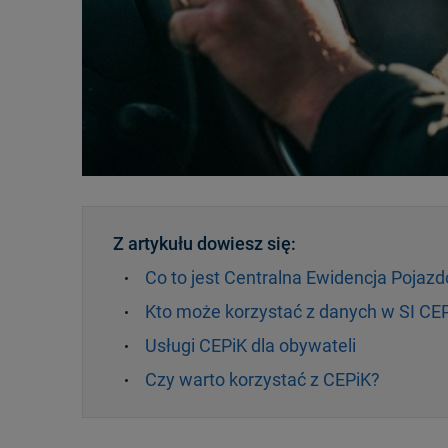
Z artykułu dowiesz się:
Co to jest Centralna Ewidencja Pojazd
Kto może korzystać z danych w SI CE
Usługi CEPiK dla obywateli
Czy warto korzystać z CEPiK?