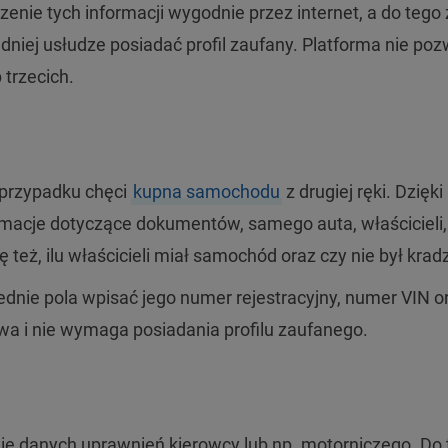
zenie tych informacji wygodnie przez internet, a do tego
edniej usłudze posiadać profil zaufany. Platforma nie po
trzecich.
 przypadku chęci
kupna samochodu
z drugiej ręki. Dzięki 
acje dotyczące dokumentów, samego auta, właścicieli,
 też, ilu właścicieli miał samochód oraz czy nie był krad
dnie pola wpisać jego numer rejestracyjny, numer VIN o
owa i nie wymaga posiadania profilu zaufanego.
e danych uprawnień kierowcy lub np. motorniczego. Do 