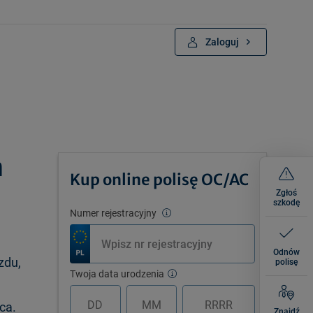
Zaloguj
m
Kup online polisę OC/AC
Zgłoś
szkodę
Numer rejestracyjny
Odnów
zdu,
polisę
Twoja data urodzenia
ca.
Znajdź