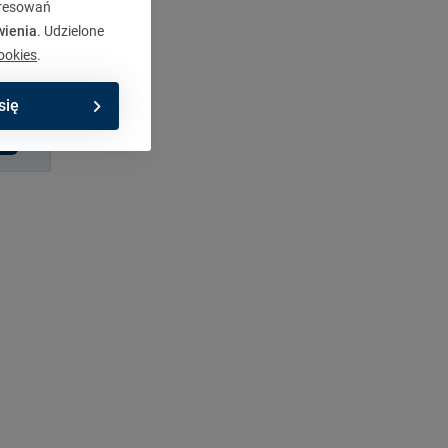
eresowań
wienia
. Udzielone
ookies
.
się