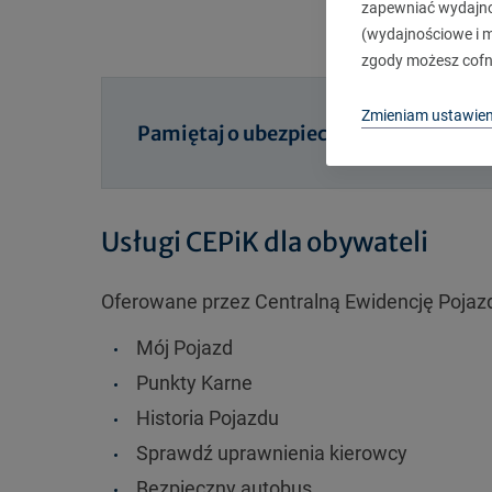
zapewniać wydajnoś
(wydajnościowe i ma
zgody możesz cofn
Zmieniam ustawien
Pamiętaj o ubezpieczeniu OC
Usługi CEPiK dla obywateli
Oferowane przez Centralną Ewidencję Pojazd
Mój Pojazd
Punkty Karne
Historia Pojazdu
Sprawdź uprawnienia kierowcy
Bezpieczny autobus