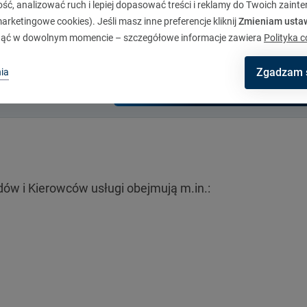
ć, analizować ruch i lepiej dopasować treści i reklamy do Twoich zaint
rketingowe cookies). Jeśli masz inne preferencje kliknij
Zmieniam usta
ąć w dowolnym momencie – szczegółowe informacje zawiera
Polityka c
Zgadzam 
ia
Sprawdź cenę
ów i Kierowców usługi obejmują m.in.: