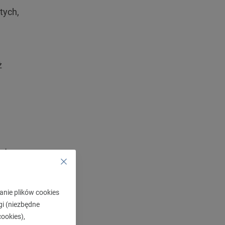
tych,
ż
oty,
nne.
anie plików cookies
m. Z
gi (niezbędne
ookies),