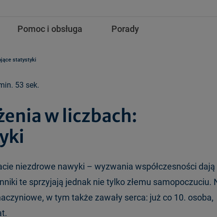
Pomoc i obsługa
Porady
jące statystyki
min. 53 sek.
enia w liczbach:
yki
ltacie niezdrowe nawyki – wyzwania współczesności dają
nniki te sprzyjają jednak nie tylko złemu samopoczuciu. 
naczyniowe, w tym także zawały serca: już co 10. osoba,
t.