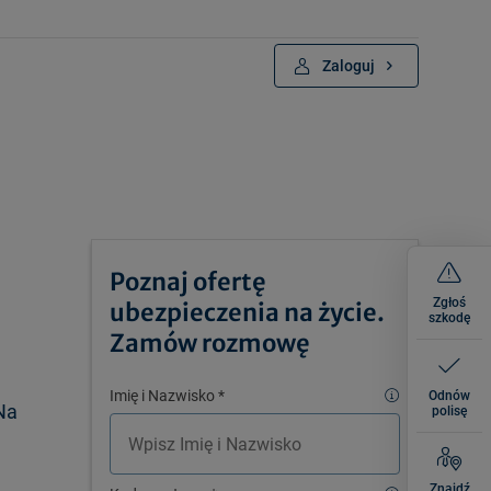
Zaloguj
Poznaj ofertę
Zgłoś
ubezpieczenia na życie.
szkodę
Zamów rozmowę
Imię i Nazwisko
*
Odnów
Na
polisę
Znajdź