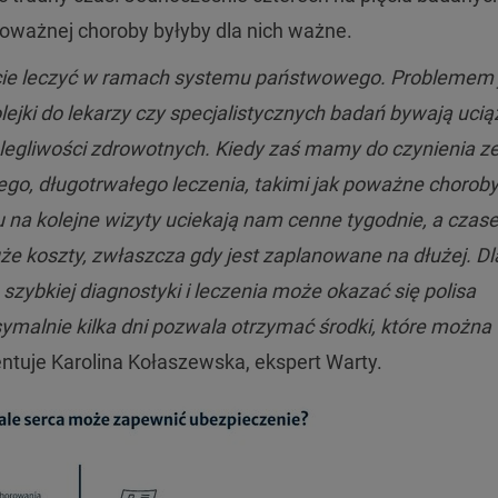
 poważnej choroby byłyby dla nich ważne.
ie leczyć w ramach systemu państwowego. Problemem 
jki do lekarzy czy specjalistycznych badań bywają ucią
legliwości zdrowotnych. Kiedy zaś mamy do czynienia z
, długotrwałego leczenia, takimi jak poważne chorob
iu na kolejne wizyty uciekają nam cenne tygodnie, a cza
że koszty, zwłaszcza gdy jest zaplanowane na dłużej. D
ybkiej diagnostyki i leczenia może okazać się polisa
malnie kilka dni pozwala otrzymać środki, które można
tuje Karolina Kołaszewska, ekspert Warty.