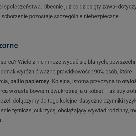
ci społeczeństwa. Obecnie już co dziesiąty zawał dotycz
ch schorzenie pozostaje szczególnie niebezpieczne.
zorne
 serca? Wiele z nich może wydać się błahych, powszech
ednak wyróżnić ważne prawidłowości: 90% osób, które
ycia,
paliło papierosy
. Kolejna, istotna przyczyna to
otyło
ca wzrasta bowiem dwukrotnie, a u kobiet – aż trzykrot
Jeżeli dołączymy do tego kolejne klasyczne czynniki ryzy
ienie tętnicze, cukrzycę, obciążający wywiad rodzinny,
a.