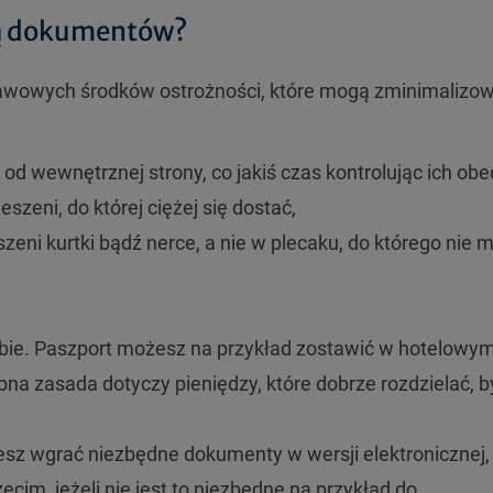
eżą dokumentów?
tawowych środków ostrożności, które mogą zminimalizo
 od wewnętrznej strony, co jakiś czas kontrolując ich ob
zeni, do której ciężej się dostać,
eni kurtki bądź nerce, a nie w plecaku, do którego nie 
bie. Paszport możesz na przykład zostawić w hotelowy
bna zasada dotyczy pieniędzy, które dobrze rozdzielać, b
esz wgrać niezbędne dokumenty w wersji elektronicznej,
im, jeżeli nie jest to niezbędne na przykład do