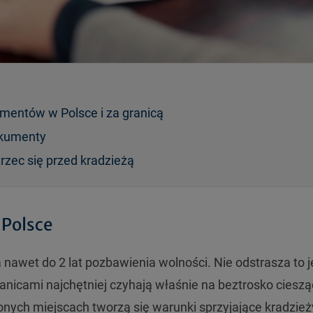
mentów w Polsce i za granicą
okumenty
trzec się przed kradzieżą
 Polsce
nawet do 2 lat pozbawienia wolności. Nie odstrasza to 
granicami najchętniej czyhają właśnie na beztrosko ciesz
onych miejscach tworzą się warunki sprzyjające kradzież