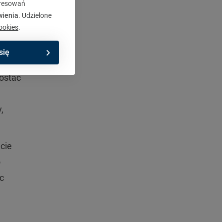
eresowań
eszcze
wienia
. Udzielone
ookies
.
się
dostać
,
cie
o
c