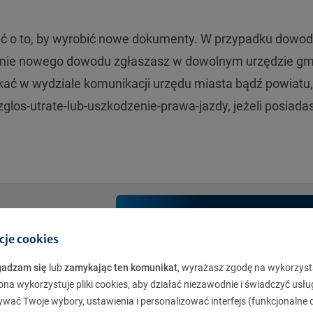
dbać o to, by wyrobić nowe dokumenty. W przypadku dowo
anie nowego dowodu zgłaszasz w dowolnym urzędzie gm
ać w wydziale komunikacji urzędu miasta bądź powiatu,
glos-utrate-lub-uszkodzenie-prawa-jazdy
,
jeżeli posiada
Oblicz składkę
cje cookies
gadzam się
lub
zamykając ten komunikat
, wyrażasz zgodę na wykorzyst
 – co robić?
ona wykorzystuje pliki cookies, aby działać niezawodnie i świadczyć usłu
ywać Twoje wybory, ustawienia i personalizować interfejs (funkcjonalne c