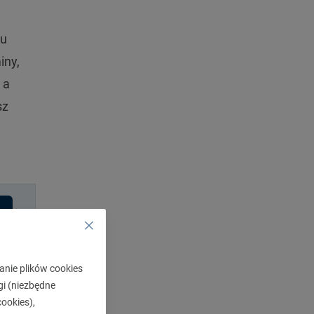
du
iny,
 a
sz
anie plików cookies
gi (niezbędne
ookies),