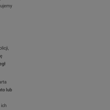
ntujemy
icji,
ię
egł
arta
to lub
 ich