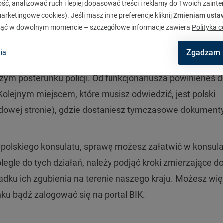
ć, analizować ruch i lepiej dopasować treści i reklamy do Twoich zaint
o nieprzyjemne doświadczenie, to za granicą sytuacją j
rketingowe cookies). Jeśli masz inne preferencje kliknij
Zmieniam usta
 obcym państwie, nie masz podstawowych dokumentów
ąć w dowolnym momencie – szczegółowe informacje zawiera
Polityka c
ócisz do kraju. Spokojnie, na takie okoliczności zostały
Zgadzam 
ia
ogą Ci przetrwać ten czas.
szym posterunku policji. Od funkcjonariusza powinieneś 
olejnym miejscem, które musisz odwiedzić, jest polski
ądowej stronie), gdzie dostaniesz tymczasowe dokumenty
a polskiego konsulatu, sprawę możesz załatwić w konsula
egle do tych działań, należy podjąć kroki zmierzające d
adku ich zgubienia na terenie naszego kraju. Możesz wię
nku bądź zalogować się na portal BIK.