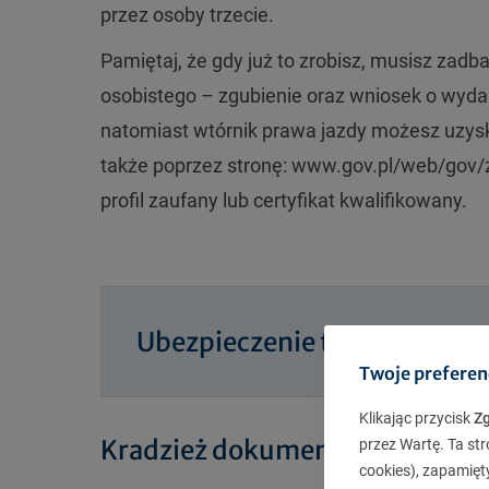
przez osoby trzecie.
Pamiętaj, że gdy już to zrobisz, musisz za
osobistego – zgubienie oraz wniosek o wyd
natomiast wtórnik prawa jazdy możesz uzysk
także poprzez stronę: www.gov.pl/web/gov/z
profil zaufany lub certyfikat kwalifikowany.
Ubezpieczenie turystyczne
Twoje preferen
Klikając przycisk
Z
Kradzież dokumentów za granicą
przez Wartę. Ta str
cookies), zapamięt