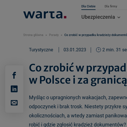
Dla Ciebie
Dla firmy
Ubezpieczenia
Strona główna
Porady
Co zrobić w przypadku kradzieży dokumentó
Turystyczne
03.01.2023
2 min. 31 se
Co zrobić w przypa
w Polsce i za granic
Myśląc o upragnionych wakacjach, zapewne 
odpoczynek i brak trosk. Niestety przykre 
okolicznościach, a wtedy zamiast panikować
robić i gdzie zgłosić kradzież dokumentów