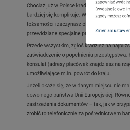
zapewniać wydajnoś
Chociaż już w Polsce kradzież dokumentów t
(wydajnościowe i ma
bardziej się komplikuje. W końcu jesteś w
zgody możesz cofn
tożsamości i zaczynasz obawiać się, że nie wr
Zmieniam ustawien
przewidziane specjalne procedury, które pom
Przede wszystkim, zgłoś kradzież na najbliż
zaświadczenie o popełnieniu przestępstwa. K
konsulat (adresy placówek znajdziesz na rz
umożliwiające m.in. powrót do kraju.
Jeżeli okaże się, że w danym miejscu nie m
dowolnego państwa Unii Europejskiej. Równol
zastrzeżenia dokumentów – tak, jak w przyp
zrobić to telefonicznie za pośrednictwem ba