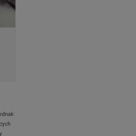
jednak
ących
y