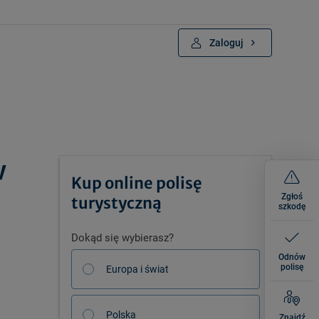
Zaloguj
w
Kup online polisę
Zgłoś
turystyczną
szkodę
Dokąd się wybierasz?
Odnów
polisę
Europa i świat
Polska
Znajdź