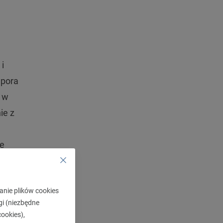
i
 pora
ą w
ie z
ne
zanurz
iedź
anie plików cookies
gi (niezbędne
u.
ookies),