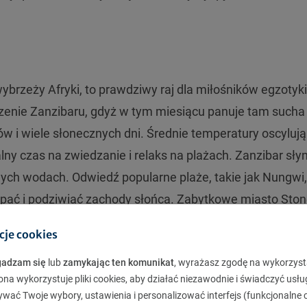
rzeży Afryki, to prawdziwy raj dla miłośników egzotyki 
dzenie Zanzibaru, gdyż w tym miesiącu panuje tam sucha
w i wiele słonecznych dni. Średnie temperatury oscyluj
alny czas na zwiedzanie i relaks na plażach. Zanzibar słyn
wych wodach. Odwiedź popularne plaże, takie jak Nungwi,
ąpać i podziwiać zachody słońca. Zabytkowe miasto Sto
 po wąskich uliczkach, zwiedzaj muzea, odwiedź rynki i 
cje cookies
istorii. Zanzibar oferuje również bogactwo przyrody. Odw
gadzam się
lub
zamykając ten komunikat
, wyrażasz zgodę na wykorzyst
gatunki małp i roślin lub wybierz się na nurkowanie w
ona wykorzystuje pliki cookies, aby działać niezawodnie i świadczyć usłu
t. Nie zapomnij odkryć bogatej kultury i kuchni Zanzibar
ywać Twoje wybory, ustawienia i personalizować interfejs (funkcjonalne c