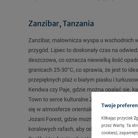
Zanzibar, Tanzania
Zanzibar, malownicza wyspa u wschodnich wyb
przygód. Lipiec to doskonały czas na odwie
deszczowa, co oznacza niewielką ilość opadó
granicach 25-30°C, co sprawia, że jest to ide
przepięknych plaż o białym piasku i turkuso
Kendwa czy Paje, gdzie można opalać się, k
Town to serce kulturalne Zanzibaru. Spaceruj
Twoje preferen
się w atmosferze orientalnej architektury i h
Klikając przycisk
Z
Jozani Forest, gdzie można spotkać unikalne 
przez Wartę. Ta str
koralowych rafach, aby odkryć podwodny świa
cookies), zapamięt