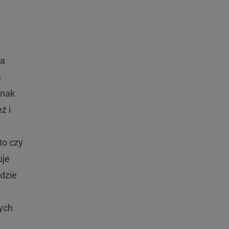
na
a
dnak
ż i
to czy
uje
gdzie
nych