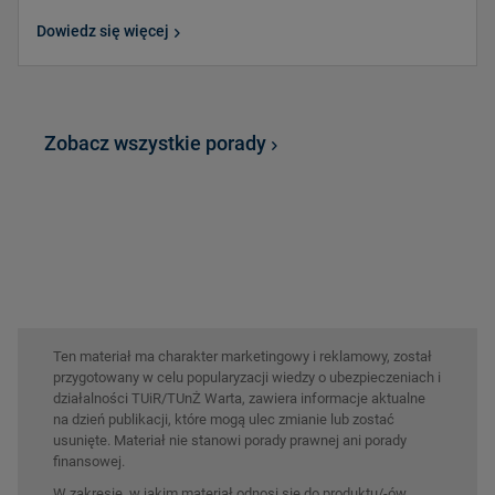
Dowiedz się więcej
Zobacz wszystkie porady
Ten materiał ma charakter marketingowy i reklamowy, został
przygotowany w celu popularyzacji wiedzy o ubezpieczeniach i
działalności TUiR/TUnŻ Warta, zawiera informacje aktualne
na dzień publikacji, które mogą ulec zmianie lub zostać
usunięte. Materiał nie stanowi porady prawnej ani porady
finansowej.
W zakresie, w jakim materiał odnosi się do produktu/-ów