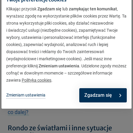
ewentualnie do jazdy na wprost.
Klikając przycisk
Zgadzam się
lub
zamykając ten komunikat
,
Zmiana pasa na rondzie podlega zasadzie prawej
wyrażasz zgodę na wykorzystanie plików cookies przez Wartę. Ta
ręki – ustępujesz pierwszeństwa pojazdowi z
strona wykorzystuje pliki cookies, aby działać niezawodnie
i świadczyć usługi (niezbędne cookies), zapamiętywać Twoje
prawej strony. Na rondzie wielopasmowym należy
wybory, ustawienia i personalizować interfejs (funkcjonalne
z odpowiednim wyprzedzeniem przesuwać się „do
cookies), zapewniać wydajność, analizować ruch i lepiej
prawej”, a jeśli nie jest to możliwe, nie wolno
dopasować treści i reklamy do Twoich zainteresowań
(wydajnościowe i marketingowe cookies). Jeśli masz inne
wymuszać pierwszeństwa.
Zjazd z ronda z lewego
preferencje kliknij
Zmieniam ustawienia
. Udzielone zgody możesz
pasa
jest możliwy tylko wtedy, gdy masz pewność,
cofnąć w dowolnym momencie – szczegółowe informacje
że nie spowoduje to zagrożenia dla innych
zawiera
Polityka cookies
.
uczestników ruchu.
Zgadzam się
Zmieniam ustawienia
Przeczytaj:
Zatrzymanie dowodu rejestracyjnego –
co dalej?
Rondo ze światłami i inne sytuacje