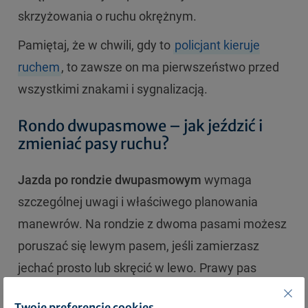
skrzyżowania o ruchu okrężnym.
Pamiętaj, że w chwili, gdy to
policjant kieruje
ruchem
, to zawsze on ma pierwszeństwo przed
wszystkimi znakami i sygnalizacją.
Rondo dwupasmowe – jak jeździć i
zmieniać pasy ruchu?
Jazda po rondzie dwupasmowym
wymaga
szczególnej uwagi i właściwego planowania
manewrów. Na rondzie z dwoma pasami możesz
poruszać się lewym pasem, jeśli zamierzasz
jechać prosto lub skręcić w lewo. Prawy pas
przeznaczony jest głównie do skrętu w prawo i
Twoje preferencje cookies