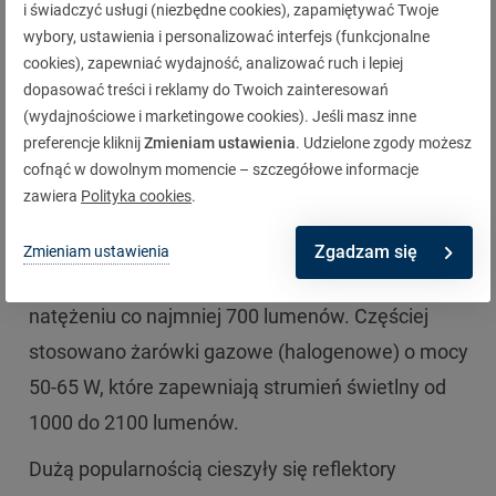
i świadczyć usługi (niezbędne cookies), zapamiętywać Twoje
wybory, ustawienia i personalizować interfejs (funkcjonalne
cookies), zapewniać wydajność, analizować ruch i lepiej
Jak są zbudowane światła drogowe?
dopasować treści i reklamy do Twoich zainteresowań
(wydajnościowe i marketingowe cookies). Jeśli masz inne
Obecnie w światłach drogowych coraz rzadziej
preferencje kliknij
Zmieniam ustawienia
. Udzielone zgody możesz
cofnąć w dowolnym momencie – szczegółowe informacje
wykorzystuje się próżniowe żarówki
zawiera
Polityka cookies
.
samochodowe o mocy 45 W. Jeszcze kilka lat
temu było to najpopularniejsze rozwiązanie.
Zgadzam się
Zmieniam ustawienia
Żarówki te wytwarzały strumień świetlny o
natężeniu co najmniej 700 lumenów. Częściej
stosowano żarówki gazowe (halogenowe) o mocy
50-65 W, które zapewniają strumień świetlny od
1000 do 2100 lumenów.
Dużą popularnością cieszyły się reflektory