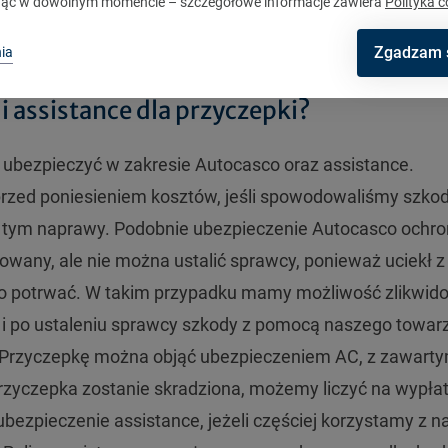
ąć w dowolnym momencie – szczegółowe informacje zawiera
Polityka c
Zgadzam 
ia
 assistance dla przyczepki?
ezpieczyć w zakresie Autocasco oraz assistance.
rzed poniesieniem kosztów, jeśli spowodowaliśmy szko
 tym naprawy. Podobnie ubezpieczenie Autocasco ochron
dowany, ale nie można ustalić sprawcy, ponieważ uciekł z
eco potrwać. W takim przypadku mamy możliwość zlikwi
i i po ustaleniu sprawcy szkody z pomocą naszego towa
 Przyczepkę można objąć ubezpieczeniem AC, z zawart
rzyczepka zostanie skradziona, możemy liczyć na wypła
bezpieczenie assistance, jeżeli częściej korzystamy z n