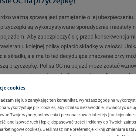
isie OC na przyczepkę?
rdzo ważną sprawą jest pamiętanie o jej ubezpieczeniu.
 przyczepki są wykorzystywane sporadycznie i niestety n
 pojazdem. Aby zabezpieczyć się przed konsekwencjami
awieraniu kolejnej polisy opłacić składkę w całości. Un
acie składki, ale ma to też decydujące znaczenie przy m
szą przyczepkę. Polisa OC na pojazd może zostać wzno
ystwo ubezpieczeniowe, jeśli poprzednia polisa została
edaż na pojeździe oraz nie wpłynęło wypowiedzenie poli
cje cookies
rzy zawarciu, może spełnić przesłanki do automatyczneg
gadzam się
lub
zamykając ten komunikat
, wyrażasz zgodę na wykorzyst
zowym opłaceniem polisy OC na przyczepkę przemawia t
ona wykorzystuje pliki cookies, aby działać niezawodnie i świadczyć usłu
 reguły nie przekracza 100 zł,przy czym duże znaczenie m
ywać Twoje wybory, ustawienia i personalizować interfejs (funkcjonalne c
ć, analizować ruch i lepiej dopasować treści i reklamy do Twoich zaint
odową jazdą.
rketingowe cookies). Jeśli masz inne preferencje kliknij
Zmieniam usta