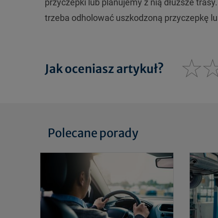
przyczepki lub planujemy z nią dłuższe tras
trzeba odholować uszkodzoną przyczepkę lub
Jak oceniasz artykuł?
Polecane porady