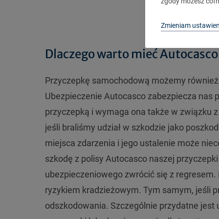
zgody możesz cofn
Zmieniam ustawien
Dlaczego warto mieć Autocasco i
Przyczepkę samochodową możemy również ub
Ubezpieczenie Autocasco zabezpiecza nas p
przyczepką i wymaga ona także w związku z
jeśli braliśmy udział w szkodzie jako poszko
miejsca zdarzenia i jego ustalenie może ni
szkodę z polisy Autocasco naszej przyczepk
ubezpieczeniowego zwrócić się z regresem.
ryzykiem kradzieżowym. Tym samym, jeśli p
odszkodowania. Szczególnie przydatne jest u