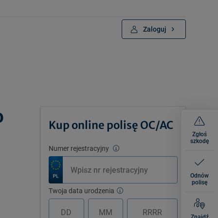
Zaloguj
o
Kup online polisę OC/AC
Zgłoś
szkodę
Numer rejestracyjny
Odnów
polisę
Twoja data urodzenia
Znajdź