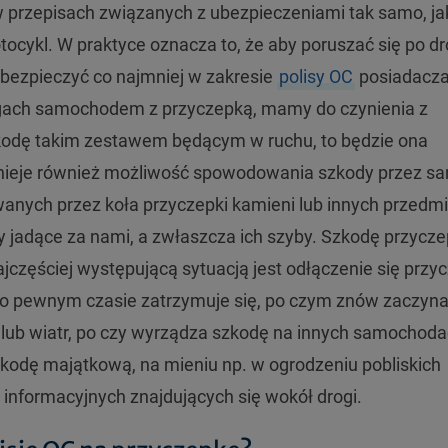
przepisach związanych z ubezpieczeniami tak samo, ja
ocykl. W praktyce oznacza to, że aby poruszać się po d
bezpieczyć co najmniej w zakresie
polisy OC
posiadacz
ogach samochodem z przyczepką, mamy do czynienia z
odę takim zestawem będącym w ruchu, to będzie ona
tnieje również możliwość spowodowania szkody przez s
wanych przez koła przyczepki kamieni lub innych przedm
dy jadące za nami, a zwłaszcza ich szyby. Szkodę przycz
zęściej występującą sytuacją jest odłączenie się przyc
po pewnym czasie zatrzymuje się, po czym znów zaczyna
i lub wiatr, po czy wyrządza szkodę na innych samochod
zkodę majątkową, na mieniu np. w ogrodzeniu pobliskich
informacyjnych znajdujących się wokół drogi.