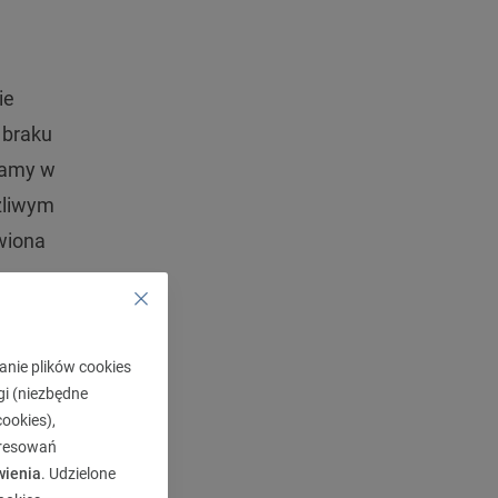
ie
 braku
ikamy w
ożliwym
wiona
 w
sy.
o jej
anie plików cookies
akże
gi (niezbędne
ają
ookies),
eresowań
wienia
. Udzielone