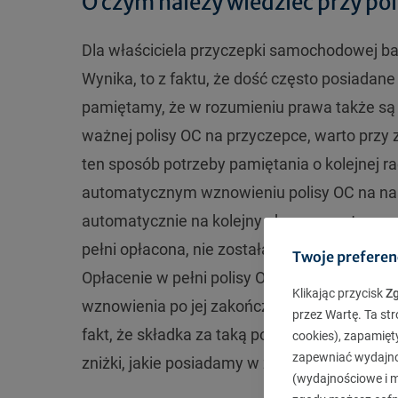
O czym należy wiedzieć przy pol
Dla właściciela przyczepki samochodowej ba
Wynika, to z faktu, że dość często posiadane
pamiętamy, że w rozumieniu prawa także są
ważnej polisy OC na przyczepce, warto przy z
ten sposób potrzeby pamiętania o kolejnej r
automatycznym wznowieniu polisy OC na na
automatycznie na kolejny okres przez towarz
pełni opłacona, nie została odnotowana sprz
Twoje preferen
Opłacenie w pełni polisy OC na przyczepkę p
Klikając przycisk
Z
wznowienia po jej zakończeniu. Za jednora
przez Wartę. Ta str
fakt, że składka za taką polisę roczną OC, z
cookies), zapamięt
zapewniać wydajnoś
zniżki, jakie posiadamy w związku z bezszk
(wydajnościowe i ma