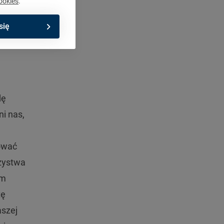
ookies
.
się
dę
i nas,
dować
rzystwa
ym
tę
aszej