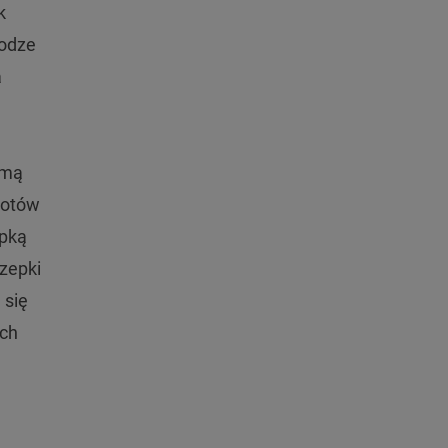
k
rodze
a
amą
iotów
epką
zepki
 się
ach