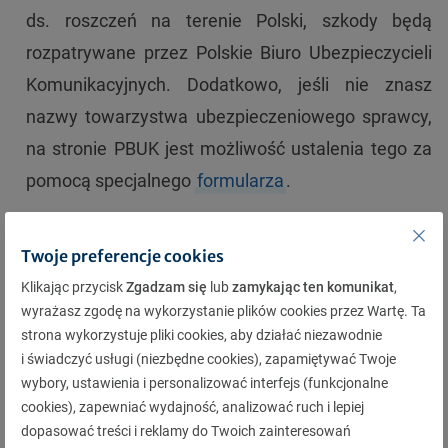
ds. roszczeń na terenie Polski, szkody będą
rozpatrywane przez Polskie Biuro Ubezpieczycieli
Komunikacyjnych. Dodatkowo, jeśli nie znasz
nazwy towarzystwa ubezpieczeniowego sprawcy,
na stronie PBUK jest możliwość ustalenia tego za
pomocą specjalnego
formularza
.
W krajach, które
nie należą
do Unii Europejskiej
lub Europejskiego Obszaru
Twoje preferencje cookies
Gospodarczego obowiązują inne zasady
Klikając przycisk
Zgadzam się
lub
zamykając ten komunikat
,
wyrażasz zgodę na wykorzystanie plików cookies przez Wartę. Ta
ubiegania się o odszkodowanie. Dlatego
strona wykorzystuje pliki cookies, aby działać niezawodnie
wybierając się np. do Czarnogóry powinieneś
i świadczyć usługi (niezbędne cookies), zapamiętywać Twoje
wiedzieć że:
wybory, ustawienia i personalizować interfejs (funkcjonalne
cookies), zapewniać wydajność, analizować ruch i lepiej
Czarnogóra nie jest członkiem UE, więc do zdarzeń
dopasować treści i reklamy do Twoich zainteresowań