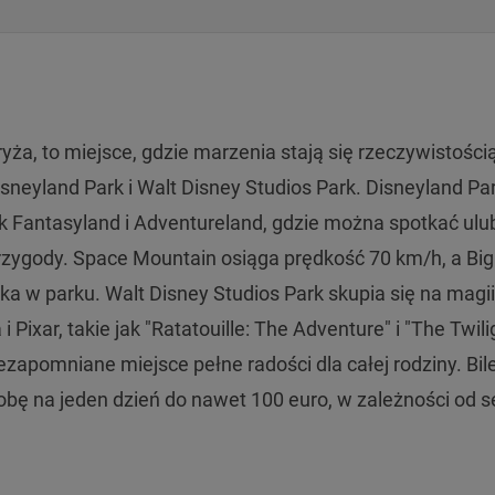
ża, to miejsce, gdzie marzenia stają się rzeczywistością
neyland Park i Walt Disney Studios Park. Disneyland Pa
ak Fantasyland i Adventureland, gdzie można spotkać ulu
rzygody. Space Mountain osiąga prędkość 70 km/h, a Big
a w parku. Walt Disney Studios Park skupia się na magii
 Pixar, takie jak "Ratatouille: The Adventure" i "The Twili
ezapomniane miejsce pełne radości dla całej rodziny. Bil
obę na jeden dzień do nawet 100 euro, w zależności od 