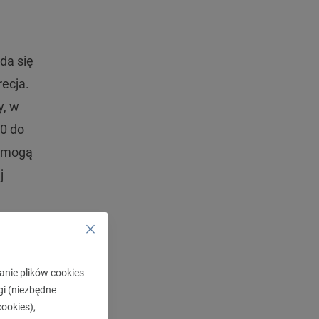
da się
recja.
y, w
 0 do
i mogą
j
anie plików cookies
gi (niezbędne
ookies),