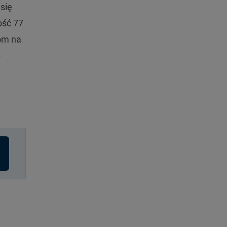
 się
ość 77
om na
b