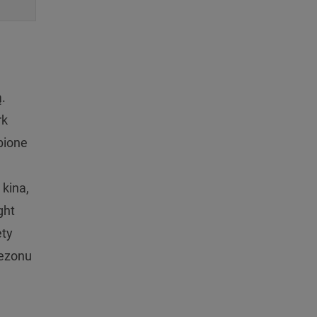
.
rk
bione
 kina,
ght
ety
sezonu