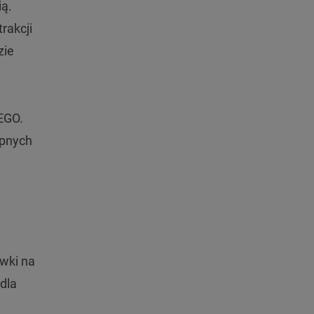
ią.
rakcji
zie
w
d
LEGO.
ępnych
ywki na
dla