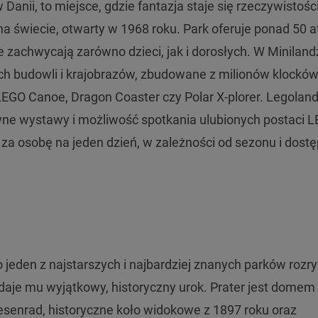
 Danii, to miejsce, gdzie fantazja staje się rzeczywistośc
na świecie, otwarty w 1968 roku. Park oferuje ponad 50 at
 zachwycają zarówno dzieci, jak i dorosłych. W Miniland
h budowli i krajobrazów, zbudowane z milionów klockó
LEGO Canoe, Dragon Coaster czy Polar X-plorer. Legolan
ywne wystawy i możliwość spotkania ulubionych postaci 
o za osobę na jeden dzień, w zależności od sezonu i dost
o jeden z najstarszych i najbardziej znanych parków rozr
adaje mu wyjątkowy, historyczny urok. Prater jest domem 
Riesenrad, historyczne koło widokowe z 1897 roku oraz