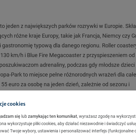
o jeden z największych parków rozrywki w Europie. Skła
cych różne kraje Europy, takie jak Francja, Niemcy czy G
 i gastronomię typową dla danego regionu. Roller coaster
ć 130 km/h i Blue Fire Megacoaster z przyspieszeniem od
i poszukiwaczom adrenaliny, podczas gdy młodsze dziec
opa-Park to miejsce pełne różnorodnych wrażeń dla całe
 55 euro za osobę na jeden dzień, zależnie od sezonu i
cje cookies
gadzam się
lub
zamykając ten komunikat
, wyrażasz zgodę na wykorzyst
ona wykorzystuje pliki cookies, aby działać niezawodnie i świadczyć usłu
ywać Twoje wybory, ustawienia i personalizować interfejs (funkcjonalne c