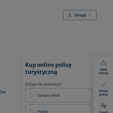
Zaloguj
Kup online polisę
Zgłoś
turystyczną
szkodę
Dokąd się wybierasz?
óre
Odnów
polisę
Europa i świat
Polska
Znajdź