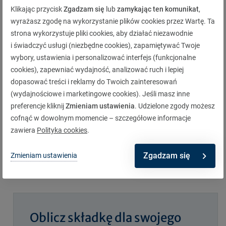
SPO Stanisławie
Klikając przycisk
Zgadzam się
lub
zamykając ten komunikat
,
wyrażasz zgodę na wykorzystanie plików cookies przez Wartę. Ta
SPO Swarożyn
strona wykorzystuje pliki cookies, aby działać niezawodnie
SPO Pelplin
i świadczyć usługi (niezbędne cookies), zapamiętywać Twoje
SPO Kopytkowo
wybory, ustawienia i personalizować interfejs (funkcjonalne
cookies), zapewniać wydajność, analizować ruch i lepiej
SPO Warlubie
dopasować treści i reklamy do Twoich zainteresowań
SPO Nowe Marzy
(wydajnościowe i marketingowe cookies). Jeśli masz inne
SPO Grudziądz
preferencje kliknij
Zmieniam ustawienia
. Udzielone zgody możesz
cofnąć w dowolnym momencie – szczegółowe informacje
SPO Lisewo
zawiera
Polityka cookies
.
SPO Turzno
SPO Lubicz
Zgadzam się
Zmieniam ustawienia
PPO Nowa Wieś.
Oblicz składkę dla swojego