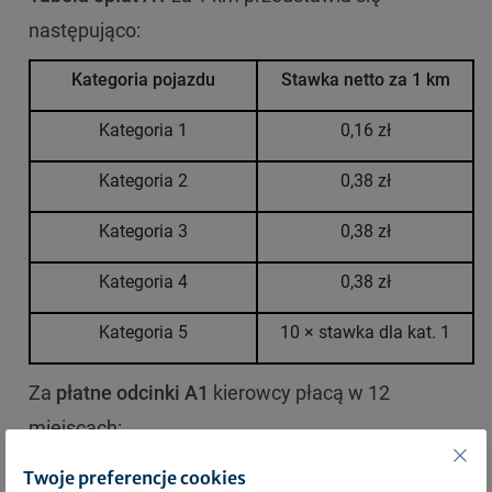
następująco:
Kategoria pojazdu
Stawka netto za 1 km
Kategoria 1
0,16 zł
Kategoria 2
0,38 zł
Kategoria 3
0,38 zł
Kategoria 4
0,38 zł
Kategoria 5
10
× stawka dla kat. 1
Za
płatne odcinki A1
kierowcy płacą w 12
miejscach:
PPO Rusocin
Twoje preferencje cookies