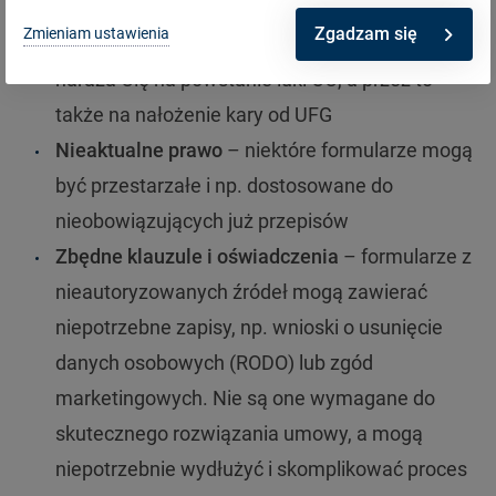
być dostępna rubryka umożliwiająca wskazanie
Zgadzam się
Zmieniam ustawienia
daty zakończenia umowy, co bezpośrednio
naraża Cię na powstanie luki OC, a przez to
także na nałożenie kary od UFG
Nieaktualne prawo
– niektóre formularze mogą
być przestarzałe i np. dostosowane do
nieobowiązujących już przepisów
Zbędne klauzule i oświadczenia
– formularze z
nieautoryzowanych źródeł mogą zawierać
niepotrzebne zapisy, np. wnioski o usunięcie
danych osobowych (RODO) lub zgód
marketingowych. Nie są one wymagane do
skutecznego rozwiązania umowy, a mogą
niepotrzebnie wydłużyć i skomplikować proces