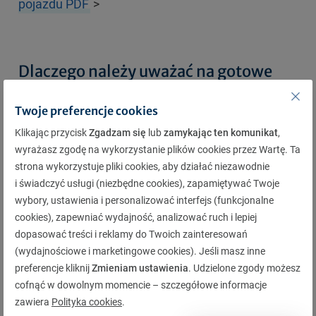
pojazdu PDF
>
Dlaczego należy uważać na gotowe
formularze z nieznanych źródeł?
Twoje preferencje cookies
W sieci możesz znaleźć wiele „gotowców”, które są
Klikając przycisk
Zgadzam się
lub
zamykając ten komunikat
,
nazywane często: „oficjalnymi dokumentami…”,
wyrażasz zgodę na wykorzystanie plików cookies przez Wartę. Ta
strona wykorzystuje pliki cookies, aby działać niezawodnie
„oficjalnymi formularzami” itp. Zalecamy dużą
i świadczyć usługi (niezbędne cookies), zapamiętywać Twoje
ostrożność wobec takich materiałów znalezionych
wybory, ustawienia i personalizować interfejs (funkcjonalne
na przypadkowych stronach.
cookies), zapewniać wydajność, analizować ruch i lepiej
dopasować treści i reklamy do Twoich zainteresowań
Dlaczego darmowe druki z nieznanych źródeł
(wydajnościowe i marketingowe cookies). Jeśli masz inne
mogą być pułapką?
preferencje kliknij
Zmieniam ustawienia
. Udzielone zgody możesz
cofnąć w dowolnym momencie – szczegółowe informacje
Brak miejsca na datę
– w formularzu może nie
zawiera
Polityka cookies
.