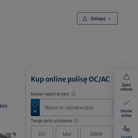
Zaloguj
Kup online polisę OC/AC
Zgłoś
szkodę
Numer rejestracyjny
ten
Odnów
polisę
Twoja data urodzenia
Znajdź