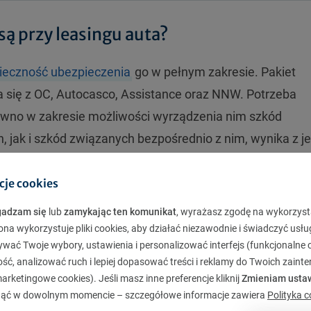
ą przy leasingu auta?
ieczność ubezpieczenia
go w pełnym zakresie. Pakiet
 się z OC, Autocasco, Assistance oraz NNW. Potrzeba
wno w zakresie możliwości wyrządzenia nim szkód
 jak i szkód związanych bezpośrednio z nim, wynika z j
cje cookies
awcy, jest tylko użytkowany przez leasingobiorcę na pod
owane wymaga zabezpieczenia po stronie właściciela or
gadzam się
lub
zamykając ten komunikat
, wyrażasz zgodę na wykorzyst
ona wykorzystuje pliki cookies, aby działać niezawodnie i świadczyć usłu
jest polisa Autocasco wzbogacona na ogół o ryzyko
ywać Twoje wybory, ustawienia i personalizować interfejs (funkcjonalne c
ć, analizować ruch i lepiej dopasować treści i reklamy do Twoich zaint
rketingowe cookies). Jeśli masz inne preferencje kliknij
Zmieniam usta
isa OC, która sprawia, że jako kierujący ubezpieczonym
ąć w dowolnym momencie – szczegółowe informacje zawiera
Polityka c
a które ponosi odpowiedzialność. Na rzecz leasingobior