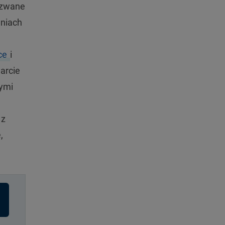
 zwane
eniach
ce
i
arcie
wymi
 z
,