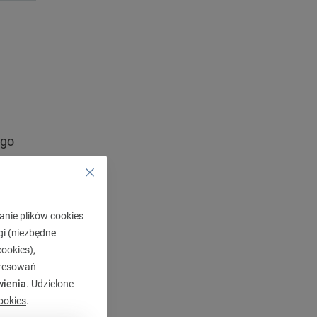
ego
stawie
az
anie plików cookies
gi (niezbędne
ookies),
eresowań
wienia
. Udzielone
ookies
.
cy