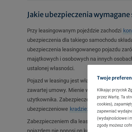
Jakie ubezpieczenia wymagane s
Przy leasingowanym pojeździe zachodzi
kon
ubezpieczenia dla takiego samochodu składa
ubezpieczenia leasingowanego pojazdu zaró
majątkowych i osobowych na innych osobach,
ustalonej własności.
Twoje preferen
Pojazd w leasingu jest własnością leasingod
zawartej umowy. Mienie w ten sposób użytk
Klikając przycisk
Z
przez Wartę. Ta str
użytkownika. Zabezpieczeniem dla leasingu 
cookies), zapamięt
ubezpieczeniowe
kradzieży pojazdu
.
zapewniać wydajnoś
(wydajnościowe i ma
Zabezpieczeniem dla leasingobiorcy jest pol
zgody możesz cofn
pojazdem nie ponosi on kosztów za szkody, z