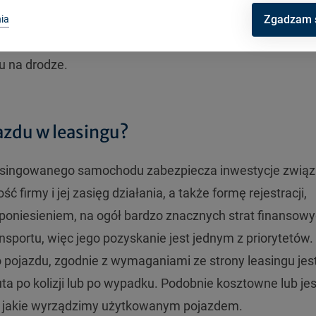
pewnia odszkodowanie związane wypadkiem podczas
Zgadzam 
ia
enia,oraz ubezpieczenie Assistance, pozwalająca na po
u na drodze.
azdu w leasingu?
asingowanego samochodu zabezpiecza inwestycje związ
firmy i jej zasięg działania, a także formę rejestracji,
poniesieniem, na ogół bardzo znacznych strat finansowy
nsportu, więc jego pozyskanie jest jednym z priorytetów.
pojazdu, zgodnie z wymaganiami ze strony leasingu jes
a po kolizji lub po wypadku. Podobnie kosztowne lub je
, jakie wyrządzimy użytkowanym pojazdem.