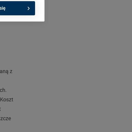
się
moc w
aną z
ch.
 Koszt
t
szcze