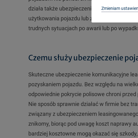
działa także ubezpieczenie NNW, które za
Zmieniam ustawien
użytkowania pojazdu lub zwrot kosztów lecz
trudnych sytuacjach po awarii lub po wypadk
Czemu służy ubezpieczenie poj
Skuteczne ubezpieczenie komunikacyjne le
pozyskaniem pojazdu. Bez względu na wielkość 
odpowiednie pokrycie polisowe chroni przed 
Nie sposób sprawnie działać w firmie bez tra
związany z ubezpieczeniem leasingowanego 
znikomy, biorąc pod uwagę koszt naprawy aut
bardziej kosztowne mogą okazać się szkody