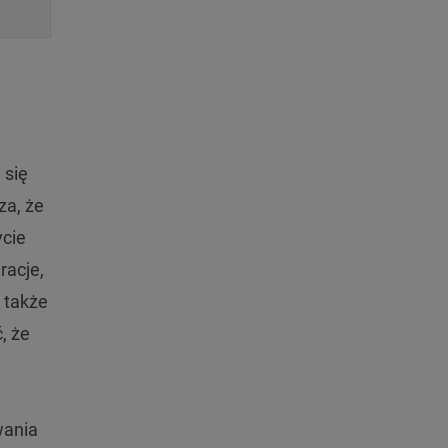
 się
za, że
ycie
racje,
 także
, że
wania