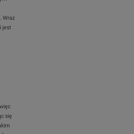
ć. Wraz
 jest
 więc
c się
jakim