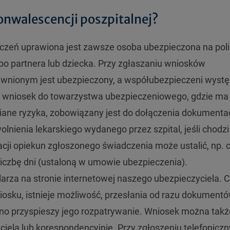
konwalescencji poszpitalnej?
zeń uprawiona jest zawsze osoba ubezpieczona na poli
o partnera lub dziecka. Przy zgłaszaniu wniosków
wnionym jest ubezpieczony, a współubezpieczeni wystę
c wniosek do towarzystwa ubezpieczeniowego, gdzie ma
ane ryzyka, zobowiązany jest do dołączenia dokumentac
olnienia lekarskiego wydanego przez szpital, jeśli chodzi
ji opiekun zgłoszonego świadczenia może ustalić, np. 
 liczbę dni (ustaloną w umowie ubezpieczenia).
rza na stronie internetowej naszego ubezpieczyciela. 
osku, istnieje możliwość, przesłania od razu dokument
wno przyspieszy jego rozpatrywanie. Wniosek można takż
zyciela lub korespondencyjnie. Przy zgłoszeniu telefonicz