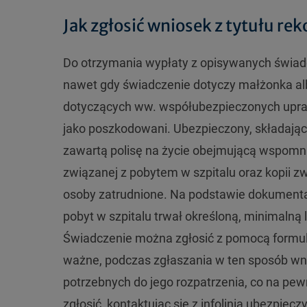
Jak zgłosić wniosek z tytułu re
Do otrzymania wypłaty z opisywanych świadc
nawet gdy świadczenie dotyczy małżonka alb
dotyczących ww. współubezpieczonych upra
jako poszkodowani. Ubezpieczony, składają
zawartą polisę na życie obejmującą wspomni
związanej z pobytem w szpitalu oraz kopii zw
osoby zatrudnione. Na podstawie dokumentac
pobyt w szpitalu trwał określoną, minimalną
Świadczenie można zgłosić z pomocą formula
ważne, podczas zgłaszania w ten sposób wni
potrzebnych do jego rozpatrzenia, co na pe
zgłosić, kontaktując się z infolinią ubezpiec