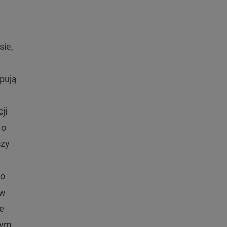
sie,
pują
ji
 o
czy
Co
ów
e
nym