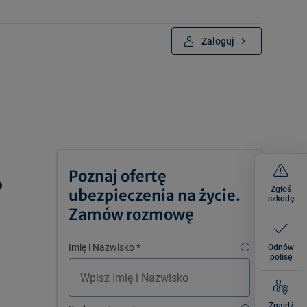
Zaloguj
Poznaj ofertę
?
Zgłoś
ubezpieczenia na życie.
szkodę
Zamów rozmowę
Imię i Nazwisko
*
Odnów
polisę
Znajdź