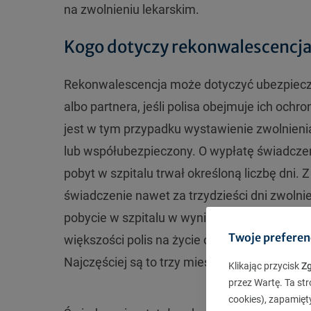
na zwolnieniu lekarskim.
Kogo dotyczy rekonwalescencja 
Rekonwalescencja może dotyczyć ubezpieczo
albo partnera, jeśli polisa obejmuje ich ochr
jest w tym przypadku wystawienie zwolnienia
lub współubezpieczony. O wypłatę świadczeni
pobyt w szpitalu trwał określoną liczbę dni.
świadczenie nawet za trzydzieści dni zwolnie
pobycie w szpitalu w wyniku choroby, jak rów
Twoje preferen
większości polis na życie odpowiedzialność 
Najczęściej są to trzy miesiące.
Klikając przycisk
Z
przez Wartę. Ta str
cookies), zapamięt