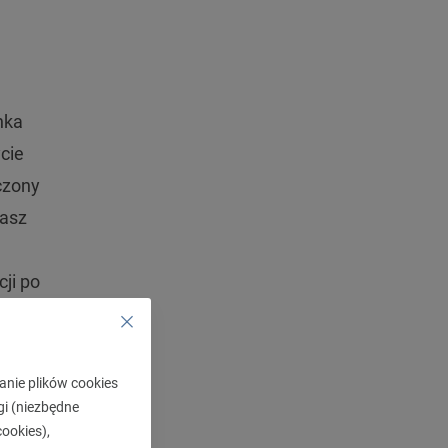
nka
ycie
czony
nasz
ji po
by, na
anie plików cookies
gi (niezbędne
ookies),