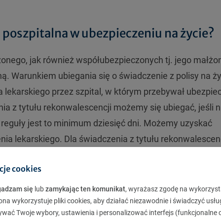
poszpitalna w ubezpieczeniu na życie?
nego, jak również współubezpieczonych tj. jego małżo
oną. Warunkiem ubiegania się o świadczenie z polisy na ż
 lekarskiego przez szpital, w którym przebywał ubezpie
a z tytułu rekonwalescencji możemy się ubiegać, jeśli 
 Z reguły jest to minimum dziesięć dni. Możemy uzyskać
nia lekarskiego. Dla świadczenia z tytułu rekonwalescenc
nież dla świadczenia za pobyt w szpitalu w wyniku choro
cje cookies
ubezpieczyciela rozpoczyna się po kilku miesiącach.
gadzam się
lub
zamykając ten komunikat
, wyrażasz zgodę na wykorzyst
ona wykorzystuje pliki cookies, aby działać niezawodnie i świadczyć usłu
ywać Twoje wybory, ustawienia i personalizować interfejs (funkcjonalne c