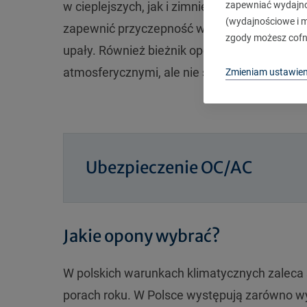
zapewniać wydajnoś
w cieplejszych, jak i zimniejszych warunkac
(wydajnościowe i ma
zapewnić przyczepność w chłodne dni, ale są
zgody możesz cofn
upały. Również bieżnik opon całorocznych są
atmosferycznymi, ale nie są one tak efektyw
Zmieniam ustawien
Ubezpieczenie OC/AC
Jakie opony wybrać?
W polskich warunkach klimatycznych zaleca 
porach roku. W Polsce występują zarówno wy