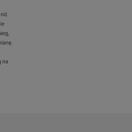
 niż
ie
ieg,
mianę.
ą na