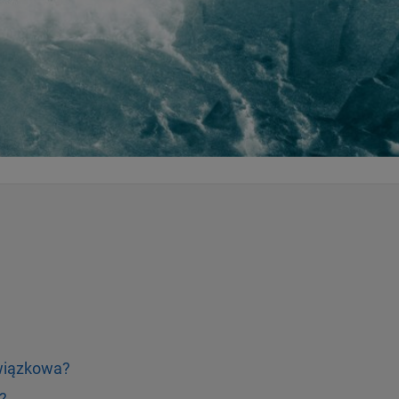
wiązkowa?
?