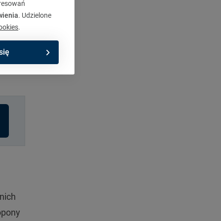
eresowań
y
wienia
. Udzielone
 w
ookies
.
ami
się
nich
opony