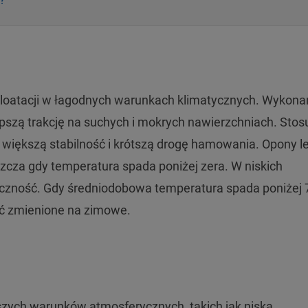
ploatacji w łagodnych warunkach klimatycznych. Wykona
pszą trakcję na suchych i mokrych nawierzchniach. Stosu
 większą stabilność i krótszą drogę hamowania. Opony le
szcza gdy temperatura spada poniżej zera. W niskich
tyczność. Gdy średniodobowa temperatura spada poniżej 
ać zmienione na zimowe.
zych warunków atmosferycznych, takich jak niska