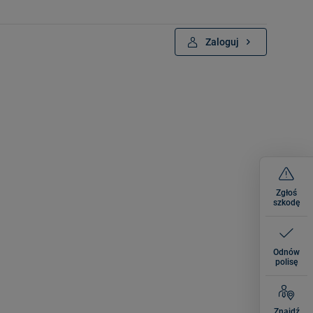
Zaloguj
Zgłoś
szkodę
Odnów
e
polisę
Znajdź