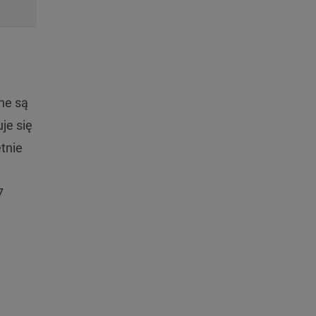
ne są
je się
tnie
7