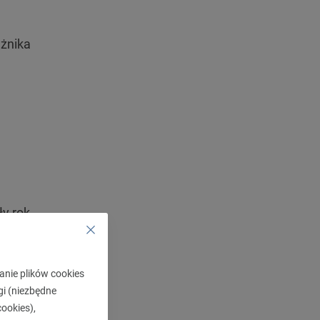
eżnika
y rok.
y
ele
anie plików cookies
lne
gi (niezbędne
równo
ookies),