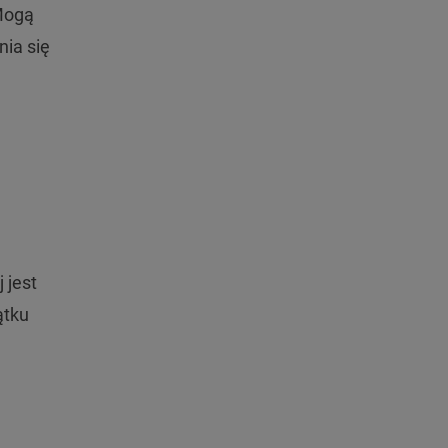
 Mogą
nia się
 jest
ątku