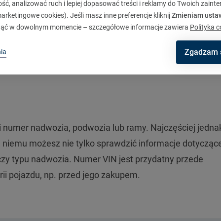
ć, analizować ruch i lepiej dopasować treści i reklamy do Twoich zaint
h z samym pojazdem, takich jak:
rketingowe cookies). Jeśli masz inne preferencje kliknij
Zmieniam usta
ąć w dowolnym momencie – szczegółowe informacje zawiera
Polityka c
sji, jeśli występują),
Zgadzam 
ia
i numer nadwozia, podwozia lub ramy. Najczęściej jednak
ęki niemu możesz nie tylko sprawdzić informacje dotycząc
czy typu nadwozia. Numer VIN jest przydatny przede
rii pojazdu, np. przed jego zakupem.