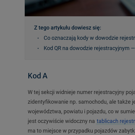
Z tego artykułu dowiesz się:
Co oznaczają kody w dowodzie rejest
Kod QR na dowodzie rejestracyjnym —
Kod A
W tej sekcji widnieje numer rejestracyjny po
zidentyfikowanie np. samochodu, ale także j
województwa, powiatu i pojazdu, co w sumie
jest oczywiście widoczny na
tablicach rejest
ma to miejsce w przypadku pojazdów zabyt