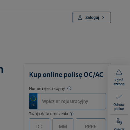
Zaloguj
m
Kup online polisę OC/AC
Zgłoś
szkodę
Numer rejestracyjny
Odnów
polisę
Twoja data urodzenia
Znajdź