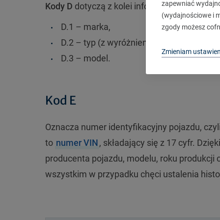
zapewniać wydajnoś
Kody D
dotyczą z kolei informacji związanyc
(wydajnościowe i ma
D.1
–
marka,
zgody możesz cofn
D.2
–
typ (z wyróżnieniem wariantu lub wer
Zmieniam ustawien
D.3
–
model.
Kod E
Oznacza numer identyfikacyjny pojazdu, czyl
to
numer VIN
, składający się z 17 cyfr. Dzi
producenta pojazdu, modelu, roku produkcji 
wszystkim w przypadku chęci ustalenia histo