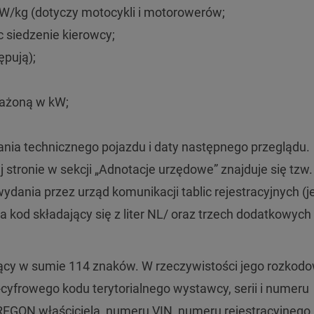
W/kg (dotyczy motocykli i motorowerów;
c siedzenie kierowcy;
ępują);
rażoną w kW;
nia technicznego pojazdu i daty następnego przeglądu.
 stronie w sekcji „Adnotacje urzędowe” znajduje się tzw.
ydania przez urząd komunikacji tablic rejestracyjnych (j
kod składający się z liter NL/ oraz trzech dodatkowych li
zący w sumie 114 znaków. W rzeczywistości jego rozkod
4-cyfrowego kodu terytorialnego wystawcy, serii i numeru
EGON właściciela, numeru VIN, numeru rejestracyjnego 