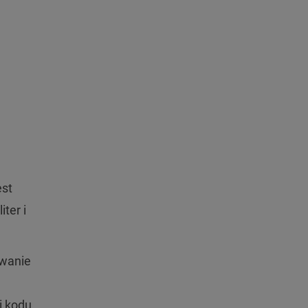
est
ter i
owanie
i kodu