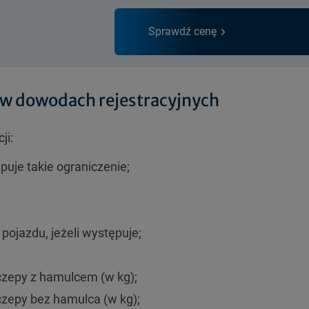
Sprawdź cenę
w dowodach rejestracyjnych
ji:
puje takie ograniczenie;
ojazdu, jeżeli występuje;
zepy z hamulcem (w kg);
zepy bez hamulca (w kg);