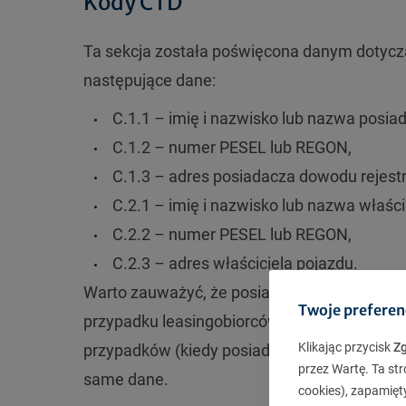
Kody C i D
Ta sekcja została poświęcona danym dotycz
następujące dane:
C.1.1 – imię i nazwisko lub nazwa posi
C.1.2 – numer PESEL lub REGON,
C.1.3 – adres posiadacza dowodu rejest
C.2.1 – imię i nazwisko lub nazwa właści
C.2.2 – numer PESEL lub REGON,
C.2.3 – adres właściciela pojazdu.
Warto zauważyć, że posiadaczem dowodu rejes
Twoje preferen
przypadku leasingobiorców), stąd obecność
Klikając przycisk
Z
przypadków (kiedy posiadacz dokumentu jest
przez Wartę. Ta str
same dane.
cookies), zapamięt