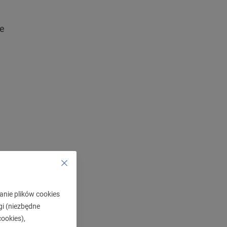
je
 się w
anie plików cookies
ją te
gi (niezbędne
ookies),