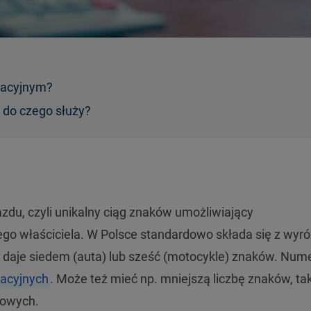
racyjnym?
 do czego służy?
jazdu, czyli unikalny ciąg znaków umożliwiający
ego właściciela. W Polsce standardowo składa się z wyró
 daje siedem (auta) lub sześć (motocykle) znaków. Nume
racyjnych
. Może też mieć np. mniejszą liczbę znaków, tak
kowych.