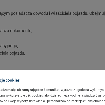
ącym posiadacza dowodu i właściciela pojazdu. Obejmu
adacza dokumentu,
racyjnego,
ciela pojazdu,
tracyjnego nie musi być właściciel pojazdu (tak dzieje
cje cookies
 dwóch bardzo podobnych do siebie kodów. W większości
gadzam się
lub
zamykając ten komunikat
, wyrażasz zgodę na wykorzyst
 jednocześnie właścicielem pojazdu) w kodach C widnie
ona wykorzystuje pliki cookies, aby działać niezawodnie i świadczyć usłu
ywać Twoje wybory, ustawienia i personalizować interfejs (funkcjonalne c