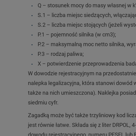
Q – stosunek mocy do masy własnej w k
S.1 – liczba miejsc siedzących, włączają
S.2 – liczba miejsc stojących (jeżeli wyst
P.1 – pojemność silnika (w cm3);
P.2 – maksymalną moc netto silnika, wy
P.3 – rodzaj paliwa;
X – potwierdzenie przeprowadzenia bada
W dowodzie rejestracyjnym na przedostatniej
nalepka legalizacyjna, która stanowi dowód w
także na nich umieszczona). Naklejka posiada 
siedmiu cyfr.
Zagadką może być także trzyliniowy kod lic
jest równie łatwe. Składa się z liter DRPOL, 
dowodu rejestracyjnego, numeru PESEL lub R