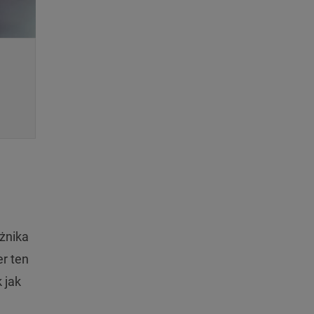
żnika
r ten
 jak