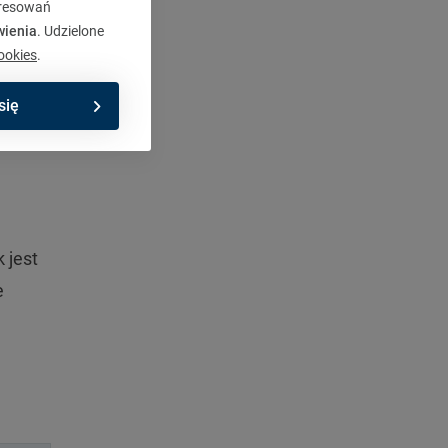
eresowań
wienia
. Udzielone
ookies
.
się
 jest
e