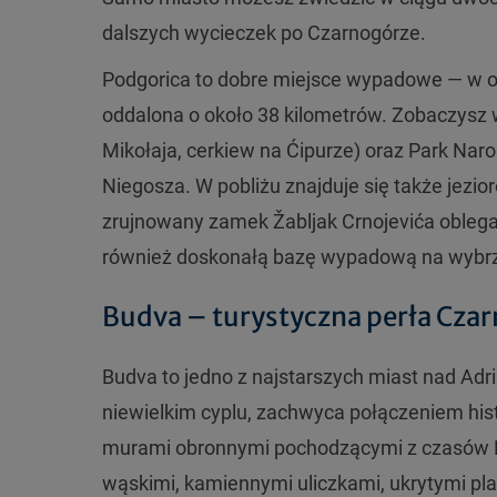
dalszych wycieczek po Czarnogórze.
Podgorica to dobre miejsce wypadowe — w ok
oddalona o około 38 kilometrów.
Zobaczysz w
Mikołaja, cerkiew na Ćipurze)
oraz Park Nar
Niegosza
. W pobliżu znajduje się także jez
zrujnowany zamek Žabljak Crnojevića obleg
r
ównie
ż doskonałą bazę wypadową na wybrze
Budva – turystyczna perła Cza
Budva to jedno z najstarszych miast nad Adri
niewielkim cyplu, zachwyca połączeniem his
murami obronnymi pochodzącymi z czas
ów 
w
ąskimi, kamiennymi uliczkami, ukrytymi pl