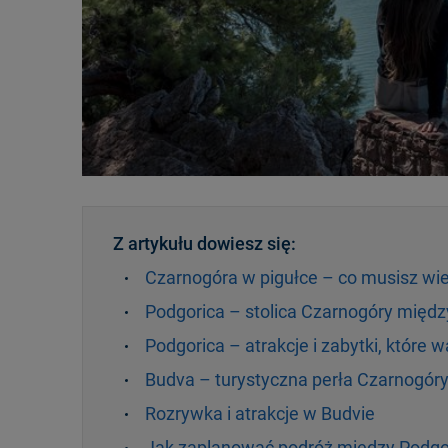
Z artykułu dowiesz się:
Czarnogóra w pigułce – co musisz wi
Podgorica – stolica Czarnogóry międz
Podgorica – atrakcje i zabytki, które 
Budva – turystyczna perła Czarnogór
Rozrywka i atrakcje w Budvie
Jak zaplanować podróż między Podgo