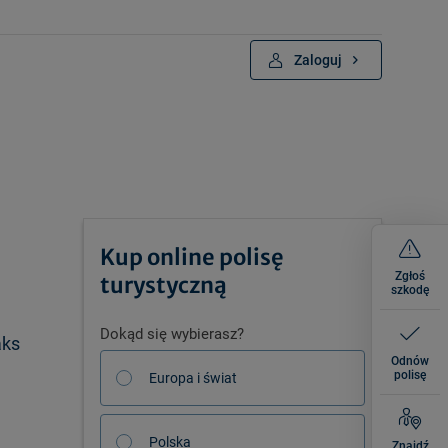
Zaloguj
Kup online polisę
Zgłoś
turystyczną
szkodę
Dokąd się wybierasz?
aks
Odnów
polisę
Europa i świat
Polska
Znajdź