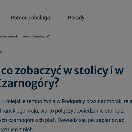
Pomoc i obsługa
Porady
i w nadmorskim sercu Czarnogóry?
k.
co zobaczyć w stolicy i w
Czarnogóry?
y
– miejskie tempo
życia w Podgoricy oraz nadmorski rel
łkańskiego kraju, warto połączyć zwiedzanie stolicy z
ych czarnog
órskich pla
ż. Dowiedz się, jak zaplanować
 każdym z nich.