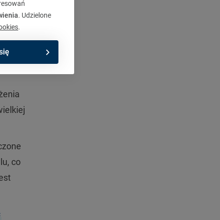
eresowań
eb,
wienia
. Udzielone
ookies
.
się
ożenia
ielkiej
zczone
lu, co
est
ć