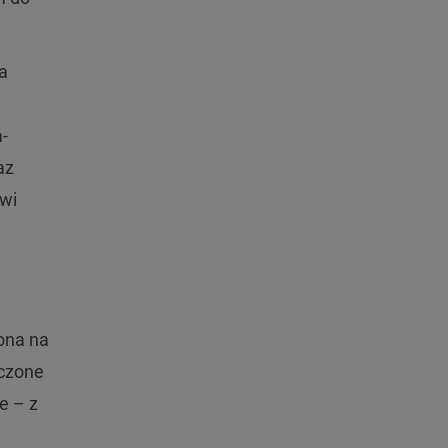
a
a-
az
wi
ona na
oczone
ze
– z