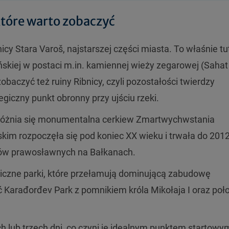
 które warto zobaczyć
cy Stara Varoš, najstarszej części miasta. To właśnie tu
ńskiej w postaci m.in. kamiennej wieży zegarowej (Sahat
aczyć też ruiny Ribnicy, czyli pozostałości twierdzy
tegiczny punkt obronny przy ujściu rzeki.
ó
żnia się monumentalna cerkiew Zmartwychwstania
jskim rozpoczęła się pod koniec XX wieku i trwała do 2012
ów prawos
ławnych na Bałkanach.
liczne parki, kt
óre
przełamują dominującą zabudowę
ć Karađorđev Park z pomnikiem kr
óla Miko
łaja I oraz po
h lub trzech dni, co czyni je idealnym punktem startowy