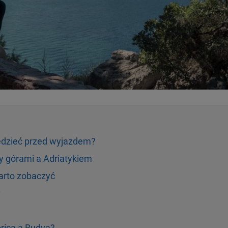
edzieć przed wyjazdem?
y górami a Adriatykiem
warto zobaczyć
y
ricą a Budvą?