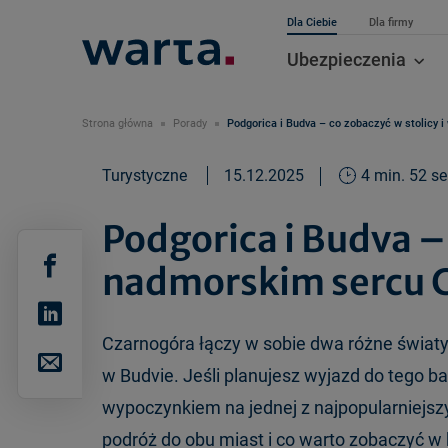
Dla Ciebie
Dla firmy
Ubezpieczenia
Strona główna
Porady
Podgorica i Budva – co zobaczyć w stolicy 
Turystyczne
15.12.2025
4 min. 52 se
Podgorica i Budva – 
nadmorskim sercu 
Czarnogóra
łączy w sobie dwa r
ó
żne świat
w Budvie. Jeśli planujesz wyjazd do tego ba
wypoczynkiem na jednej z najpopularniejsz
podr
ó
ż do obu miast i co warto zobaczyć w