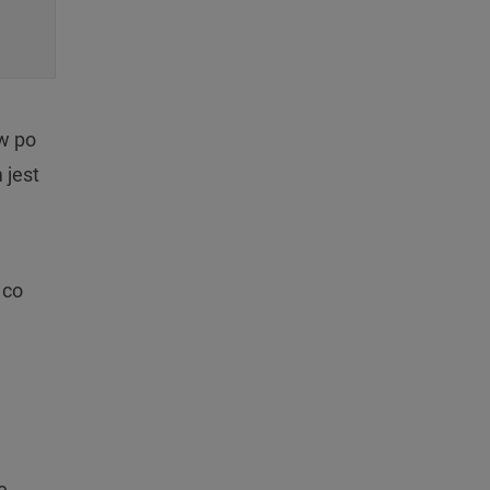
w po
 jest
 co
e