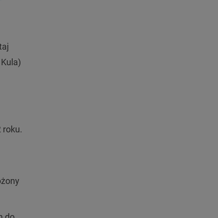
taj
 Kula)
 roku.
łożony
m do