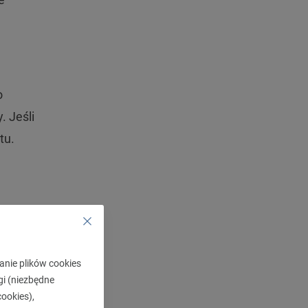
o
. Jeśli
tu.
h
anie plików cookies
 przed
gi (niezbędne
ookies),
m