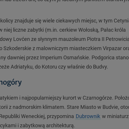
olicy znajduje się wiele ciekawych miejsc, w tym Cetyni
 niej liczne zabytki (m.in. cerkiew Wołoską, Pałac króla
odowy Lov
ćen ze słynnym mauzoleum
Piotra II Petrowici
ioro Szkoderskie z malowniczym miasteczkiem Virpazar or
any dawniej przez Imperium Osmańskie. Podgorica stano
że Adriatyku, do Kotoru czy właśnie do Budvy.
rnogóry
atykiem i najpopularniejszy kurort w Czarnogórze. Po
łoż
torii z nadmorskim klimatem. Stare Miasto w Budvie, ot
Republiki Weneckiej, przypomina
Dubrownik
w miniatur
acykami i zabytkową architekturą.