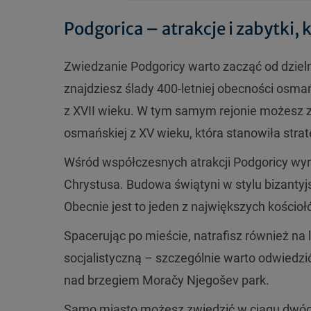
Podgorica – atrakcje i zabytki,
Zwiedzanie Podgoricy warto zacząć od dzielni
znajdziesz ślady 400-letniej obecności osma
z XVII wieku
. W tym samym rejonie możesz zob
osmańskiej z XV wieku, kt
óra stanowi
ła stra
Wśr
ód wspó
łczesnych atrakcji Podgoricy wyr
Chrystusa
. Budowa
świątyni w stylu bizanty
Obecnie jest to jeden z największych kościoł
Spacerując po mieście, natrafisz r
ównie
ż na 
socjalistyczną
– szczeg
ólnie warto odwiedzi
nad brzegiem Moračy Njegošev park.
Samo miasto możesz zwiedzić w ciągu dw
óc