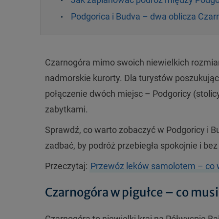
Podgorica i Budva – dwa oblicza Czar
Czarnogóra mimo swoich niewielkich rozmia
nadmorskie kurorty. Dla turystów poszukuj
ąc
połączenie dw
óch miejsc – Podgoricy
(
stolic
zabytkami.
Sprawdź, co warto zobaczy
ć w Podgoricy i B
zadbać, by podr
ó
ż przebiegła spokojnie i bez
Przeczytaj:
Przewóz leków samolotem – co w
Czarnogóra w pigułce – co mus
Czarnog
óra to niewielki kraj na Pó
łwyspie Ba