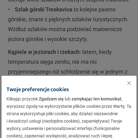
•
Szlak górski Treskavica
to kolejne pasmo
górskie, znane z pięknych szlaków turystycznych.
Wzdłuż szlaków można podziwiać malownicze
jeziora górskie i wysokie szczyty.
Kąpiele w jeziorach i rzekach:
latem, kiedy
temperatura sięga zenitu, nie ma nic
przyjemniejszego niż schłodzenie się w jednym z
licznych jezior lub rzek Bośni i Hercegowiny.
Twoje preferencje cookies
Jezioro Jablanicko, Jezioro Pliva czy rzeka Una to
Klikając przycisk
Zgadzam się
lub
zamykając ten komunikat
,
tylko kilka z miejsc, gdzie można cieszyć się
wyrażasz zgodę na wykorzystanie plików cookies przez Wartę. Ta
kąpielą w krystalicznie czystej wodzie otoczonej
strona wykorzystuje pliki cookies, aby działać niezawodnie
malowniczymi krajobrazami.
i świadczyć usługi (niezbędne cookies), zapamiętywać Twoje
wybory, ustawienia i personalizować interfejs (funkcjonalne
Kuchnia:
Cevapi to o jedno z najbardziej
cookies), zapewniać wydajność, analizować ruch i lepiej