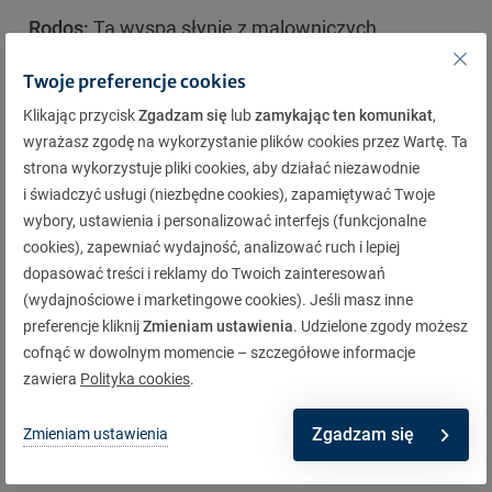
Rodos:
Ta wyspa słynie z malowniczych
miasteczek, starożytnych zabytków i wspaniałych
Twoje preferencje cookies
plaż. Odkryj Starą Rodos, wpisaną na Listę
Klikając przycisk
Zgadzam się
lub
zamykając ten komunikat
,
Światowego Dziedzictwa UNESCO, a także
wyrażasz zgodę na wykorzystanie plików cookies przez Wartę. Ta
odwiedź Akropol w Lindos i Pałac Wielkich
strona wykorzystuje pliki cookies, aby działać niezawodnie
i świadczyć usługi (niezbędne cookies), zapamiętywać Twoje
Mistrzów w mieście Rodos.
wybory, ustawienia i personalizować interfejs (funkcjonalne
Kuchnia grecka jest znana ze swojej prostoty,
cookies), zapewniać wydajność, analizować ruch i lepiej
dopasować treści i reklamy do Twoich zainteresowań
świeżych składników i bogactwa smaków. Do
(wydajnościowe i marketingowe cookies). Jeśli masz inne
popularnych dań należą: souvlaki (pieczone mięso
preferencje kliknij
Zmieniam ustawienia
. Udzielone zgody możesz
na patyku), moussaka (danie z bakłażana, mięsa
cofnąć w dowolnym momencie – szczegółowe informacje
zawiera
Polityka cookies
.
mielonego i beszamelu), gyros (mięso na pita z
warzywami i sosem tzatziki) oraz sałatka grecka z
Zgadzam się
Zmieniam ustawienia
oliwkami, pomidorami, ogórkiem i serem feta.