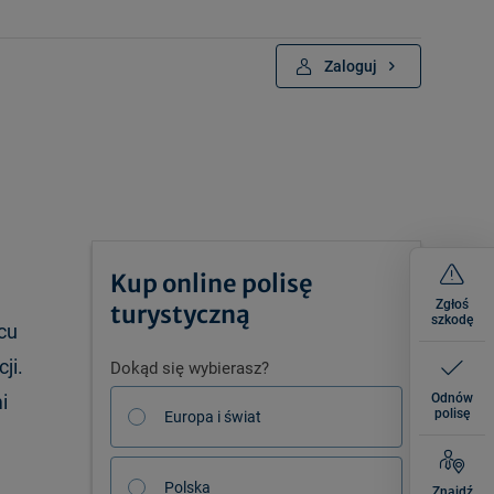
Zaloguj
Kup online polisę
Zgłoś
turystyczną
szkodę
cu
ji.
Dokąd się wybierasz?
i
Odnów
polisę
Europa i świat
Polska
Znajdź