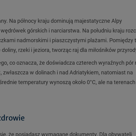
any. Na północy kraju dominują majestatyczne Alpy
wędrówek górskich i narciarstwa. Na południu kraju roz
eczkami nadmorskimi i piaszczystymi plażami. Pomiędzy 
iny, rzeki i jeziora, tworząc raj dla miłośników przyrod
ego, co oznacza, że doświadcza czterech wyraźnych pór 
zwłaszcza w dolinach i nad Adriatykiem, natomiast na
średnie temperatury wynoszą około 0°C, ale na terenach
zdrowie
się, że posiadasz wymagane dokumenty. Dla obywateli