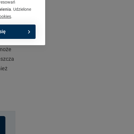
eresowań
wienia
. Udzielone
ookies
.
przez
się
może
aszcza
nież