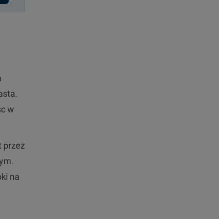
a
asta.
sc w
t przez
nym.
ki na