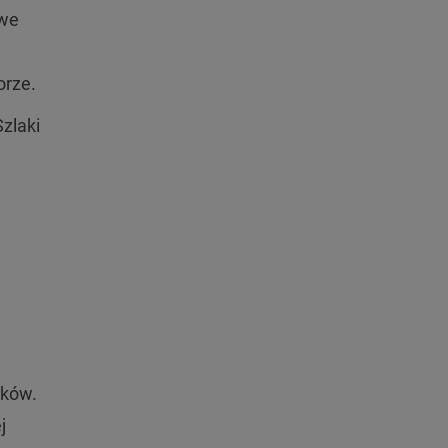
owe
orze.
zlaki
oków.
j