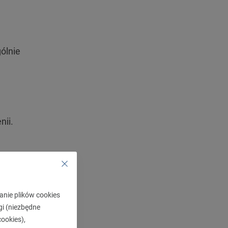
ólnie
nii.
wsze
anie plików cookies
gi (niezbędne
ookies),