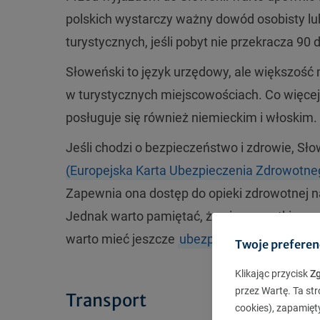
polskich wystarczy ważny dowód osobisty lu
turystycznych, jeśli pobyt nie przekracza 90 d
Słoweński to język urzędowy, ale większość
w turystycznych miejscowościach. Co więcej,
posługuje się również niemieckim i włoskim.
Jeśli chodzi o bezpieczeństwo i zdrowie, S
(Europejska Karta Ubezpieczenia Zdrowotne
Zapewnia ona dostęp do opieki zdrowotnej 
Jednak warto pamiętać, że nie wszystkie pr
warto mieć jeszcze
ubezpieczenie turystycz
Twoje preferen
Klikając przycisk
Z
przez Wartę. Ta str
Transport
cookies), zapamięt