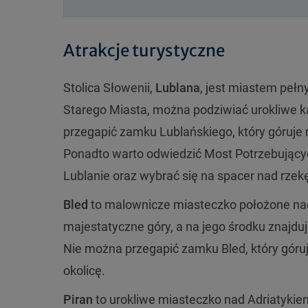
Atrakcje turystyczne
Stolica Słowenii,
Lublana
, jest miastem pełn
Starego Miasta, można podziwiać urokliwe k
przegapić zamku Lublańskiego, który góruje
Ponadto warto odwiedzić Most Potrzebujących
Lublanie oraz wybrać się na spacer nad rzekę
Bled
to malownicze miasteczko położone nad 
majestatyczne góry, a na jego środku znajd
Nie można przegapić zamku Bled, który góruj
okolicę.
Piran
to urokliwe miasteczko nad Adriatyki