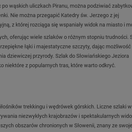
 po wąskich uliczkach Piranu, można podziwiać zabytk
nki. Nie można przegapić Katedry św. Jerzego z jej
ą, z której rozciąga się wspaniały widok na miasto i m
ch, oferując wiele szlaków o różnym stopniu trudności. S
rzepiękne łąki i majestatyczne szczyty, dając możliwość
a dziewiczej przyrody. Szlak do Słowiańskiego Jeziora
ko niektóre z popularnych tras, które warto odkryć.
miłośników trekkingu i wędrówek górskich. Liczne szlaki w
rywania niezwykłych krajobrazów i spektakularnych wid
jszych obszarów chronionych w Słowenii, znany ze swoje