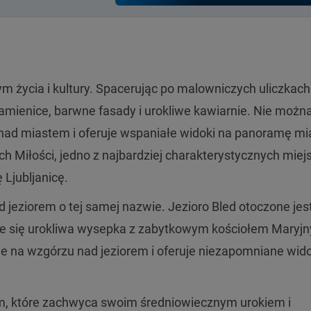
ym życia i kultury. Spacerując po malowniczych uliczkach
amienice, barwne fasady i urokliwe kawiarnie. Nie możn
 nad miastem i oferuje wspaniałe widoki na panoramę mi
 Miłości, jedno z najbardziej charakterystycznych miej
 Ljubljanicę.
jeziorem o tej samej nazwie. Jezioro Bled otoczone jes
uje się urokliwa wysepka z zabytkowym kościołem Maryj
e na wzgórzu nad jeziorem i oferuje niezapomniane wido
em, które zachwyca swoim średniowiecznym urokiem i