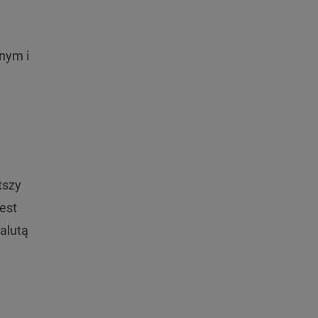
nym i
tszy
est
alutą