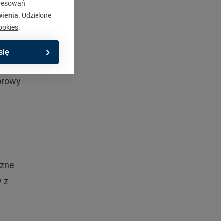
eresowań
wienia
. Udzielone
ookies
.
opu na
się
lorowy
czne
y z