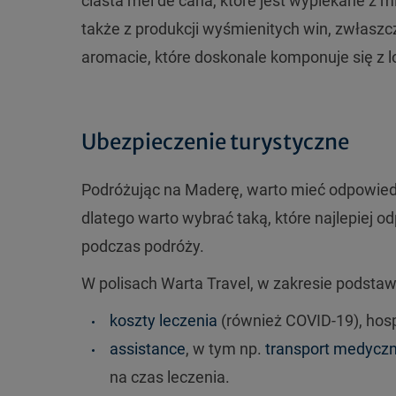
ciasta mel de cana, które jest wypiekane z 
także z produkcji wyśmienitych win, zwłaszc
aromacie, które doskonale komponuje się z 
Ubezpieczenie turystyczne
Podróżując na Maderę, warto mieć odpowie
dlatego warto wybrać taką, które najlepie
podczas podróży.
W polisach Warta Travel, w zakresie podst
koszty leczenia
(również COVID-19), hospi
assistance
, w tym np.
transport medyczn
na czas leczenia.