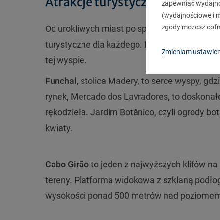
Atrakcje turystyczne
zapewniać wydajnoś
(wydajnościowe i ma
zgody możesz cofn
Od urokliwych miast po spektakularne krajob
turystyczne dla każdego. Przedstawiamy naj
Zmieniam ustawien
tej wyspie.
Funchal,
stolica Madery, to serce wyspy, gdz
rynek, Mercado dos Lavradores, to doskonał
rękodzieła. Jardim Botânico, czyli ogrody bo
kwiaty.
Cabo Girão
to jeden z najwyższych klifów na 
tereny. Platforma widokowa z szklaną podło
wysokości ponad 500 metrów nad poziome