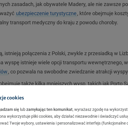
mych zasadach, jak obywatele Madery, ale nie zawsze po
ozważyć
ubezpieczenie turystyczne
, które obejmuje koszt
ualny transport medyczny do kraju z powodu choroby.
, istnieją połączenia z Polski, zwykle z przesiadką w Liz
na wyspę istnieje wiele opcji transportu wewnętrznego, 
dów
, co pozwala na swobodne zwiedzanie atrakcji wyspy
bejmuje także kilka mniejszych wysp, takich jak Porto S
żna dostać się drogą morską za pomocą promów, które k
cje cookies
gadzam się
lub
zamykając ten komunikat
, wyrażasz zgodę na wykorzyst
ona wykorzystuje pliki cookies, aby działać niezawodnie i świadczyć usłu
ywać Twoje wybory, ustawienia i personalizować interfejs (funkcjonalne c