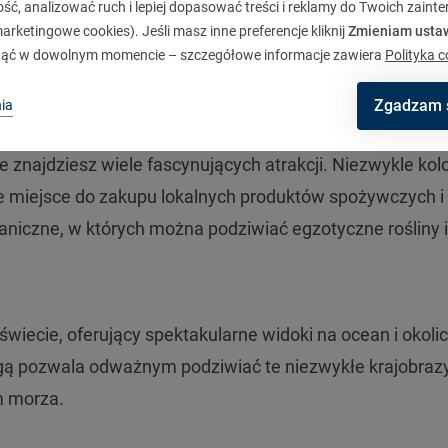
ć, analizować ruch i lepiej dopasować treści i reklamy do Twoich zaint
rketingowe cookies). Jeśli masz inne preferencje kliknij
Zmieniam usta
ąć w dowolnym momencie – szczegółowe informacje zawiera
Polityka c
razy górskie, Madera oferuje niezapomniane atrakcje
ciekawsze miejsca, które warto uwzględnić podczas url
Zgadzam 
ia
ie znajdziesz wiele fascynujących atrakcji. Niezwykle ko
e miejsce do zakupu lokalnych produktów spożywczych i
taniczne, w których można podziwiać egzotyczne rośliny i
świecie, oferujący spektakularne widoki na ocean i okoli
gą pozwala odważnym podziwiać te niezwykłe krajobraz
m morza.