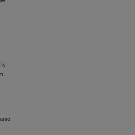
nie
lis,
om
wanie