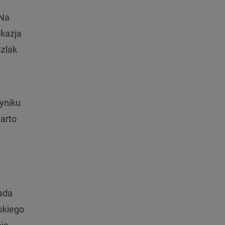
 Na
okazja
Szlak
yniku
warto
ada
skiego