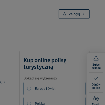
Zaloguj
Kup online polisę
Zgłoś
turystyczną
szkodę
Dokąd się wybierasz?
ną z
Odnów
polisę
Europa i świat
Polska
Znajdź