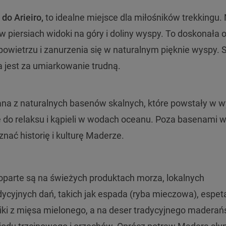
 do Arieiro,
to idealne miejsce dla miłośników trekkingu.
 piersiach widoki na góry i doliny wyspy. To doskonała 
wietrzu i zanurzenia się w naturalnym pięknie wyspy. 
 jest za umiarkowanie trudną.
a z naturalnych basenów skalnych, które powstały w w
ce do relaksu i kąpieli w wodach oceanu. Poza basenami 
ać historię i kulturę Maderze.
oparte są na świeżych produktach morza, lokalnych
cyjnych dań, takich jak espada (ryba mieczowa), espet
iki z mięsa mielonego, a na deser tradycyjnego maderań