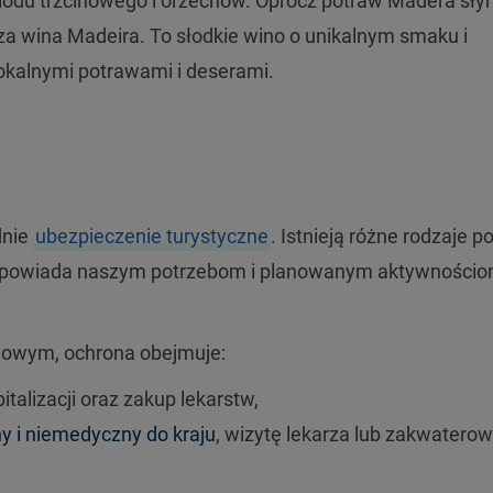
miodu trzcinowego i orzechów. Oprócz potraw Madera sły
za wina Madeira. To słodkie wino o unikalnym smaku i
lokalnymi potrawami i deserami.
dnie
ubezpieczenie turystyczne
. Istnieją różne rodzaje po
j odpowiada naszym potrzebom i planowanym aktywności
awowym, ochrona obejmuje:
talizacji oraz zakup lekarstw,
y i niemedyczny do kraju
, wizytę lekarza lub zakwatero