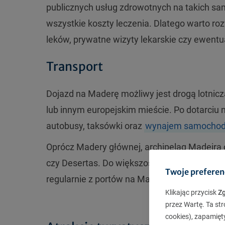
publicznych usług zdrowotnych na takich sa
wszystkie koszty leczenia. Dlatego warto r
leków, prywatne wizyty lekarskie czy ewent
Transport
Dojazd na Maderę możliwy jest drogą lotniczą
lub innym europejskim mieście. Po dotarciu 
autobusy, taksówki oraz
wynajem samocho
Oprócz Madery głównej, archipelag Madeira o
czy Desertas. Do większości z tych wysp mo
Twoje preferen
regularnie z portów na Maderze.
Klikając przycisk
Z
przez Wartę. Ta str
cookies), zapamięt