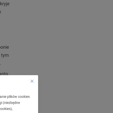
kryje
y
bonie
w tym
.
anto
ursują
anie plików cookies
gi (niezbędne
ookies),