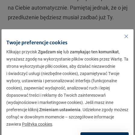
na Ciebie automatycznie. Pamiętaj jednak, że o jej
przedłużenie będziesz musiał zadbać już Ty.
Jak oceniasz artykuł?
Twoje preferencje cookies
Klikając przycisk
Zgadzam się
lub
zamykając ten komunikat
,
4,17
wyrażasz zgodę na wykorzystanie plików cookies przez Wartę. Ta
strona wykorzystuje pliki cookies, aby działać niezawodnie
i świadczyć usługi (niezbędne cookies), zapamiętywać Twoje
wybory, ustawienia i personalizować interfejs (funkcjonalne
Kup online polisę OC/AC
cookies), zapewniać wydajność, analizować ruch i lepiej
dopasować treści i reklamy do Twoich zainteresowań
(wydajnościowe i marketingowe cookies). Jeśli masz inne
Numer rejestracyjny
preferencje kliknij
Zmieniam ustawienia
. Udzielone zgody możesz
cofnąć w dowolnym momencie – szczegółowe informacje
zawiera
Polityka cookies
.
Twoja data urodzenia