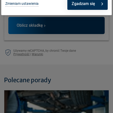
Zgadzam się
Zmieniam ustawienia
Oblicz składkę
Używamy reCAPTCHA, by chronić Twoje dane
Prywatność
|
Warunki
Polecane porady