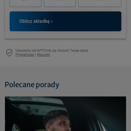
Oblicz składkę
Używamy reCAPTCHA, by chronić Twoje dane
Prywatność
|
Warunki
Polecane porady