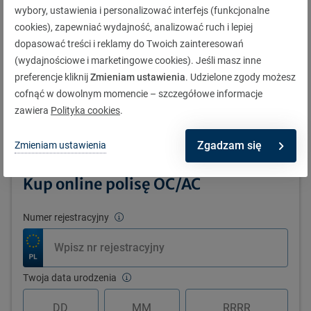
wybory, ustawienia i personalizować interfejs (funkcjonalne
cookies), zapewniać wydajność, analizować ruch i lepiej
dopasować treści i reklamy do Twoich zainteresowań
(wydajnościowe i marketingowe cookies). Jeśli masz inne
Jak oceniasz artykuł?
preferencje kliknij
Zmieniam ustawienia
. Udzielone zgody możesz
cofnąć w dowolnym momencie – szczegółowe informacje
zawiera
Polityka cookies
.
Zgadzam się
Zmieniam ustawienia
Kup online polisę OC/AC
Numer rejestracyjny
Twoja data urodzenia