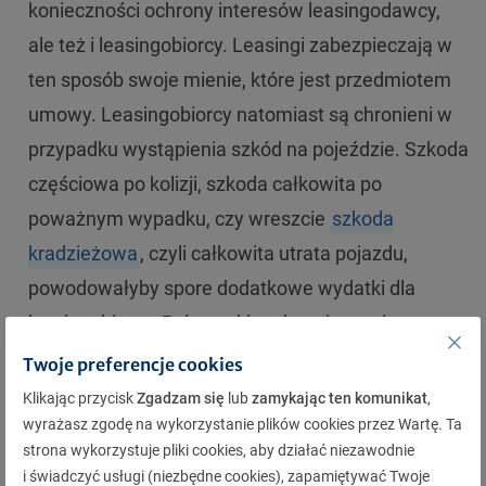
konieczności ochrony interesów leasingodawcy,
ale też i leasingobiorcy. Leasingi zabezpieczają w
ten sposób swoje mienie, które jest przedmiotem
umowy. Leasingobiorcy natomiast są chronieni w
przypadku wystąpienia szkód na pojeździe. Szkoda
częściowa po kolizji, szkoda całkowita po
poważnym wypadku, czy wreszcie
szkoda
kradzieżowa
, czyli całkowita utrata pojazdu,
powodowałyby spore dodatkowe wydatki dla
leasingobiorcy. Pełny pakiet ubezpieczenia na
leasingowanym pojeździe powoduje, że nawet po
Twoje preferencje cookies
kradzieży pojazdu, leasingobiorca nie musi płacić
Klikając przycisk
Zgadzam się
lub
zamykając ten komunikat
,
wyrażasz zgodę na wykorzystanie plików cookies przez Wartę. Ta
pozostałej, wynikającej z umowy kwoty.
strona wykorzystuje pliki cookies, aby działać niezawodnie
i świadczyć usługi (niezbędne cookies), zapamiętywać Twoje