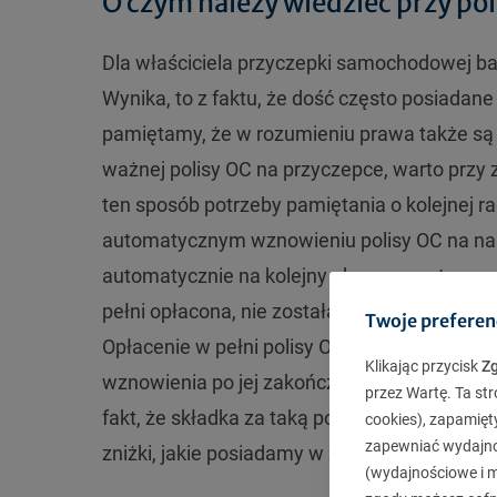
O czym należy wiedzieć przy pol
Dla właściciela przyczepki samochodowej ba
Wynika, to z faktu, że dość często posiadane
pamiętamy, że w rozumieniu prawa także są
ważnej polisy OC na przyczepce, warto przy z
ten sposób potrzeby pamiętania o kolejnej r
automatycznym wznowieniu polisy OC na na
automatycznie na kolejny okres przez towarz
pełni opłacona, nie została odnotowana sprz
Twoje preferen
Opłacenie w pełni polisy OC na przyczepkę p
Klikając przycisk
Z
wznowienia po jej zakończeniu. Za jednora
przez Wartę. Ta str
fakt, że składka za taką polisę roczną OC, z
cookies), zapamięt
zapewniać wydajnoś
zniżki, jakie posiadamy w związku z bezszk
(wydajnościowe i ma