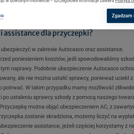
ąć w dowolnym momencie – szczegółowe informacje zawiera
Polityka c
Zgadzam 
ia
 assistance dla przyczepki?
ezpieczyć w zakresie Autocasco oraz assistance.
rzed poniesieniem kosztów, jeśli spowodowaliśmy szko
 tym naprawy. Podobnie ubezpieczenie Autocasco ochron
dowany, ale nie można ustalić sprawcy, ponieważ uciekł z
eco potrwać. W takim przypadku mamy możliwość zlikwi
i i po ustaleniu sprawcy szkody z pomocą naszego towa
 Przyczepkę można objąć ubezpieczeniem AC, z zawart
rzyczepka zostanie skradziona, możemy liczyć na wypła
bezpieczenie assistance, jeżeli częściej korzystamy z n