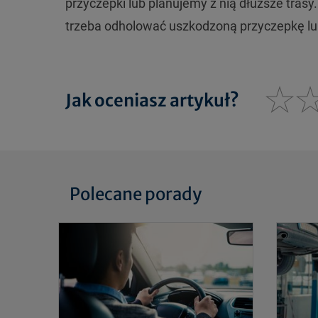
przyczepki lub planujemy z nią dłuższe tras
trzeba odholować uszkodzoną przyczepkę lub
Jak oceniasz artykuł?
Polecane porady