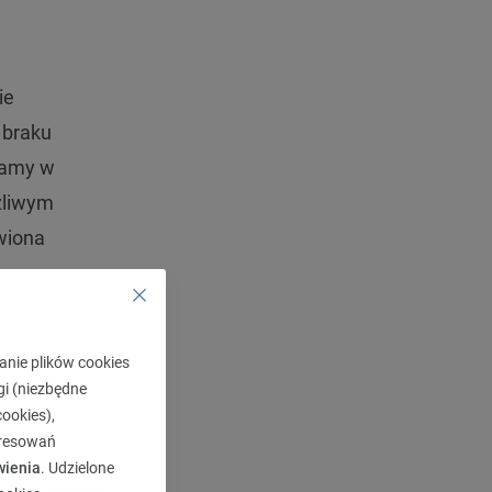
ie
 braku
ikamy w
ożliwym
wiona
 w
sy.
o jej
anie plików cookies
akże
gi (niezbędne
ają
ookies),
eresowań
wienia
. Udzielone