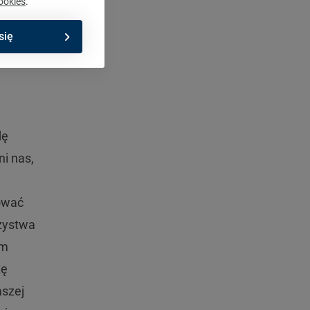
ookies
.
się
dę
i nas,
dować
rzystwa
ym
tę
aszej