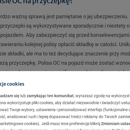
isie OC na przyczepkę?
rdzo ważną sprawą jest pamiętanie o jej ubezpieczeniu.
 przyczepki są wykorzystywane sporadycznie i niestety n
 pojazdem. Aby zabezpieczyć się przed konsekwencjami
awieraniu kolejnej polisy opłacić składkę w całości. Un
acie składki, ale ma to też decydujące znaczenie przy m
szą przyczepkę. Polisa OC na pojazd może zostać wzno
ystwo ubezpieczeniowe, jeśli poprzednia polisa została
edaż na pojeździe oraz nie wpłynęło wypowiedzenie poli
cje cookies
rzy zawarciu, może spełnić przesłanki do automatyczneg
gadzam się
lub
zamykając ten komunikat
, wyrażasz zgodę na wykorzyst
zowym opłaceniem polisy OC na przyczepkę przemawia t
ona wykorzystuje pliki cookies, aby działać niezawodnie i świadczyć usłu
 reguły nie przekracza 100 zł,przy czym duże znaczenie m
ywać Twoje wybory, ustawienia i personalizować interfejs (funkcjonalne c
ć, analizować ruch i lepiej dopasować treści i reklamy do Twoich zaint
odową jazdą.
rketingowe cookies). Jeśli masz inne preferencje kliknij
Zmieniam usta