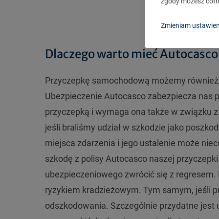
zgody możesz cofn
Zmieniam ustawien
Dlaczego warto mieć Autocasco i
Przyczepkę samochodową możemy również ub
Ubezpieczenie Autocasco zabezpiecza nas p
przyczepką i wymaga ona także w związku z
jeśli braliśmy udział w szkodzie jako poszko
miejsca zdarzenia i jego ustalenie może ni
szkodę z polisy Autocasco naszej przyczepk
ubezpieczeniowego zwrócić się z regresem.
ryzykiem kradzieżowym. Tym samym, jeśli p
odszkodowania. Szczególnie przydatne jest u