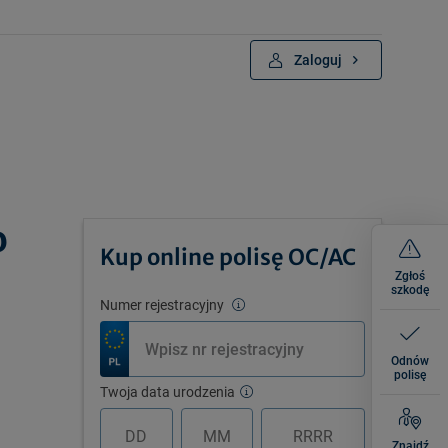
Zaloguj
o
Kup online polisę OC/AC
Zgłoś
szkodę
Numer rejestracyjny
Odnów
polisę
Twoja data urodzenia
Znajdź