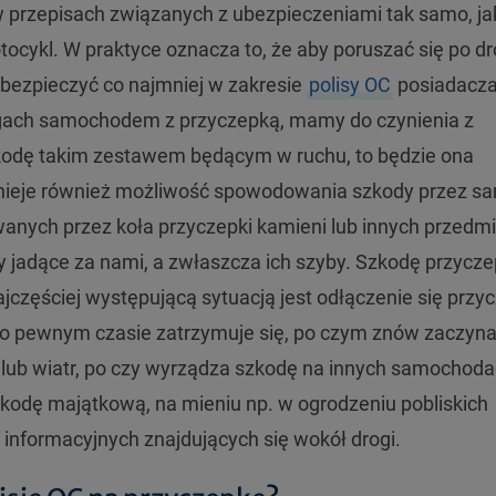
przepisach związanych z ubezpieczeniami tak samo, ja
ocykl. W praktyce oznacza to, że aby poruszać się po d
bezpieczyć co najmniej w zakresie
polisy OC
posiadacz
ogach samochodem z przyczepką, mamy do czynienia z
odę takim zestawem będącym w ruchu, to będzie ona
tnieje również możliwość spowodowania szkody przez s
wanych przez koła przyczepki kamieni lub innych przedm
dy jadące za nami, a zwłaszcza ich szyby. Szkodę przycz
zęściej występującą sytuacją jest odłączenie się przyc
po pewnym czasie zatrzymuje się, po czym znów zaczyna
i lub wiatr, po czy wyrządza szkodę na innych samochod
zkodę majątkową, na mieniu np. w ogrodzeniu pobliskich
informacyjnych znajdujących się wokół drogi.