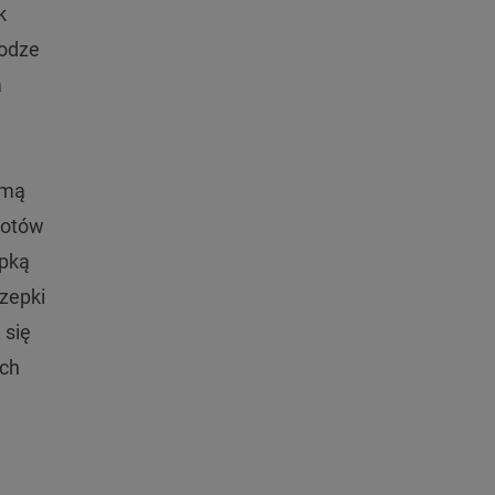
k
rodze
a
amą
iotów
epką
zepki
 się
ach