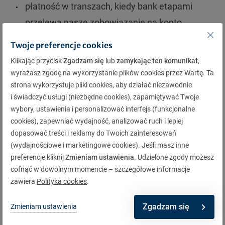
płatność w transzach, kiedy bank etapami
przelewa nasze zobowiązanie na konto
dewelopera.
Twoje preferencje cookies
płatność w systemie 10/90 lub 20/80, czyli w
Klikając przycisk
Zgadzam się
lub
zamykając ten komunikat
,
dniu podpisania umowy wpłacamy
wyrażasz zgodę na wykorzystanie plików cookies przez Wartę. Ta
strona wykorzystuje pliki cookies, aby działać niezawodnie
deweloperowi 10% lub 20% wartości
i świadczyć usługi (niezbędne cookies), zapamiętywać Twoje
nieruchomości. Resztę dopłacamy po
wybory, ustawienia i personalizować interfejs (funkcjonalne
zakończeniu budowy.
cookies), zapewniać wydajność, analizować ruch i lepiej
dopasować treści i reklamy do Twoich zainteresowań
(wydajnościowe i marketingowe cookies). Jeśli masz inne
preferencje kliknij
Zmieniam ustawienia
. Udzielone zgody możesz
cofnąć w dowolnym momencie – szczegółowe informacje
Ubezpieczenie domu i
zawiera
Polityka cookies
.
mieszkania
Zgadzam się
Zmieniam ustawienia