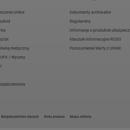
eczenie online
Dokumenty archiwalne
 szkód
Regulaminy
nta
Informacje o produkcie ubezpie
sztat
Klauzule informacyjne RODO
acówkę medyczną
Porozumienie Warty z UOKiK
 UFK / Wyceny
K
a
ezpieczeniowy
Bezpieczeństwo danych
Nota prawna
Mapa witryny