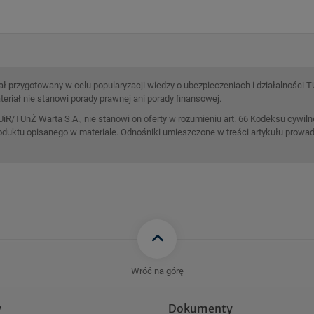
ł przygotowany w celu popularyzacji wiedzy o ubezpieczeniach i działalności 
teriał nie stanowi porady prawnej ani porady finansowej.
UiR/TUnŻ Warta S.A., nie stanowi on oferty w rozumieniu art. 66 Kodeksu cywi
oduktu opisanego w materiale. Odnośniki umieszczone w treści artykułu prowad
Wróć na górę
y
Dokumenty