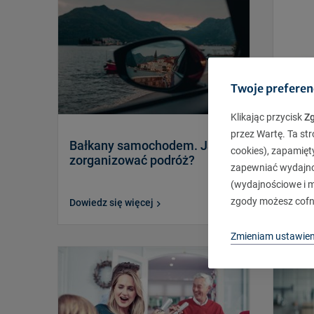
Twoje preferen
Klikając przycisk
Z
przez Wartę. Ta str
Bałkany samochodem. Jak
Życie
cookies), zapamięt
zorganizować podróż?
ubez
zapewniać wydajnoś
(wydajnościowe i ma
zgody możesz cofn
Dowiedz się więcej
Dowied
Zmieniam ustawien