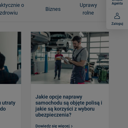
Agenta
aktycznie o
Uprawy
Biznes
zdrowiu
rolne
Zaloguj
Jakie opcje naprawy
 utraty
samochodu są objęte polisą i
 do
jakie są korzyści z wyboru
ubezpieczenia?
Dowiedz się więcej