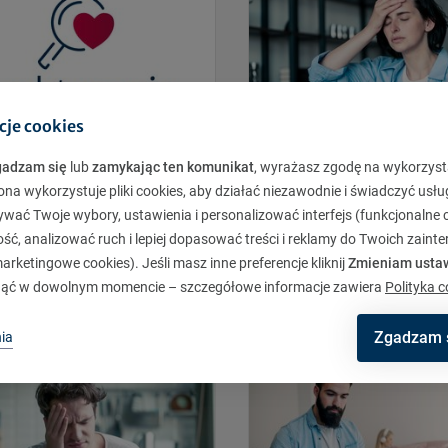
cje cookies
gadzam się
lub
zamykając ten komunikat
, wyrażasz zgodę na wykorzyst
ona wykorzystuje pliki cookies, aby działać niezawodnie i świadczyć usłu
 i zdrowie warto
Zawał może zdarzyć s
ywać Twoje wybory, ustawienia i personalizować interfejs (funkcjonalne c
pieczyć. Twoje też
wszędzie. Sprawdź, ja
ć, analizować ruch i lepiej dopasować treści i reklamy do Twoich zaint
reagować
rketingowe cookies). Jeśli masz inne preferencje kliknij
Zmieniam usta
ąć w dowolnym momencie – szczegółowe informacje zawiera
Polityka c
z się więcej
Dowiedz się więcej
Zgadzam 
ia