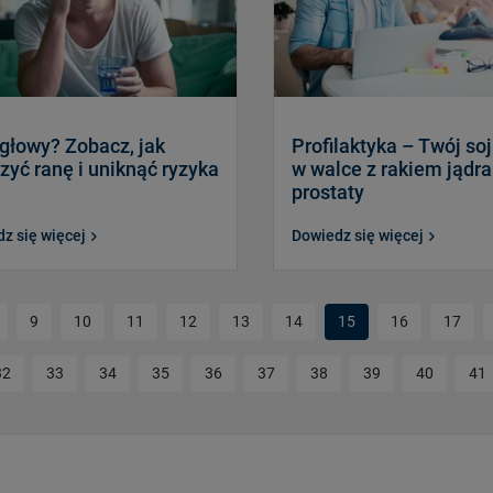
głowy? Zobacz, jak
Profilaktyka – Twój so
zyć ranę i uniknąć ryzyka
w walce z rakiem jądra
prostaty
z się więcej
Dowiedz się więcej
9
10
11
12
13
14
15
16
17
32
33
34
35
36
37
38
39
40
41