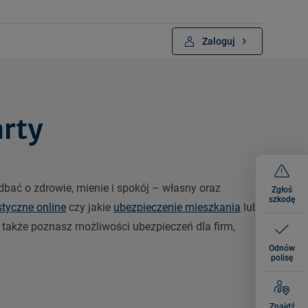
Zaloguj
arty
bać o zdrowie, mienie i spokój – własny oraz
Zgłoś
szkodę
styczne online
czy jakie
ubezpieczenie mieszkania
lub
 a także poznasz możliwości ubezpieczeń dla firm,
Odnów
polisę
Znajdź