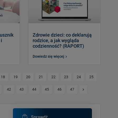
jusznik
Zdrowie dzieci: co deklarują
 i
rodzice, a jak wygląda
codzienność? (RAPORT)
Dowiedz się więcej
18
19
20
21
22
23
24
25
Kolejna strona
42
43
44
45
46
47
Sprawdź