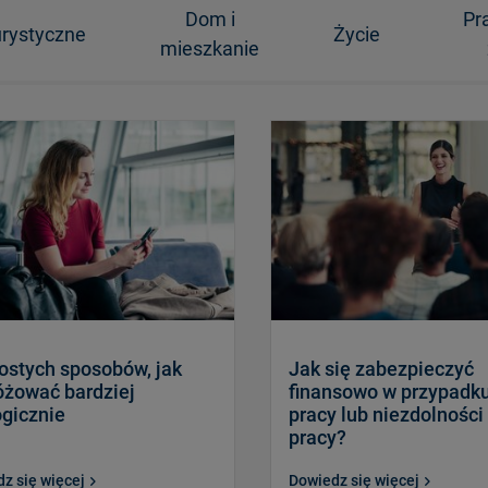
Dom i
Pr
rystyczne
Życie
mieszkanie
ostych sposobów, jak
Jak się zabezpieczyć
óżować bardziej
finansowo w przypadku
ogicznie
pracy lub niezdolności
pracy?
z się więcej
Dowiedz się więcej