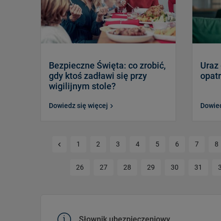
Bezpieczne Święta: co zrobić,
Uraz 
gdy ktoś zadławi się przy
opatr
wigilijnym stole?
Dowiedz się więcej
Dowied
Poprzednia strona
1
2
3
4
5
6
7
8
26
27
28
29
30
31
Słownik ubezpieczeniowy