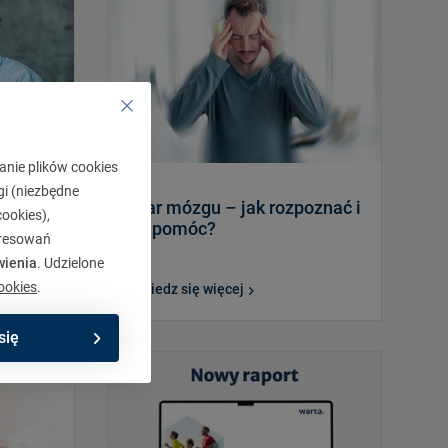
anie plików cookies
gi (niezbędne
ię
Udar mózgu – jak rozpoznać i
ookies),
k
jak pomóc?
eresowań
wienia
. Udzielone
ookies
.
Dowiedz się więcej
się